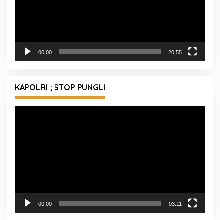
00:00
20:55
KAPOLRI ; STOP PUNGLI
Pemutar
Video
00:00
03:11