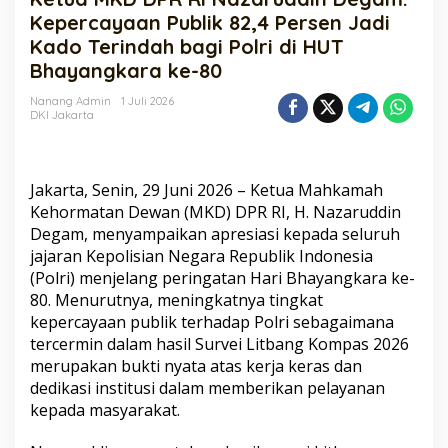
RI
Kepercayaan Publik 82,4 Persen Jadi
Nazaruddin
Kado Terindah bagi Polri di HUT
Degam:
Bhayangkara ke-80
Kepercayaan
Publik
Nanang Admin
1 Juli 2026
82,4
DKI Jakarta
Persen
Jadi
Kado
Terindah
Jakarta, Senin, 29 Juni 2026 – Ketua Mahkamah
bagi
Kehormatan Dewan (MKD) DPR RI, H. Nazaruddin
Polri
Degam, menyampaikan apresiasi kepada seluruh
di
HUT
jajaran Kepolisian Negara Republik Indonesia
Bhayangkara
(Polri) menjelang peringatan Hari Bhayangkara ke-
ke-
80. Menurutnya, meningkatnya tingkat
80
kepercayaan publik terhadap Polri sebagaimana
tercermin dalam hasil Survei Litbang Kompas 2026
merupakan bukti nyata atas kerja keras dan
dedikasi institusi dalam memberikan pelayanan
kepada masyarakat.