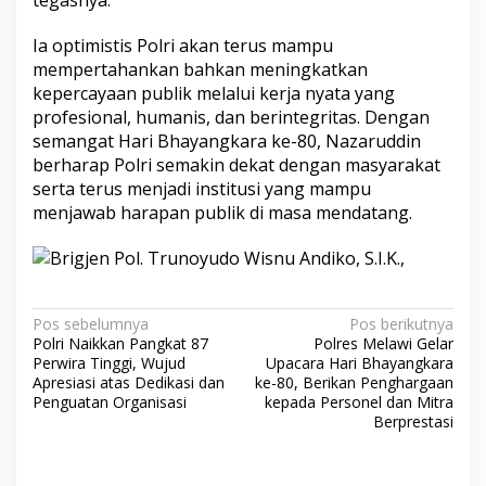
tegasnya.
Ia optimistis Polri akan terus mampu
mempertahankan bahkan meningkatkan
kepercayaan publik melalui kerja nyata yang
profesional, humanis, dan berintegritas. Dengan
semangat Hari Bhayangkara ke-80, Nazaruddin
berharap Polri semakin dekat dengan masyarakat
serta terus menjadi institusi yang mampu
menjawab harapan publik di masa mendatang.
Navigasi
Pos sebelumnya
Pos berikutnya
Polri Naikkan Pangkat 87
Polres Melawi Gelar
pos
Perwira Tinggi, Wujud
Upacara Hari Bhayangkara
Apresiasi atas Dedikasi dan
ke-80, Berikan Penghargaan
Penguatan Organisasi
kepada Personel dan Mitra
Berprestasi