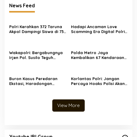
News Feed
Polri Kerahkan 372 Taruna
Hadapi Ancaman Love
Akpol Dampingi Siswa di 73
Scamming Era Digital Polri
Sekolah Rakyat Bersama
Gelar Dialog Penguatan
Taruna Akademi TNI
Internal
Wakapolri: Bergabungnya
Polda Metro Jaya
Irjen Pol. Susilo Teguh
Kembalikan 67 Kendaraan
Raharjo ke UBISA Perkuat
kepada Pemilik yang Sah
Jejaring Nasional Pusat
Studi Kepolisian
Buron Kasus Peredaran
Korlantas Polri: Jangan
Ekstasi, Haradongan
Percaya Hoaks Polisi Akan
Simanjuntak Berhasil
Denda Rp 250 Ribu untuk
Ditangkap di Riau
Ban Gundul
View More
Youtube IBI Group