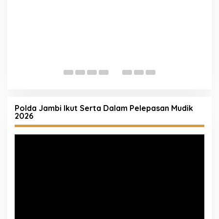
Mengetuk Pintu Langit Lewat Kepedulian: Aksi
K
Spontan Kapolresta Pati Borong Dagangan
P
Rakyat Kecil
Polda Jambi Ikut Serta Dalam Pelepasan Mudik
2026
Pemutar
Video