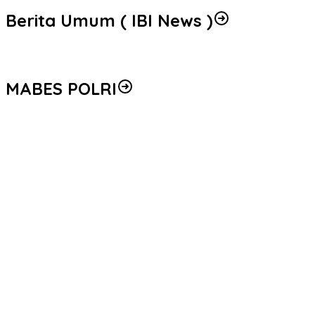
Berita Umum ( IBI News )
MABES POLRI
Peredaran 86,4 Kg Sabu dan 5.171 Butir Ekstasi Berhasil Diungka
Seleksi Taruna Akpol Masuk Tahap Akhir, Wakapolri Pimpin Peme
Mengenal Brigjen Pol. Drs. Ahmad Musthofa Kamal, S.H., Perwir
Polri Gandeng UPH dan Komdigi Edukasi Mahasiswa Cegah Judi O
Satgas Haji dan Umrah Polri Tetapkan 32 Tersangka, Kerugian Kor
Empat Tersangka Peredaran Vape Mengandung Etomidate di Me
Kapolri Luncurkan Kartu Bhayangkara Prioritas Buruh, Permudah