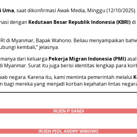
ji Uma
, saat dikonfirmasi Awak Media, Minggu (12/10/2025).
nasi dengan
Kedutaan Besar Republik Indonesia (KBRI)
di
KBRI di Myanmar, Bapak Wahono. Beliau menyampaikan ba
bungi kembali,” jelasnya.
rimanya dari keluarga
Pekerja Migran Indonesia (PMI)
asal
di Myanmar. Surat itu juga berisi identitas lengkap para kor
wab negara. Karena itu, kami meminta pemerintah melalui
K
bagi mereka yang menjadi korban kejahatan lintas negara i
IRJEN P SANDI
IRJEN P[OL ANDRY WIBOWO