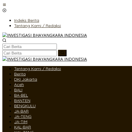
Lewati
ke
konten
Indeks Berita
Tentang Kami / Redaksi
Tentang Kami / Redaksi
Berita
DKI Jakarta
Aceh
BALI
BA-BEL
BANTEN
BENGKULU
JA-BAR
JA-TENG
JA-TIM
KAL-BAR