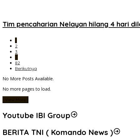
Tim pencaharian Nelayan hilang 4 hari d
1
2
3
…
82
Berikutnya
No More Posts Available.
No more pages to load.
View More
Youtube IBI Group
BERITA TNI ( Komando News )