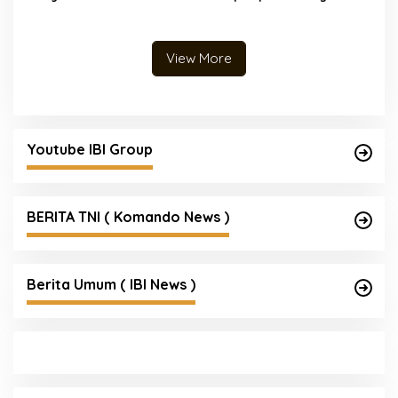
Bendera Merah Putih,
Melalui Warung
Semarakkan HUT ke-81
Bhabinkamtibmas Keliling
Kemerdekaan Republik
Indonesia
View More
Youtube IBI Group
BERITA TNI ( Komando News )
Berita Umum ( IBI News )