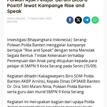
Berani
Positif lewat Kampanye Rise and
Bicara
Speak
Positif
lewat
Admin Banten
17 September 2025
Kampanye
BANTEN
Rise
and
Speak
Investigasi Bhayangkara Indonesia| Serang-
Polwan Polda Banten menggelar kampanye
bertajuk “Rise and Speak” dengan tema Menolak
Segala Bentuk Tindak Kekerasan terhadap
Perempuan dan Anak yang ditujukan kepada para
pelajar di SMPN 9 Kota Serang pada Senin (15/09).
Kegiatan dihadiri Kabagwatpers Biro SDM Polda
Banten AKBP Arninsi, Kepala Dinas DP3AKB Banten
Dr. Dra. Sitti Ma’ani Nina, Polwan Polda Banten
serta guru dan murid SMPN 9 Kota Serang.
Kegiatan ini merupakan bagian dari upaya Polda