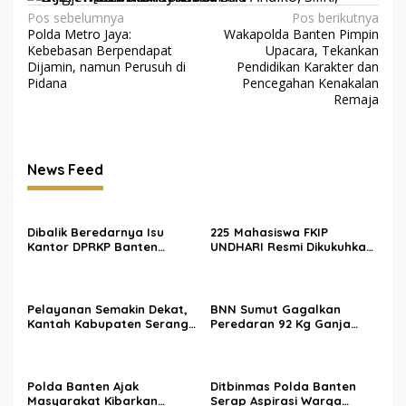
Navigasi
Pos sebelumnya
Pos berikutnya
Polda Metro Jaya:
Wakapolda Banten Pimpin
pos
Kebebasan Berpendapat
Upacara, Tekankan
Dijamin, namun Perusuh di
Pendidikan Karakter dan
Pidana
Pencegahan Kenakalan
Remaja
News Feed
Dibalik Beredarnya Isu
225 Mahasiswa FKIP
Kantor DPRKP Banten
UNDHARI Resmi Dikukuhkan
Diduga Alih Fungsi Beginilah
sebagai Pembina Pramuka
Tanggapan Warganet
Mahir, Siap Cetak Generasi
Unggul Era Society 5.0
Pelayanan Semakin Dekat,
BNN Sumut Gagalkan
Kantah Kabupaten Serang
Peredaran 92 Kg Ganja
Serahkan 5 Sertipikat PTSL
Jaringan Aceh-Medan, 2
Tahun Anggaran 2026
Orang Ditangkap
Langsung ke Rumah Warga
di Desa Toyomerto
Polda Banten Ajak
Ditbinmas Polda Banten
Masyarakat Kibarkan
Serap Aspirasi Warga