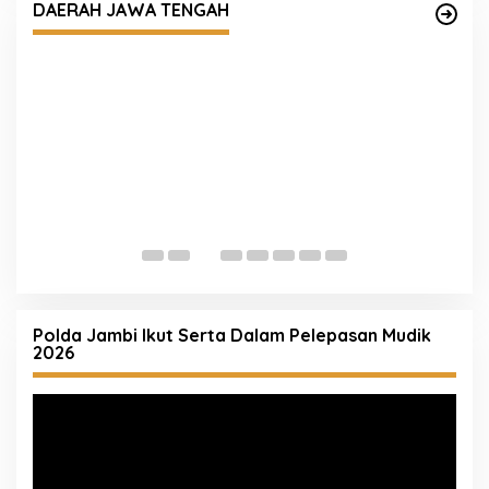
DAERAH JAWA TENGAH
Datang Tanpa Khawatir, Pulang Membawa
M
Kepuasan! Pelayanan Humanis Samsat
B
Semarang 2 Siap Melayani Anda
B
Polda Jambi Ikut Serta Dalam Pelepasan Mudik
2026
Pemutar
Video