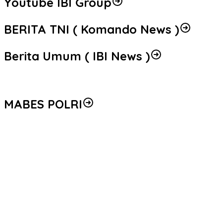
Youtube IBI Group
BERITA TNI ( Komando News )
Berita Umum ( IBI News )
MABES POLRI
Peredaran 86,4 Kg Sabu dan 5.171 Butir Ekstasi Berhasil
Diungkap, Bareskrim Polri Amankan Enam Tersangka
Seleksi Taruna Akpol Masuk Tahap Akhir, Wakapolri Pimpin
Pemeriksaan Penampilan 404 Catar
Mengenal Brigjen Pol. Drs. Ahmad Musthofa Kamal, S.H., Perwira
Humas Berpengalaman dengan Rekam Jejak Pengabdian dari
Aceh hingga Mabes Polri