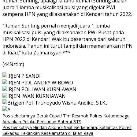
Rumah Sunting, apalagi ia tahu Rumah Sunting adalah
juara 1 lomba musikalisasi puisi yang digelar PWI
sempena HPN yang dilaksanakan di Kendari tahun 2022.
‘’Rumah Sunting pernah menjadi juara 1 lomba
musikalisasi puisi yang dilaksanakan PWI Pusat pada
HPN 2022 di Kendari. Wak itu pesertanya dari seluruh
Indonesia. Tahun ini turut tampil dan memeriahkan HPN
di Riau,’’ kata Zulmansyah.***
(44N/tim)
Navigasi
Pos sebelumnya
Gerak Cepat! Tim Resmob Polres Kotamobagu
Amankan Pelaku Pencurian Baterai BTS
pos
Pos berikutnya
Hindari Alkohol Saat Berkendara, Satlantas Polres
Sekadau Tekankan Keselamatan di Jalan Raya