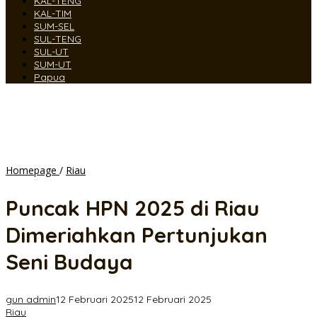
KAL-TENG
KAL-TIM
SUM-SEL
SUL-TENG
SUL-UT
SUM-UT
Papua
Puncak
Homepage
/
Riau
HPN
2025
Puncak HPN 2025 di Riau
di
Riau
Dimeriahkan Pertunjukan
Dimeriahkan
Pertunjukan
Seni Budaya
Seni
Budaya
gun admin
12 Februari 2025
12 Februari 2025
Riau