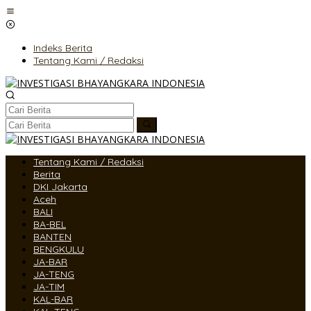
Lewati
ke
konten
Indeks Berita
Tentang Kami / Redaksi
Tentang Kami / Redaksi
Berita
DKI Jakarta
Aceh
BALI
BA-BEL
BANTEN
BENGKULU
JA-BAR
JA-TENG
JA-TIM
KAL-BAR