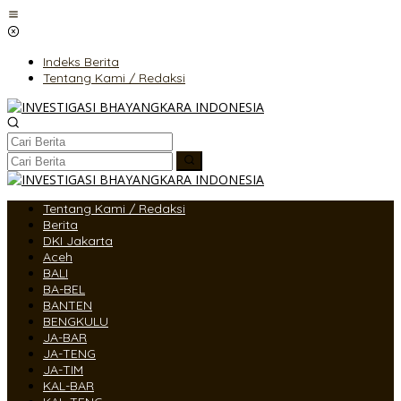
Lewati
ke
konten
Indeks Berita
Tentang Kami / Redaksi
Tentang Kami / Redaksi
Berita
DKI Jakarta
Aceh
BALI
BA-BEL
BANTEN
BENGKULU
JA-BAR
JA-TENG
JA-TIM
KAL-BAR