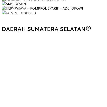
DAERAH SUMATERA SELATAN
Personel Polres Musi Rawas Utara mendapat kenaikan pangkat
pengabdian, yakni Kabag Perencanaan yang kini berpangkat
Kompol, naik setingkat dari AKBP.
Korem 044/Gapo Tingkatkan Kesiapan dan Akuntabilitas Jelang
Audit Itjen TNI
Kapolda Sumsel Siapkan 159 Trainer AI, Bentengi Pelajar dari
Kejahatan Siber
Polres Muratara Polda Sumsel Tetapkan Dua Direktur Korporasi
sebagai Tersangka Tragedi Maut Bus ALS
Serahkan Penghargaan WBK dan Pelayanan Prima, Kapolda