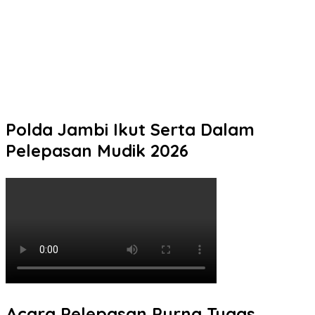
Terdampak Kekeringan
Tak Perlu Ragu Mengurus STNK! Samsat Semarang 2 Hadir
dengan Pelayanan Ramah dan Pendampingan Humanis
Pelaku Tawuran Bersajam di Mangkang Mayoritas Dibawah
Umur, Polda Jateng Himbau Orang Tua Perkuat Pengawasan
Aktifitas Anak di Malam Hari
Polda Jambi Ikut Serta Dalam
Pelepasan Mudik 2026
Acara Pelepasan Purna Tugas