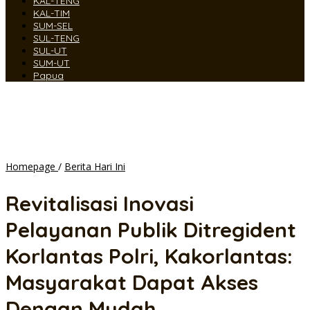
KAL-TENG
KAL-TIM
SUM-SEL
SUL-TENG
SUL-UT
SUM-UT
Papua
Revitalisasi
Homepage
/
Berita Hari Ini
Inovasi
Pelayanan
Revitalisasi Inovasi
Publik
Ditregident
Pelayanan Publik Ditregident
Korlantas
Polri,
Korlantas Polri, Kakorlantas:
Kakorlantas:
Masyarakat
Masyarakat Dapat Akses
Dapat
Akses
Dengan Mudah