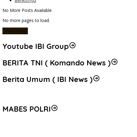
Berikutnya
No More Posts Available.
No more pages to load.
View More
Youtube IBI Group
BERITA TNI ( Komando News )
Berita Umum ( IBI News )
MABES POLRI
Peredaran 86,4 Kg Sabu dan 5.171 Butir Ekstasi Berhasil
Diungkap, Bareskrim Polri Amankan Enam Tersangka