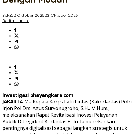
Dengan
Mudah
Selvi
22 Oktober 2025
22 Oktober 2025
Berita Hari Ini
Investigasi bhayangkara com
~
JAKARTA
// – Kepala Korps Lalu Lintas (Kakorlantas) Polri
Irjen Pol Drs. Agus Suryonugroho, S.H., M.Hum.,
melaksanakan Rapat Revitalisasi Inovasi Pelayanan
Publik Ditregident Korlantas Polri. Ia menekankan
pentingnya digitalisasi sebagai langkah strategis untuk