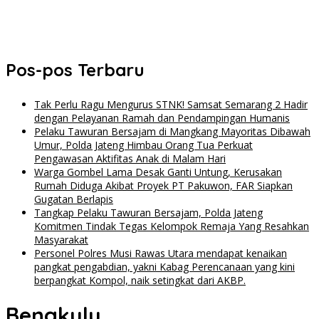
Personel Polres Musi Rawas Utara mendapat kenaikan pangkat
pengabdian, yakni Kabag Perencanaan yang kini berpangkat
Kompol, naik setingkat dari AKBP.
Pos-pos Terbaru
Tak Perlu Ragu Mengurus STNK! Samsat Semarang 2 Hadir
dengan Pelayanan Ramah dan Pendampingan Humanis
Pelaku Tawuran Bersajam di Mangkang Mayoritas Dibawah
Umur, Polda Jateng Himbau Orang Tua Perkuat
Pengawasan Aktifitas Anak di Malam Hari
Warga Gombel Lama Desak Ganti Untung, Kerusakan
Rumah Diduga Akibat Proyek PT Pakuwon, FAR Siapkan
Gugatan Berlapis
Tangkap Pelaku Tawuran Bersajam, Polda Jateng
Komitmen Tindak Tegas Kelompok Remaja Yang Resahkan
Masyarakat
Personel Polres Musi Rawas Utara mendapat kenaikan
pangkat pengabdian, yakni Kabag Perencanaan yang kini
berpangkat Kompol, naik setingkat dari AKBP.
Bengkulu