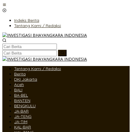
Lewati
ke
konten
Indeks Berita
Tentang Kami / Redaksi
Tentang Kami / Redaksi
Berita
DKI Jakarta
Aceh
BALI
BA-BEL
BANTEN
BENGKULU
JA-BAR
JA-TENG
JA-TIM
KAL-BAR