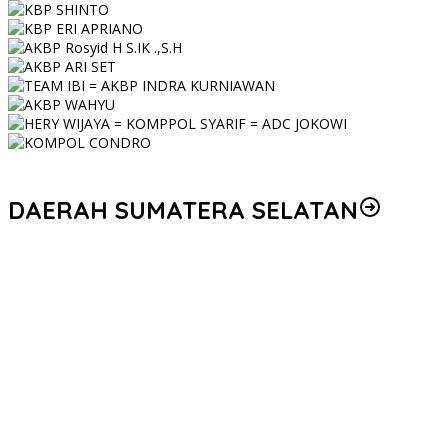
DAERAH SUMATERA SELATAN
Personel Polres Musi Rawas Utara mendapat kenaikan pangkat
pengabdian, yakni Kabag Perencanaan yang kini berpangkat
Kompol, naik setingkat dari AKBP.
Korem 044/Gapo Tingkatkan Kesiapan dan Akuntabilitas Jelang
Audit Itjen TNI
Kapolda Sumsel Siapkan 159 Trainer AI, Bentengi Pelajar dari
Kejahatan Siber