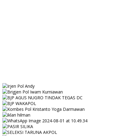
Tim pencaharian Nelayan hilang 4 hari dilaut sudah ditemukan
dengan kondisi selamat
‎Kapolres Pidie Pimpin Sertijab dan Lepas Sambut Pejabat
Utama serta Kapolsek Jajaran‎
Usai Tebas Leher Rekannya di Warung Kopi, Petani di Aceh Jaya
Serahkan Diri ke Polisi
Hapus Stigma Menakutkan, Kapolda Aceh Sukses Ubah Kantor
Polisi Jadi Rumah Aman Bagi Warga
Kapolres Aceh Tamiang Pimpin Ziarah TMP Peringati Hari
Bhayangkara ke-80