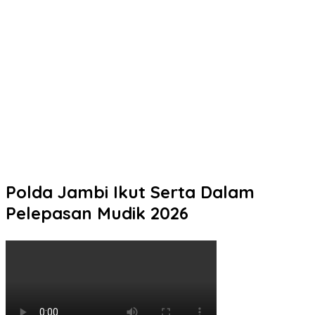
Datang Tanpa Khawatir, Pulang Membawa Kepuasan!
Pelayanan Humanis Samsat Semarang 2 Siap Melayani Anda
Momen Keakraban Kapolresta Pati dan Ketua Bhayangkari Saat
Berbagi Ceria di TK Kemala Bhayangkari
Mengetuk Pintu Langit Lewat Kepedulian: Aksi Spontan
Kapolresta Pati Borong Dagangan Rakyat Kecil
Kurang dari 5 Jam, Polisi Ringkus Terduga Pencuri Motor Hasil
Laporan Call Center 110
Polda Jambi Ikut Serta Dalam
Pelepasan Mudik 2026