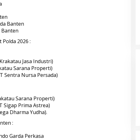
a
nten
lda Banten
a Banten
Polda 2026 :
 Krakatau Jasa Industri)
akatau Sarana Properti)
(PT Sentra Nursa Persada)
akatau Sarana Properti)
PT Sigap Prima Astrea)
 Mega Dharma Yudha).
nten :
indo Garda Perkasa