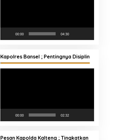
00:00
04:30
Kapolres Bansel ; Pentingnya Disiplin
Pemutar
Video
00:00
02:32
Pesan Kapolda Kalteng ; Tingkatkan