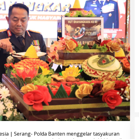
H dan Komdigi
Satgas Haji dan Umrah Polri
a Cegah Judi
Tetapkan 32 Tersangka, Kerugian
gram Polri Goes
Korban Capai Rp116,7 Miliar
esia | Serang- Polda Banten menggelar tasyakuran