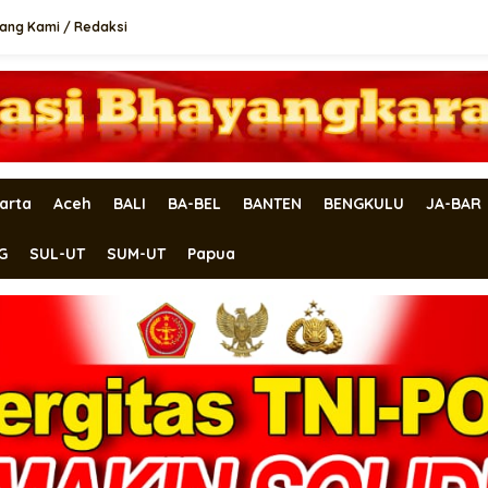
ang Kami / Redaksi
arta
Aceh
BALI
BA-BEL
BANTEN
BENGKULU
JA-BAR
G
SUL-UT
SUM-UT
Papua