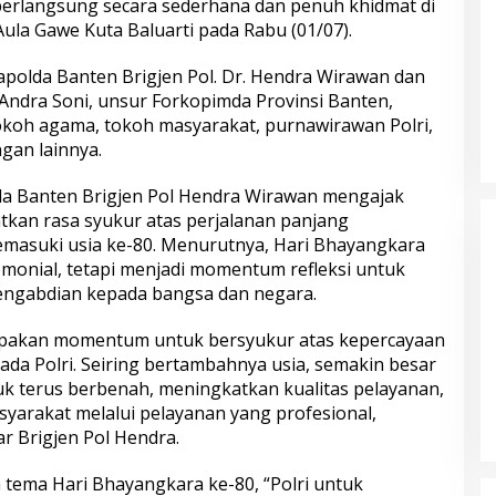
berlangsung secara sederhana dan penuh khidmat di
ula Gawe Kuta Baluarti pada Rabu (01/07).
apolda Banten Brigjen Pol. Dr. Hendra Wirawan dan
 Andra Soni, unsur Forkopimda Provinsi Banten,
okoh agama, tokoh masyarakat, purnawirawan Polri,
gan lainnya.
 Kembalikan 67
Buron Kasus Peredaran Ekstasi,
a Banten Brigjen Pol Hendra Wirawan mengajak
a Pemilik yang
Haradongan Simanjuntak Berhasil
tkan rasa syukur atas perjalanan panjang
Ditangkap di Riau
emasuki usia ke-80. Menurutnya, Hari Bhayangkara
monial, tetapi menjadi momentum refleksi untuk
pengabdian kepada bangsa dan negara.
upakan momentum untuk bersyukur atas kepercayaan
da Polri. Seiring bertambahnya usia, semakin besar
k terus berbenah, meningkatkan kualitas pelayanan,
yarakat melalui pelayanan yang profesional,
ar Brigjen Pol Hendra.
yangkara ke-80,
Sambut Hari Bhayangkara ke-80,
tema Hari Bhayangkara ke-80, “Polri untuk
Salurkan 1.000
Polri Bedah 80 Rumah Layak Huni,