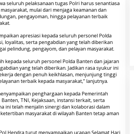
a seluruh pelaksanaan tugas Polri harus senantiasa
oor to Door di
Bapak Usin (85) Kini Miliki Rumah
 masyarakat, mulai dari menjaga keamanan dan
Baru Berpanel Surya
ndungan, pengayoman, hingga pelayanan terbaik
akat.
mpaikan apresiasi kepada seluruh personel Polda
i, loyalitas, serta pengabdian yang telah diberikan
ai pelindung, pengayom, dan pelayan masyarakat.
h kepada seluruh personel Polda Banten dan jajaran
ngabdian yang telah diberikan. Jadikan rasa syukur ini
ersajam di
Warga Gombel Lama Desak Ganti
tas Dibawah
Untung, Kerusakan Rumah Diduga
bekerja dengan penuh keikhlasan, menjunjung tinggi
eng Himbau Orang
Akibat Proyek PT Pakuwon, FAR
elayanan terbaik kepada masyarakat,” lanjutnya.
awasan Aktifitas
Siapkan Gugatan Berlapis
ri
 menyampaikan penghargaan kepada Pemerintah
Banten, TNI, Kejaksaan, instansi terkait, serta
a ini telah menjalin sinergi dan kolaborasi dalam
ketertiban masyarakat di wilayah Banten tetap aman
 Pol Hendra turut menyampaikan ucapan Selamat Hari