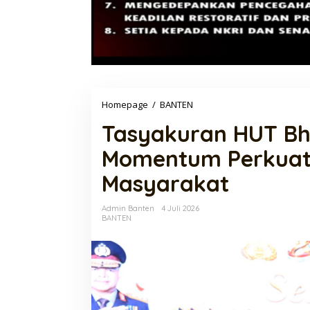
Tasyakuran
Homepage
/
BANTEN
HUT
Tasyakuran HUT Bh
Bhayangkara
ke-
Momentum Perkuat 
80
Momentum
Masyarakat
Perkuat
Pengabdian
Polri
Admin Banten
4 Juli 2026
untuk
BANTEN
Masyarakat