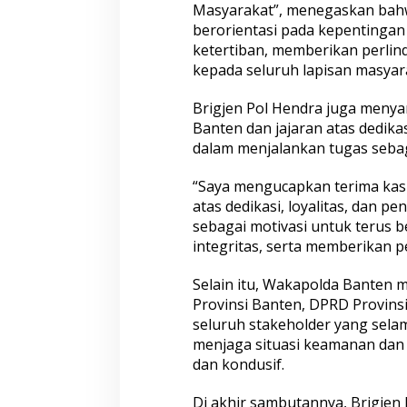
Masyarakat”, menegaskan bahw
Ganjal ATM Lintas Propinsi
Paket Sembako D
berorientasi pada kepentingan
Bogor
ketertiban, memberikan perli
kepada seluruh lapisan masyar
Brigjen Pol Hendra juga menya
Banten dan jajaran atas dedikas
dalam menjalankan tugas sebag
“Saya mengucapkan terima kasi
atas dedikasi, loyalitas, dan pe
Tak Perlu Ragu Mengurus STNK!
Pelaku Tawuran B
Samsat Semarang 2 Hadir dengan
Mangkang Mayori
sebagai motivasi untuk terus 
Pelayanan Ramah dan
Umur, Polda Jat
integritas, serta memberikan p
Pendampingan Humanis
Tua Perkuat Peng
Anak di Malam Ha
Selain itu, Wakapolda Banten
Provinsi Banten, DPRD Provinsi 
seluruh stakeholder yang selam
menjaga situasi keamanan dan 
dan kondusif.
Di akhir sambutannya, Brigjen