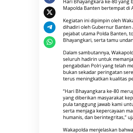
Aceh hingga Mabes Polri
Hari Bhayangkara ke-80 yang 
Mapolda Banten bertempat di A
Kegiatan ini dipimpin oleh Wak
dihadiri oleh Gubernur Banten
pejabat utama Polda Banten, t
Bhayangkari, serta tamu undan
Wakapolri: Bergabungnya Irjen
Polda Metro Jaya
Dalam sambutannya, Wakapold
Pol. Susilo Teguh Raharjo ke UBISA
Kendaraan kepad
seluruh hadirin untuk memanja
Perkuat Jejaring Nasional Pusat
Sah
pengabdian Polri yang telah m
Studi Kepolisian
bukan sekadar peringatan sere
terus meningkatkan kualitas 
“Hari Bhayangkara ke-80 mer
yang diberikan masyarakat kepa
pula tanggung jawab kami untu
serta menjaga kepercayaan mas
humanis, dan berintegritas,” uj
Satreskrim Polres Tasikmalaya
Sambut Hari Bha
Wakapolda menjelaskan bahwa 
Kota Amankan 3 Pelaku Kasus
Puslitbang Polri 