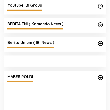
Youtube IBI Group
BERITA TNI ( Komando News )
Berita Umum ( IBI News )
Mengenal Brigjen Pol. Drs. Ahmad Musthofa
Kamal, S.H., Perwira Humas Berpengalaman
MABES POLRI
dengan Rekam Jejak Pengabdian dari Aceh
hingga Mabes Polri