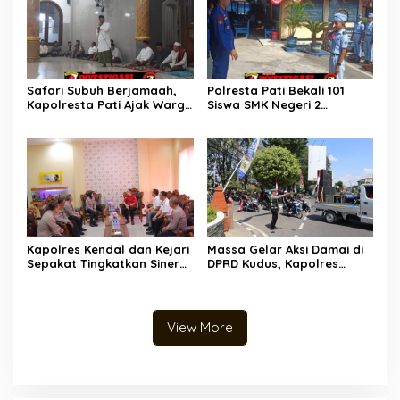
Safari Subuh Berjamaah,
Polresta Pati Bekali 101
Kapolresta Pati Ajak Warga
Siswa SMK Negeri 2
Perkuat Sinergi Jaga
Rembang Sebelum PKL
Kamtibmas
Delapan Bulan di Kapal
Perikanan
Kapolres Kendal dan Kejari
Massa Gelar Aksi Damai di
Sepakat Tingkatkan Sinergi
DPRD Kudus, Kapolres
Penegakan Hukum
Apresiasi Penyampaian
Aspirasi yang Tertib
View More