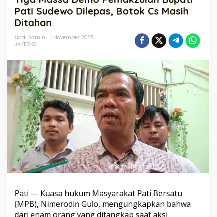
Pemakzulan
Pati Sudewo Dilepas, Botok Cs Masih
Bupati
Ditahan
Pati
Sudewo
Hadi Admin
1 November 2025
Dilepas,
JA-TENG
Botok
Cs
Masih
Ditahan
Pati — Kuasa hukum Masyarakat Pati Bersatu
(MPB), Nimerodin Gulo, mengungkapkan bahwa
dari enam orang yang ditangkap saat aksi