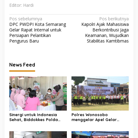
Editor: Hardi
Navigasi
Pos sebelumnya
Pos berikutnya
DPC PWDPI Kota Semarang
Kapolri Ajak Mahasiswa
pos
Gelar Rapat Internal untuk
Berkontribusi Jaga
Persiapan Pelantikan
Keamanan, Wujudkan
Pengurus Baru
Stabilitas Kamtibmas
News Feed
Sinergi untuk Indonesia
Polres Wonosobo
Sehat, Biddokkes Polda
menggelar Apel Gelar
Jateng Gencarkan Deteksi
Pasukan Antisipasi
Dini TB Paru Melalui Bakti
Kebakaran Hutan dan
Indonesia IV
Lahan (Karhutla)