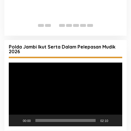
P
R
K
Polda Jambi Ikut Serta Dalam Pelepasan Mudik
2026
Pemutar
Video
00:00
02:10