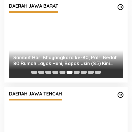
DAERAH JAWA BARAT
g
Sambut Hari Bhayangkara ke-80, Polri Bedah
K
o
80 Rumah Layak Huni, Bapak Usin (85) Kini
T
Miliki Rumah Baru Berpanel Surya
8
DAERAH JAWA TENGAH