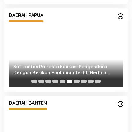
DAERAH PAPUA
Sat Lantas Polresta Edukasi Pengendara
F
Dengan Berikan Himbauan Tertib Berlalu
P
Lintas.
M
DAERAH BANTEN