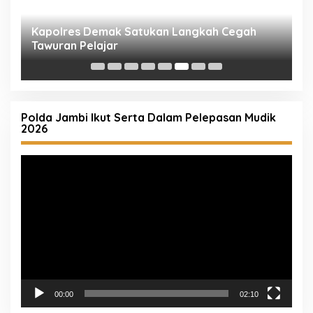
Kapolres Demak Satukan Langkah Cegah
P
Tawuran Pelajar
M
Polda Jambi Ikut Serta Dalam Pelepasan Mudik
2026
Pemutar
Video
00:00
02:10