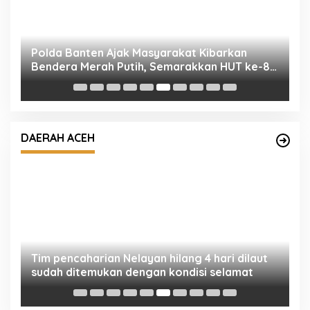
a
Polda Banten Ajak Masyarakat Kibarkan
D
Bendera Merah Putih, Semarakkan HUT ke-81
W
Kemerdekaan Republik Indonesia
Ke
DAERAH ACEH
Tim pencaharian Nelayan hilang 4 hari dilaut
‎
ah
sudah ditemukan dengan kondisi selamat
S
Ja