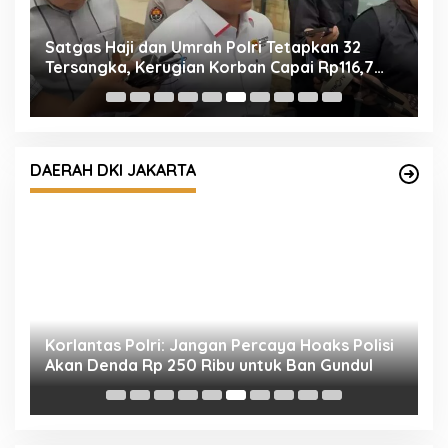
Satgas Haji dan Umrah Polri Tetapkan 32
E
am
Tersangka, Kerugian Korban Capai Rp116,7
M
Miliar
DAERAH DKI JAKARTA
n
Korlantas Polri: Jangan Percaya Hoaks Polisi
W
Akan Denda Rp 250 Ribu untuk Ban Gundul
T
W