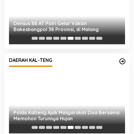
Densus 88 AT Polri Gelar Vaksin
P
Bakesbangpol 38 Provinsi, di Malang
T
DAERAH KAL-TENG
Polda Kalteng Ajak Masyarakat Doa Bersama
D
Memohon Turunnya Hujan
P