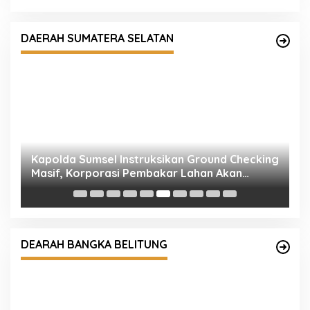
DAERAH SUMATERA SELATAN
n
Kapolda Sumsel Instruksikan Ground Checking
K
Masif, Korporasi Pembakar Lahan Akan
Di
Ditindak Tegas
K
DEARAH BANGKA BELITUNG