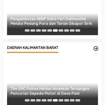
Penyambutan AKBP Indra Feri Dalimunthe
K
Melalui Pedang Pora dan Tarian Sikapor Sirih
H
DAERAH KALIMANTAN BARAT
Tim URC Polres Melawi Amankan Tersangka
S
Pencurian Sepeda Motor di Desa Paal
P