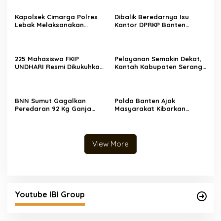
Kapolsek Cimarga Polres
Dibalik Beredarnya Isu
Lebak Melaksanakan
Kantor DPRKP Banten
Silaturahmi Ke Kantor Desa
Diduga Alih Fungsi Beginilah
Cimarga
Tanggapan Warganet
225 Mahasiswa FKIP
Pelayanan Semakin Dekat,
UNDHARI Resmi Dikukuhkan
Kantah Kabupaten Serang
sebagai Pembina Pramuka
Serahkan 5 Sertipikat PTSL
Mahir, Siap Cetak Generasi
Tahun Anggaran 2026
Unggul Era Society 5.0
Langsung ke Rumah Warga
di Desa Toyomerto
BNN Sumut Gagalkan
Polda Banten Ajak
Peredaran 92 Kg Ganja
Masyarakat Kibarkan
Jaringan Aceh-Medan, 2
Bendera Merah Putih,
Orang Ditangkap
Semarakkan HUT ke-81
Kemerdekaan Republik
Indonesia
View More
Youtube IBI Group