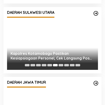
DAERAH SULAWESI UTARA
Kapolres Kotamobagu Pastikan
P
Kesiapsiagaan Personel, Cek Langsung Pos
S
Penjagaan hingga Tinjau Primkopol
B
DAERAH JAWA TIMUR