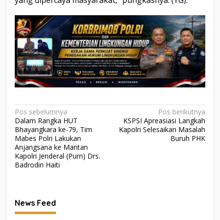
yang dipercaya masyarakat,” pungkasnya. (YG).
Navigasi
Pos sebelumnya
Pos berikutnya
Dalam Rangka HUT
KSPSI Apreasiasi Langkah
pos
Bhayangkara ke-79, Tim
Kapolri Selesaikan Masalah
Mabes Polri Lakukan
Buruh PHK
Anjangsana ke Mantan
Kapolri Jenderal (Purn) Drs.
Badrodin Haiti
News Feed