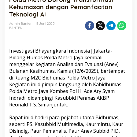
Transformasi
Kehumasan dengan Pemanfaatan
Kehumasan
Teknologi AI
dengan
Pemanfaatan
Admin Banten
13 Juni 2025
Teknologi
BANTEN
AI
Investigasi Bhayangkara Indonesia| Jakarta-
Bidang Humas Polda Metro Jaya kembali
menggelar kegiatan Analisa dan Evaluasi (Anev)
Bulanan Kasihumas, Kamis (12/6/2025), bertempat
di Ruang M2C Bidhumas Polda Metro Jaya.
Kegiatan ini dipimpin langsung oleh Kabidhumas
Polda Metro Jaya Kombes Pol H. Ade Ary Syam
Indradi, didampingi Kasubbid Penmas AKBP
Reonald T.S. Simanjuntak.
Rapat ini dihadiri para pejabat utama Bidhumas,
seperti PS. Kasubbid Multimedia, Kaurmintu, Kaur
Disindig, Paur Pemanalis, Paur Anev Subbid PID,