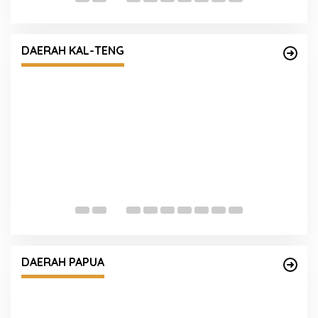
DAERAH KAL-TENG
Polda Kalteng Ajak Masyarakat Doa Bersama
D
Memohon Turunnya Hujan
P
DAERAH PAPUA