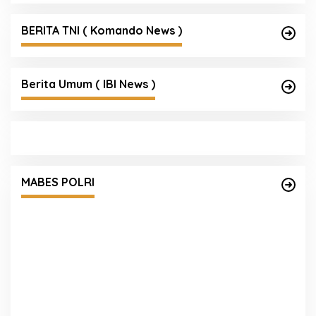
BERITA TNI ( Komando News )
Berita Umum ( IBI News )
MABES POLRI
Polri Gandeng UPH dan Komdigi Edukasi
S