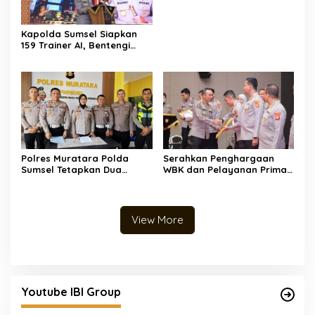
Kapolda Sumsel Siapkan
159 Trainer AI, Bentengi
Pelajar dari Kejahatan
Siber
Polres Muratara Polda
Serahkan Penghargaan
Sumsel Tetapkan Dua
WBK dan Pelayanan Prima,
Direktur Korporasi sebagai
Kapolda Sumsel Tekankan
Tersangka Tragedi Maut
Perkuat Pelayanan Publik
Bus ALS
View More
Youtube IBI Group