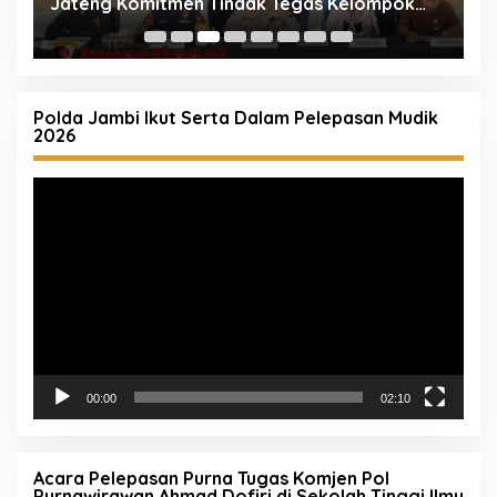
Kepuasan! Pelayanan Humanis Samsat
B
Semarang 2 Siap Melayani Anda
B
Polda Jambi Ikut Serta Dalam Pelepasan Mudik
2026
Pemutar
Video
00:00
02:10
Acara Pelepasan Purna Tugas Komjen Pol
Purnawirawan Ahmad Dofiri di Sekolah Tinggi Ilmu