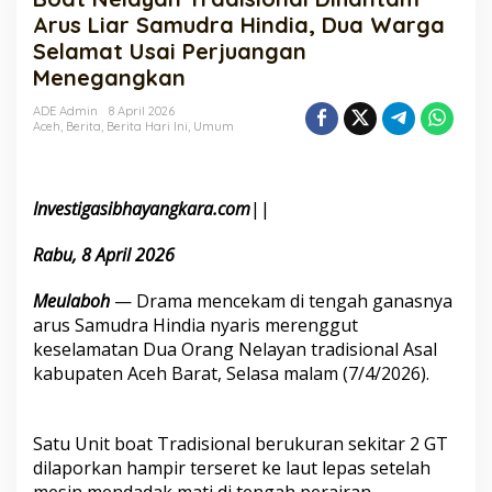
Dihantam
Arus Liar Samudra Hindia, Dua Warga
Arus
Selamat Usai Perjuangan
Liar
Menegangkan
Samudra
Hindia,
ADE Admin
8 April 2026
Dua
Aceh
,
Berita
,
Berita Hari Ini
,
Umum
Warga
Selamat
Usai
Perjuangan
Investigasibhayangkara.com
||
Menegangkan
Rabu, 8 April 2026
Meulaboh
— Drama mencekam di tengah ganasnya
arus Samudra Hindia nyaris merenggut
keselamatan Dua Orang Nelayan tradisional Asal
kabupaten Aceh Barat, Selasa malam (7/4/2026).
Satu Unit boat Tradisional berukuran sekitar 2 GT
dilaporkan hampir terseret ke laut lepas setelah