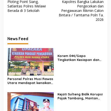
Ploting Point Siang,
Kapolres Bangka Lakukan
pos
Satlantas Polres Melawi
Pengecekan dan
Berada di 3 Sekolah
Pengawasan Rikmin Calon
Bintara / Tamtama Polri Ta.
2026
News Feed
Korem 044/Gapo
Tingkatkan Kesiapan dan
Akuntabilitas Jelang Audit
Itjen TNI
Personel Polres Musi Rawas
Utara mendapat kenaikan
pangkat pengabdian, yakni
Kabag Perencanaan yang
Kejati Sulteng Bidik Korupsi
kini berpangkat Kompol,
Pajak Tambang, Mantan
naik setingkat dari AKBP.
Kepala Bapenda Donggala
Resmi Tersangka