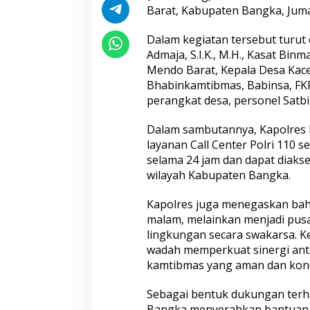
Barat, Kabupaten Bangka, Juma
Dalam kegiatan tersebut turut
Admaja, S.I.K., M.H., Kasat Bi
Mendo Barat, Kepala Desa Kace
Peredaran 86,4 Kg Sabu dan 5.171
Seleksi Taruna A
Bhabinkamtibmas, Babinsa, FK
Butir Ekstasi Berhasil Diungkap,
Akhir, Wakapolri 
perangkat desa, personel Satb
Bareskrim Polri Amankan Enam
Pemeriksaan Pen
Tersangka
Catar
Dalam sambutannya, Kapolres
layanan Call Center Polri 110 
selama 24 jam dan dapat diakses
wilayah Kabupaten Bangka.
Kapolres juga menegaskan bah
malam, melainkan menjadi pus
lingkungan secara swakarsa. Ke
wadah memperkuat sinergi anta
Polri Kerahkan 372 Taruna Akpol
Hadapi Ancaman
kamtibmas yang aman dan kond
Dampingi Siswa di 73 Sekolah
Era Digital Polri 
Rakyat Bersama Taruna Akademi
Penguatan Intern
Sebagai bentuk dukungan terh
TNI
Bangka menyerahkan bantuan 