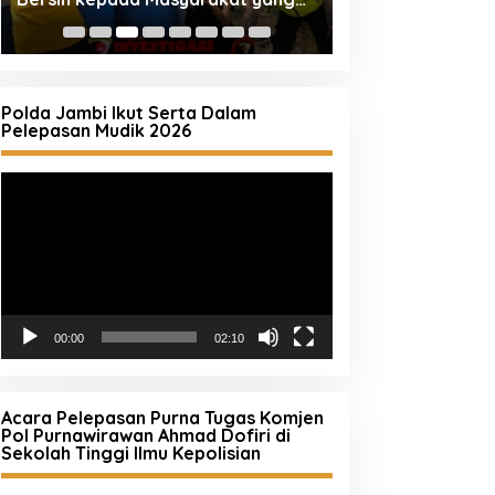
Sekolah, Kepala Desa dan Orang
Terdampak Keke
Tua Selesaikan Kasus Tawuran di
Sukolilo
Polda Jambi Ikut Serta Dalam
Pelepasan Mudik 2026
Pemutar
Video
00:00
02:10
Acara Pelepasan Purna Tugas Komjen
Pol Purnawirawan Ahmad Dofiri di
Sekolah Tinggi Ilmu Kepolisian