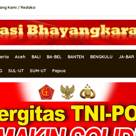
ang Kami / Redaksi
arta
Aceh
BALI
BA-BEL
BANTEN
BENGKULU
JA-BAR
G
SUL-UT
SUM-UT
Papua