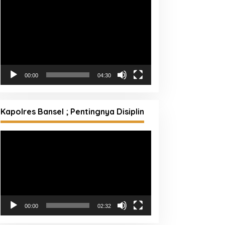
Pemutar
Video
00:00
04:30
Kapolres Bansel ; Pentingnya Disiplin
Pemutar
Video
00:00
02:32