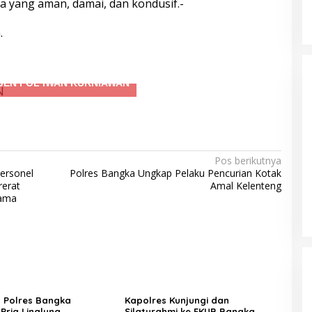
yang aman, damai, dan kondusif.-
Terdampak Kekeringan
.
IRJEN IWAN KURNIAWAN
Pos berikutnya
ersonel
Polres Bangka Ungkap Pelaku Pencurian Kotak
rerat
Amal Kelenteng
sama
 Polres Bangka
Kapolres Kunjungi dan
Pria Linglung
Silaturahmi ke FKUB Bangka