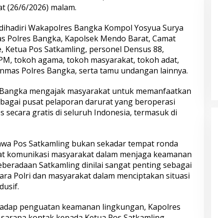
t (26/6/2026) malam.
 dihadiri Wakapolres Bangka Kompol Yosyua Surya
nmas Polres Bangka, Kapolsek Mendo Barat, Camat
, Ketua Pos Satkamling, personel Densus 88,
kpol Masuk Tahap
Mengenal Brigjen Pol. Drs. Ahmad
PM, tokoh agama, tokoh masyarakat, tokoh adat,
Pimpin
Musthofa Kamal, S.H., Perwira
inmas Polres Bangka, serta tamu undangan lainnya.
ampilan 404
Humas Berpengalaman dengan
Rekam Jejak Pengabdian dari
 Bangka mengajak masyarakat untuk memanfaatkan
Aceh hingga Mabes Polri
sebagai pusat pelaporan darurat yang beroperasi
 secara gratis di seluruh Indonesia, termasuk di
wa Pos Satkamling bukan sekadar tempat ronda
at komunikasi masyarakat dalam menjaga keamanan
beradaan Satkamling dinilai sangat penting sebagai
ra Polri dan masyarakat dalam menciptakan situasi
 Love Scamming
Wakapolri: Bergabungnya Irjen
usif.
Gelar Dialog
Pol. Susilo Teguh Raharjo ke UBISA
al
Perkuat Jejaring Nasional Pusat
adap penguatan keamanan lingkungan, Kapolres
Studi Kepolisian
sarana kontak kepada Ketua Pos Satkamling