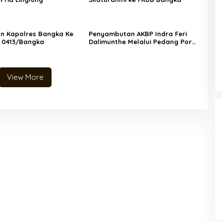
n Kapolres Bangka Ke
Penyambutan AKBP Indra Feri
 0413/Bangka
Dalimunthe Melalui Pedang Pora
dan Tarian Sikapor Sirih
View More