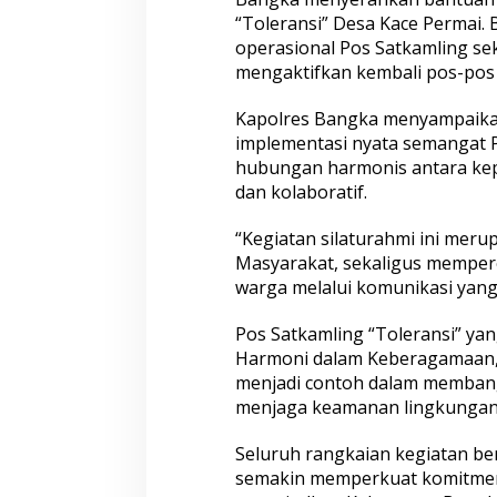
“Toleransi” Desa Kace Permai.
operasional Pos Satkamling s
mengaktifkan kembali pos-pos
Kapolres Bangka menyampaikan
implementasi nyata semangat P
hubungan harmonis antara kep
dan kolaboratif.
Densus 88 AT Polri Bekali
Satreskim Polres
Paskibraka Kota Depok dengan
Kota Ungkap Kas
“Kegiatan silaturahmi ini mer
Penguatan Ideologi Pancasila dan
Satu Pelaku Resi
Pencegahan IRET
Masyarakat, sekaligus memper
warga melalui komunikasi yang 
Pos Satkamling “Toleransi” y
Harmoni dalam Keberagamaan
menjadi contoh dalam memban
menjaga keamanan lingkungan
Seluruh rangkaian kegiatan ber
Terungkap! Motif di Balik
Kapolres Demak 
semakin memperkuat komitmen 
Perampokan Counter HP
Cegah Tawuran Pe