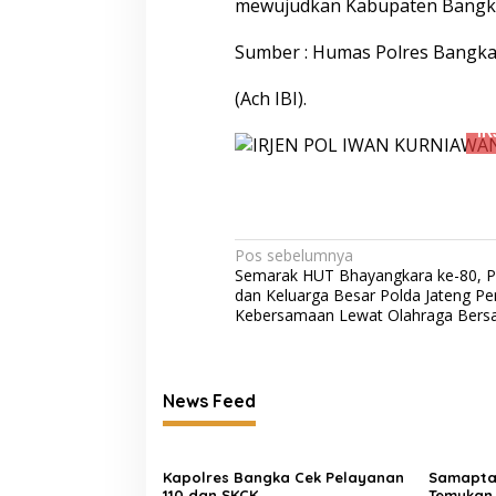
mewujudkan Kabupaten Bangka 
Ambarawa, Dua Pelaku Habisi
Pemilik Toko dan Bawa puluhan HP.
Sumber : Humas Polres Bangka
(Ach IBI).
Navigasi
Pos sebelumnya
Semarak HUT Bhayangkara ke-80, P
pos
dan Keluarga Besar Polda Jateng Pe
Kebersamaan Lewat Olahraga Ber
News Feed
Kapolres Bangka Cek Pelayanan
Samapta
110 dan SKCK
Temukan 