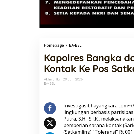
Kapolres
Homepage
/
BA-BEL
Bangka
Kapolres Bangka d
dan
Salurkan
Kontak Ke Pos Satk
Sarana
Kontak
Ke
Akhirul Ibi
29 Juni 2026
Pos
BA-BEL
Satkamling
Investigasibhayangkara.com~
lingkungan berbasis partisipa
Putra, S.H., S.I.K., melaksanak
pemberian sarana kontak (Sar
(Satkamling) “Toleransi” Rt 0