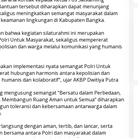
 Bantuan tersebut diharapkan dapat menunjang
ekaligus meningkatkan semangat masyarakat dalam
 keamanan lingkungan di Kabupaten Bangka.
 bahwa kegiatan silaturahmi ini merupakan
olri Untuk Masyarakat, sekaligus mempererat
olisian dan warga melalui komunikasi yang humanis
 Tasikmalaya
Satreskrim Polres Tasikmalaya
us Curanmor,
Kota Amankan 3 Pelaku Kasus
upakan implementasi nyata semangat Polri Untuk
divis Diamankan
Ganjal ATM Lintas Propinsi
erat hubungan harmonis antara kepolisian dan
humanis dan kolaboratif”, ujar AKBP Dwitiya Putra
ang mengusung semangat “Bersatu dalam Perbedaan,
, Membangun Ruang Aman untuk Semua” diharapkan
gun toleransi dan kebersamaan antarwarga dalam
.
langsung dengan aman, tertib, dan lancar, serta
Satukan Langkah
Polresta Pati Beri Bantuan Air
bersama antara Polri dan masyarakat dalam
lajar
Bersih kepada Masyarakat yang