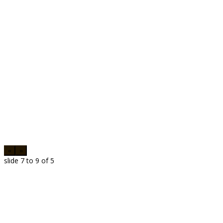
«
»
slide
8 to 10
of 5