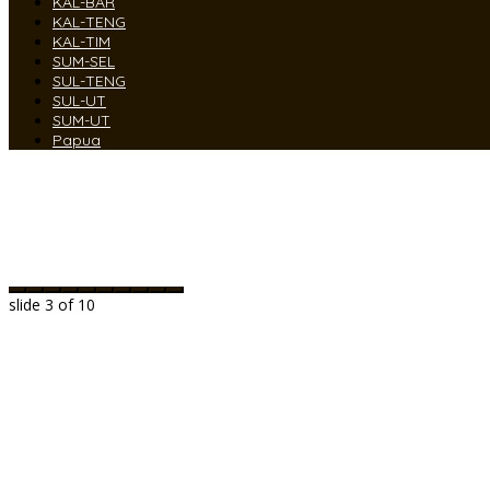
KAL-BAR
KAL-TENG
KAL-TIM
SUM-SEL
SUL-TENG
SUL-UT
SUM-UT
Papua
slide
4
of 10