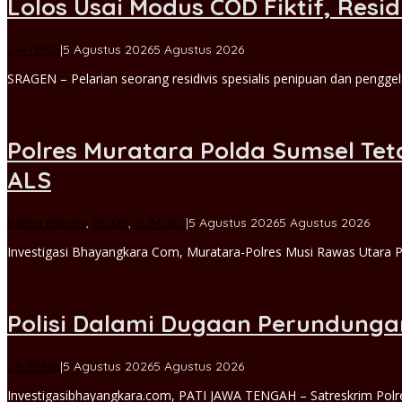
BHAYANGKARA
Lolos Usai Modus COD Fiktif, Resi
INDONESIA
oleh
JA-TENG
|
5 Agustus 2026
5 Agustus 2026
hadi
SRAGEN – Pelarian seorang residivis spesialis penipuan dan pengg
admin
Polres Muratara Polda Sumsel Tet
ALS
oleh
Berita Hari Ini
,
POLRI
,
SUM-SEL
|
5 Agustus 2026
5 Agustus 2026
salim
Investigasi Bhayangkara Com, Muratara-Polres Musi Rawas Utara 
muly
Polisi Dalami Dugaan Perundungan
oleh
JA-TENG
|
5 Agustus 2026
5 Agustus 2026
Michael
Investigasibhayangkara.com, PATI JAWA TENGAH – Satreskrim Polr
admin