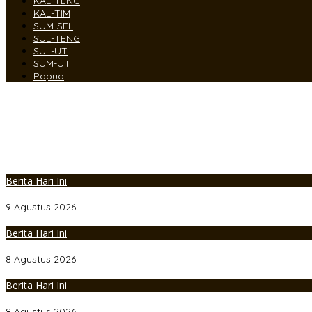
KAL-TENG
KAL-TIM
SUM-SEL
SUL-TENG
SUL-UT
SUM-UT
Papua
Berita Hari Ini
Kapolresta Pati Silaturahmi dengan Tokoh Agama melalui Kegiat
9 Agustus 2026
Berita Hari Ini
Manfaatkan Kepercayaan Korban, Pelaku Curanmor Juwana Dibeku
8 Agustus 2026
Berita Hari Ini
Polres Rembang Amankan Kegiatan Rekonstruksi Budaya “Sumpah
8 Agustus 2026