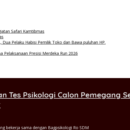
Pelaksanaan Presisi Merdeka Run 2026
giatan Safari Kamtibmas
as
 Dua Pelaku Habisi Pemilik Toko dan Bawa puluhan HP.
ma Pelaksanaan Presisi Merdeka Run 2026
an Tes Psikologi Calon Pemegang 
r
pang bekerja sama dengan Bagpsikologi Ro SDM