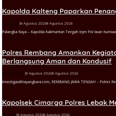
Kapolda Kalteng Paparkan Penan
oleh
KAL-TENG
|
8 Agustus 2026
8 Agustus 2026
Michael
Palangka Raya – Kapolda Kalimantan Tengah Irjen Pol Iwan Kur
admin
Polres Rembang Amankan Kegiata
Berlangsung Aman dan Kondusif
oleh
Berita Hari Ini
|
8 Agustus 2026
8 Agustus 2026
Michael
Investigasibhayangkara.com, REMBANG JAWA TENGAH – Polres R
admin
Kapolsek Cimarga Polres Lebak M
oleh
BANTEN
|
8 Agustus 2026
8 Agustus 2026