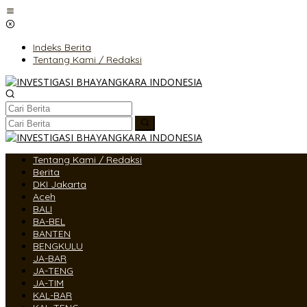
Lewati
ke
konten
Indeks Berita
Tentang Kami / Redaksi
Tentang Kami / Redaksi
Berita
DKI Jakarta
Aceh
BALI
BA-BEL
BANTEN
BENGKULU
JA-BAR
JA-TENG
JA-TIM
KAL-BAR