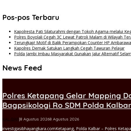
Polda Jambi Imbau Masyarakat Gunakan Jalur Alternatif Selama 
Pos-pos Terbaru
Kapolresta Pati Silaturahmi dengan Tokoh Agama melalui Ke
Polres Boyolali Cegah 3C Lewat Patroli Malam di Wilayah Ter
Terungkap! Motif di Balik Perampokan Counter HP Ambarawa,
Kapolres Demak Satukan Langkah Cegah Tawuran Pelajar
Polda Jambi Imbau Masyarakat Gunakan Jalur Alternatif Sela
News Feed
INVESTIGASI
BHAYANGKARA
Polres Ketapang Gelar Mapping D
Bagpsikologi Ro SDM Polda Kalba
INDONESIA
oleh
KAL-BAR
|
8 Agustus 2026
8 Agustus 2026
gun
investigasibhayangkara.comKetapang, Polda Kalbar – Polres Keta
admin