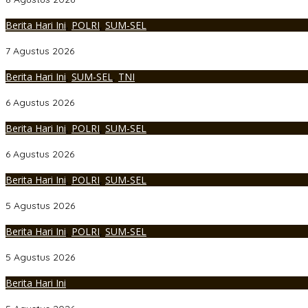
Berita Hari Ini
,
POLRI
,
SUM-SEL
Personel Polres Musi Rawas Utara mendapat kenaikan pangkat pe
7 Agustus 2026
Berita Hari Ini
,
SUM-SEL
,
TNI
Korem 044/Gapo Tingkatkan Kesiapan dan Akuntabilitas Jelang Au
6 Agustus 2026
Berita Hari Ini
,
POLRI
,
SUM-SEL
Kapolda Sumsel Siapkan 159 Trainer AI, Bentengi Pelajar dari Keja
6 Agustus 2026
Berita Hari Ini
,
POLRI
,
SUM-SEL
Polres Muratara Polda Sumsel Tetapkan Dua Direktur Korporasi s
5 Agustus 2026
Berita Hari Ini
,
POLRI
,
SUM-SEL
Serahkan Penghargaan WBK dan Pelayanan Prima, Kapolda Sumse
5 Agustus 2026
Berita Hari Ini
Polri Perkuat Kapasitas Personel Hadapi Modus Love Scamming 