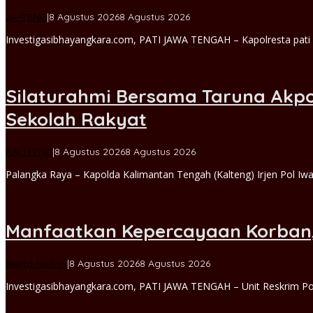
oleh
JA-TENG
|
8 Agustus 2026
8 Agustus 2026
Michael
Investigasibhayangkara.com, PATI JAWA TENGAH – Kapolresta pati 
admin
Silaturahmi Bersama Taruna Akpol
Sekolah Rakyat
oleh
KAL-TENG
|
8 Agustus 2026
8 Agustus 2026
Michael
Palangka Raya – Kapolda Kalimantan Tengah (Kalteng) Irjen Pol I
admin
Manfaatkan Kepercayaan Korban, 
oleh
Berita Hari Ini
|
8 Agustus 2026
8 Agustus 2026
Michael
Investigasibhayangkara.com, PATI JAWA TENGAH – Unit Reskrim Po
admin