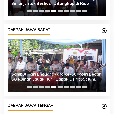
sil Ditangkap di Riau
Akan Denda Rp 250 Ribu 
DAERAH JAWA BARAT
angkara ke-80, Polri Bedah
Kapolres Tasikmalaya Ko
ni, Bapak Usin (85) Kini
Tabur Bunga Peringati H
u Berpanel Surya
80
DAERAH JAWA TENGAH