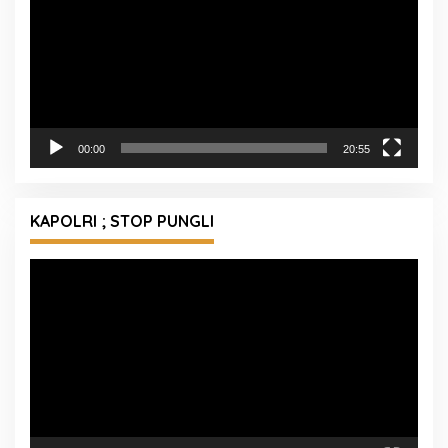
00:00
20:55
KAPOLRI ; STOP PUNGLI
Pemutar
Video