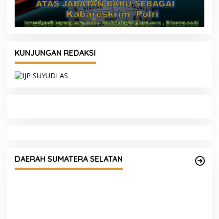
rgaan WBK dan Pelayanan
umsel Tekankan Perkuat
DAERAH SUMATERA SELATAN
Kapolda Sumsel Instruks
Masif, Korporasi Pembak
Ditindak Tegas