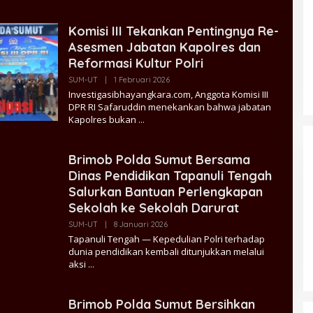
Komisi III Tekankan Pentingnya Re-
Asesmen Jabatan Kapolres dan
Reformasi Kultur Polri
Oleh
SUM-UT
|
1 Februari 2026
Micheal
Investigasibhayangkara.com, Anggota Komisi III
Admin
DPR RI Safaruddin menekankan bahwa jabatan
Polri Kerahkan 372 Taruna Akpol
Kapolres bukan
Dampingi Siswa di 73 Sekolah
Rakyat Bersama Taruna Akademi
Brimob Polda Sumut Bersama
TNI
Dinas Pendidikan Tapanuli Tengah
Salurkan Bantuan Perlengkapan
Sekolah ke Sekolah Darurat
Oleh
SUM-UT
|
8 Januari 2026
Tomi
Tapanuli Tengah — Kepedulian Polri terhadap
Wijaya
dunia pendidikan kembali ditunjukkan melalui
aksi
Densus 88 AT Polri Bekali
Brimob Polda Sumut Bersihkan
Paskibraka Kota Depok dengan