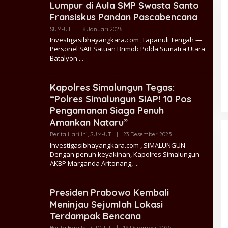
Lumpur di Aula SMP Swasta Santo
Penguatan Ideologi Pancasila dan
Fransiskus Pandan Pascabencana
Pencegahan IRET
Oleh
SUM-UT
|
8 Januari 2026
Tomi
Investigasibhayangkara.com ,Tapanuli Tengah —
Wijaya
Personel SAR Satuan Brimob Polda Sumatra Utara
Batalyon
Kapolres Simalungun Tegas:
“Polres Simalungun SIAP! 10 Pos
Pengamanan Siaga Penuh
Datang Tanpa Khawatir, Pulang
Amankan Nataru”
Membawa Kepuasan! Pelayanan
Humanis Samsat Semarang 2 Siap
Oleh
Berita Hari Ini
,
SUM-UT
|
23 Desember 2025
Tomi
Melayani Anda
Investigasibhayangkara.com , SIMALUNGUN –
Wijaya
Dengan penuh keyakinan, Kapolres Simalungun
AKBP Marganda Aritonang,
Presiden Prabowo Kembali
Meninjau Sejumlah Lokasi
Terdampak Bencana
Oleh