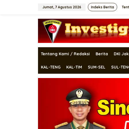
Lewati
ke
Jumat, 7 Agustus 2026
Indeks Berita
Ten
konten
Tentang Kami / Redaksi
Berita
DKI Jak
KAL-TENG
KAL-TIM
SUM-SEL
SUL-TEN