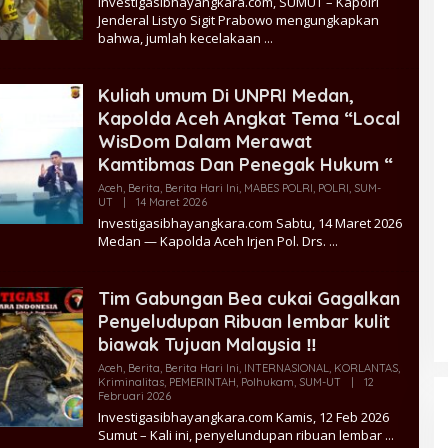
Investigasibhayangkara.com, SUMUT – Kapolri
Wijaya
Jenderal Listyo Sigit Prabowo mengungkapkan
bahwa, jumlah kecelakaan
Kuliah umum Di UNPRI Medan,
Kapolda Aceh Angkat Tema “Local
WisDom Dalam Merawat
Kamtibmas Dan Penegak Hukum “
Aceh
,
Berita
,
Berita Hari Ini
,
MABES POLRI
,
POLRI
,
SUM-
Oleh
UT
|
14 Maret 2026
ADE
Investigasibhayangkara.com Sabtu, 14 Maret 2026
Admin
Medan — Kapolda Aceh Irjen Pol. Drs.
Tim Gabungan Bea cukai Gagalkan
Penyeludupan Ribuan lembar kulit
biawak Tujuan Malaysia ‼️
Peredaran 86,4 Kg Sabu dan 5.171
Aceh
,
Berita
,
Berita Hari Ini
,
INTERNASIONAL
,
KORLANTAS
,
Kriminalitas
,
PEMERINTAH
,
Polhukam
,
SUM-UT
|
12
Butir Ekstasi Berhasil Diungkap,
Oleh
Februari 2026
Bareskrim Polri Amankan Enam
ADE
Investigasibhayangkara.com Kamis, 12 Feb 2026
Admin
Tersangka
Sumut – Kali ini, penyelundupan ribuan lembar