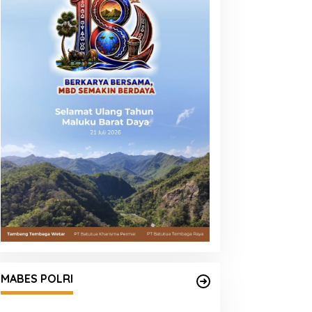
Seleksi Taruna Akpol Masuk Tahap
Akhir, Wakapolri Pimpin
MABES POLRI
Pemeriksaan Penampilan 404
Catar