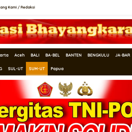
tang Kami / Redaksi
arta
Aceh
BALI
BA-BEL
BANTEN
BENGKULU
JA-BAR
G
SUL-UT
SUM-UT
Papua