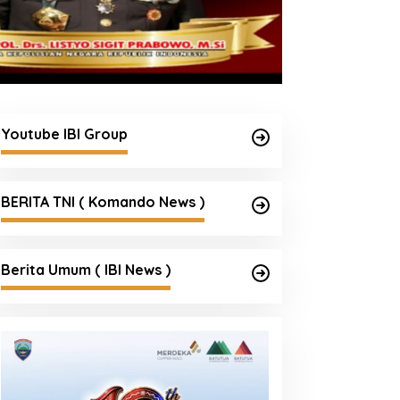
apolda Sumsel Pimpin
Kapolda Sumsel Siapkan
pel Pagi, Tegaskan
159 Trainer AI, Bentengi
siplin, Apresiasi Prestasi,
Pelajar dari Kejahatan
an Jaga Kesehatan
Siber
Youtube IBI Group
BERITA TNI ( Komando News )
,
Berita Umum ( IBI News )
ran