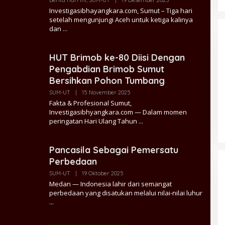
Berita Hari Ini
,
SUM-UT
|
19 Desember 2025
Micheal
Investigasibhayangkara.com, Sumut – Tiga hari
Admin
setelah mengunjungi Aceh untuk ketiga kalinya
dan
HUT Brimob ke-80 Diisi Dengan
Pengabdian Brimob Sumut
Bersihkan Pohon Tumbang
Oleh
SUM-UT
|
15 November 2025
Syahrial
Fakta & Profesional Sumut,
Admin
Investigasibhyangkara.com — Dalam momen
peringatan Hari Ulang Tahun
Pancasila Sebagai Pemersatu
Perbedaan
Oleh
SUM-UT
|
19 Oktober 2025
Hadi
Medan — Indonesia lahir dari semangat
Admin
perbedaan yang disatukan melalui nilai-nilai luhur