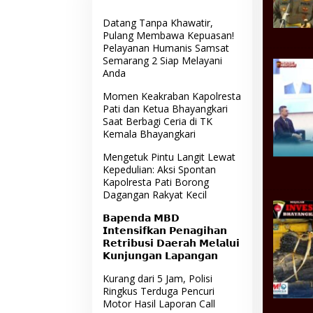
Datang Tanpa Khawatir,
Pulang Membawa Kepuasan!
Pelayanan Humanis Samsat
Semarang 2 Siap Melayani
Anda
Momen Keakraban Kapolresta
Pati dan Ketua Bhayangkari
Saat Berbagi Ceria di TK
Kemala Bhayangkari
Mengetuk Pintu Langit Lewat
Kepedulian: Aksi Spontan
Kapolresta Pati Borong
Dagangan Rakyat Kecil
𝗕𝗮𝗽𝗲𝗻𝗱𝗮 𝗠𝗕𝗗
𝗜𝗻𝘁𝗲𝗻𝘀𝗶𝗳𝗸𝗮𝗻 𝗣𝗲𝗻𝗮𝗴𝗶𝗵𝗮𝗻
𝗥𝗲𝘁𝗿𝗶𝗯𝘂𝘀𝗶 𝗗𝗮𝗲𝗿𝗮𝗵 𝗠𝗲𝗹𝗮𝗹𝘂𝗶
𝗞𝘂𝗻𝗷𝘂𝗻𝗴𝗮𝗻 𝗟𝗮𝗽𝗮𝗻𝗴𝗮𝗻
Kurang dari 5 Jam, Polisi
Ringkus Terduga Pencuri
Motor Hasil Laporan Call