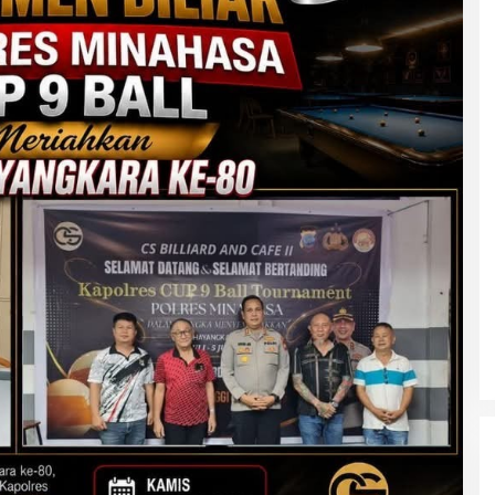
Polri Gandeng UPH dan Komdigi
Edukasi Mahasiswa Cegah Judi
Online Lewat Program Polri Goes
to Campus