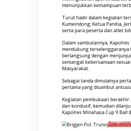
menunjukkan kemampuan terb
Turut hadir dalam kegiatan te
Kumeindong; Ketua Panitia, Jer
serta para peserta dan atlet bi
Satreskim Polres Tasikmalaya
Satreskrim Polre
Dalam sambutannya, Kapolres 
Kota Ungkap Kasus Curanmor,
Kota Amankan 3 P
mendukung terselenggaranya tu
Satu Pelaku Residivis Diamankan
Ganjal ATM Lintas
berlangsung dengan menjunjung 
semangat kebersamaan sesuai 
Masyarakat.
Sebagai tanda dimulainya pert
pertama yang disambut antusia
Kegiatan pembukaan berakhir p
dan kondusif, kemudian dilanj
Kapolres Minahasa Cup 9 Ball (
Warga Gombel Lama Desak Ganti
Tangkap Pelaku 
Untung, Kerusakan Rumah Diduga
Bersajam, Polda
Brigjen P
Akibat Proyek PT Pakuwon, FAR
Tindak Tegas Ke
Siapkan Gugatan Berlapis
Yang Resahkan M