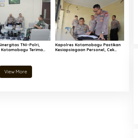
inergitas TNI–Polri,
Kapolres Kotamobagu Pastikan
s Kotamobagu Terima
Kesiapsiagaan Personel, Cek
n Silaturahmi Dandim
Langsung Pos Penjagaan hingga
lmong
Tinjau Primkopol
View More