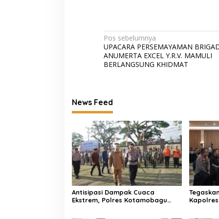
Navigasi
Pos sebelumnya
UPACARA PERSEMAYAMAN BRIGAD
pos
ANUMERTA EXCEL Y.R.V. MAMULI
BERLANGSUNG KHIDMAT
News Feed
Antisipasi Dampak Cuaca
Tegaskan
Ekstrem, Polres Kotamobagu
Kapolres
Gelar Apel Pasukan
Seminar 
Kesiapsiagaan Tanggap
Tambang 