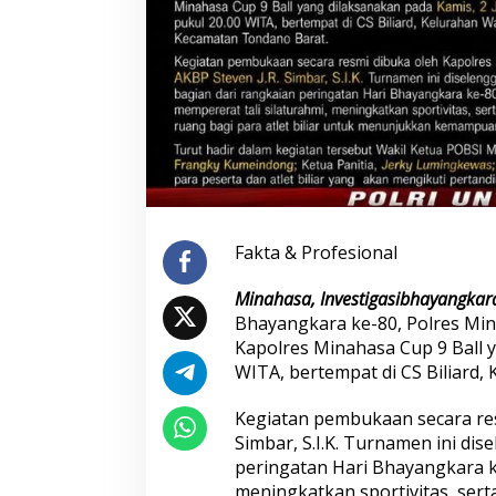
Seleksi Taruna Akpol Masuk Tahap
Mengenal Brigjen
Akhir, Wakapolri Pimpin
Musthofa Kamal, S
Pemeriksaan Penampilan 404
Humas Berpenga
Catar
Rekam Jejak Pen
Aceh hingga Mabe
Fakta & Profesional
Minahasa, Investigasibhayangka
Bhayangkara ke-80, Polres Mi
Kapolres Minahasa Cup 9 Ball y
Hadapi Ancaman Love Scamming
Wakapolri: Berga
WITA, bertempat di CS Biliard
Era Digital Polri Gelar Dialog
Pol. Susilo Teguh
Penguatan Internal
Perkuat Jejaring 
Kegiatan pembukaan secara res
Studi Kepolisian
Simbar, S.I.K. Turnamen ini di
peringatan Hari Bhayangkara k
meningkatkan sportivitas, sert