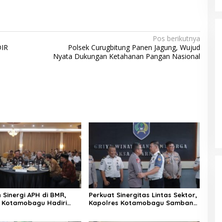
Pos berikutnya
IR
Polsek Curugbitung Panen Jagung, Wujud
Nyata Dukungan Ketahanan Pangan Nasional
 Sinergi APH di BMR,
Perkuat Sinergitas Lintas Sektor,
 Kotamobagu Hadiri
Kapolres Kotamobagu Sambangi
Penindakan Kejahatan
Rutan Kelas IIB dan Balai Taman
Bersama Kejati Sulut
Nasional Bogani Nani Wartabone