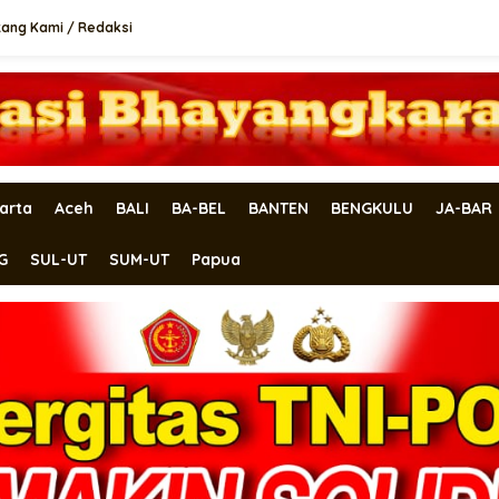
tang Kami / Redaksi
arta
Aceh
BALI
BA-BEL
BANTEN
BENGKULU
JA-BAR
G
SUL-UT
SUM-UT
Papua