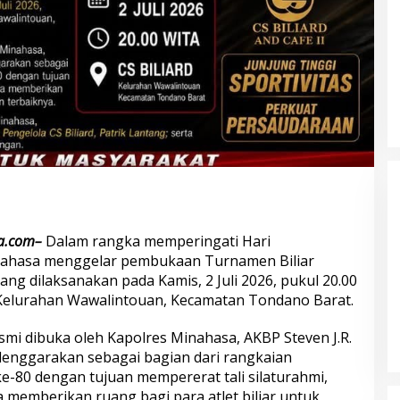
 Pol. Drs. Ahmad
.H., Perwira
laman dengan
gabdian dari
s Polri
Polda Metro Jaya Kembalikan 67
Kendaraan kepada Pemilik yang
Sah
ra.com–
Dalam rangka memperingati Hari
nahasa menggelar pembukaan Turnamen Biliar
ang dilaksanakan pada Kamis, 2 Juli 2026, pukul 20.00
bungnya Irjen
, Kelurahan Wawalintouan, Kecamatan Tondano Barat.
 Raharjo ke UBISA
Nasional Pusat
mi dibuka oleh Kapolres Minahasa, AKBP Steven J.R.
selenggarakan sebagai bagian dari rangkaian
e-80 dengan tujuan mempererat tali silaturahmi,
Sambut Hari Bhayangkara ke-80,
Puslitbang Polri Salurkan 1.000
a memberikan ruang bagi para atlet biliar untuk