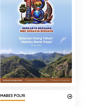
Satgas Haji dan Umrah Polri
Tetapkan 32 Tersangka, Kerugian
MABES POLRI
Korban Capai Rp116,7 Miliar