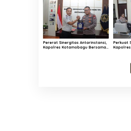
Bencana El Nino Bersama
Forkopimda
Pererat Sinergitas Antarinstansi,
Perkuat S
Kapolres Kotamobagu Bersama
Kapolre
PJU Sambangi Kantor Imigrasi
Kunjunga
Kelas II Non TPI Kotamobagu
1303/Bo