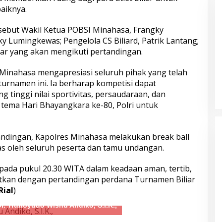
Paket Sembako Door to Door di
aiknya.
Bogor
rsebut Wakil Ketua POBSI Minahasa, Frangky
ky Lumingkewas; Pengelola CS Biliard, Patrik Lantang;
liar yang akan mengikuti pertandingan.
s Tasikmalaya
Minahasa mengapresiasi seluruh pihak yang telah
elaku Kasus
rnamen ini. Ia berharap kompetisi dapat
 Propinsi
tinggi nilai sportivitas, persaudaraan, dan
tema Hari Bhayangkara ke-80, Polri untuk
Datang Tanpa Khawatir, Pulang
Membawa Kepuasan! Pelayanan
Humanis Samsat Semarang 2 Siap
andingan, Kapolres Minahasa melakukan break ball
Melayani Anda
s oleh seluruh peserta dan tamu undangan.
ada pukul 20.30 WITA dalam keadaan aman, tertib,
utkan dengan pertandingan perdana Turnamen Biliar
Rial
)
Tawuran
 Jateng Komitmen
ol. Trunoyudo Wisnu Andiko, S.I.K.,
lompok Remaja
asyarakat