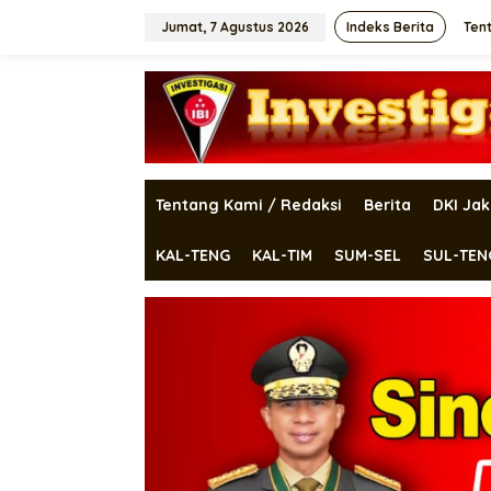
Lewati
ke
Jumat, 7 Agustus 2026
Indeks Berita
Ten
konten
Tentang Kami / Redaksi
Berita
DKI Jak
KAL-TENG
KAL-TIM
SUM-SEL
SUL-TEN