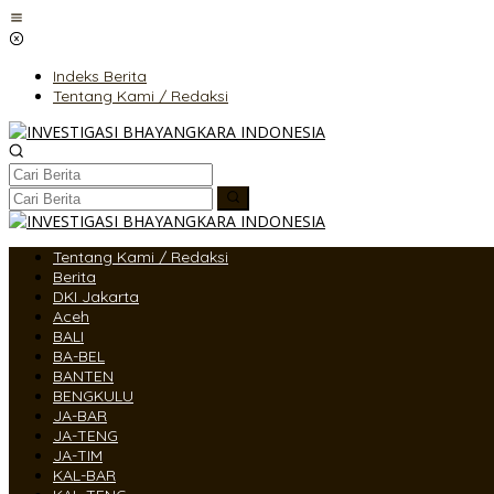
Lewati
ke
konten
Indeks Berita
Tentang Kami / Redaksi
Tentang Kami / Redaksi
Berita
DKI Jakarta
Aceh
BALI
BA-BEL
BANTEN
BENGKULU
JA-BAR
JA-TENG
JA-TIM
KAL-BAR