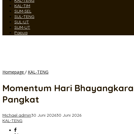
KAL-TENG
KAL-TIM
SUM-SEL
SUL-TENG
SUL-UT
SUM-UT
Papua
Momentum
Homepage
/
KAL-TENG
Hari
Bhayangkara
Momentum Hari Bhayangkara ke
ke-
80,
Pangkat
863
Personel
Polda
Michael admin
30 Juni 2026
30 Juni 2026
Kalteng
KAL-TENG
dan
Polres