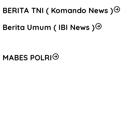
BERITA TNI ( Komando News )
Berita Umum ( IBI News )
MABES POLRI
Peredaran 86,4 Kg Sabu dan 5.171 Butir Ekstasi Berhasil Diungka
Seleksi Taruna Akpol Masuk Tahap Akhir, Wakapolri Pimpin Peme
Mengenal Brigjen Pol. Drs. Ahmad Musthofa Kamal, S.H., Perwir
Polri Gandeng UPH dan Komdigi Edukasi Mahasiswa Cegah Judi O
Satgas Haji dan Umrah Polri Tetapkan 32 Tersangka, Kerugian Kor
Empat Tersangka Peredaran Vape Mengandung Etomidate di Me