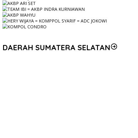
DAERAH SUMATERA SELATAN
Personel Polres Musi Rawas Utara mendapat kenaikan pangkat
pengabdian, yakni Kabag Perencanaan yang kini berpangkat
Kompol, naik setingkat dari AKBP.
Korem 044/Gapo Tingkatkan Kesiapan dan Akuntabilitas Jelang
Audit Itjen TNI
Kapolda Sumsel Siapkan 159 Trainer AI, Bentengi Pelajar dari
Kejahatan Siber
Polres Muratara Polda Sumsel Tetapkan Dua Direktur Korporasi
sebagai Tersangka Tragedi Maut Bus ALS