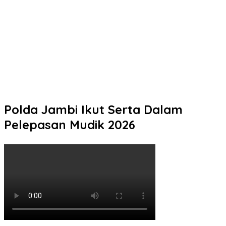
Mengetuk Pintu Langit Lewat Kepedulian: Aksi Spontan
Kapolresta Pati Borong Dagangan Rakyat Kecil
Kurang dari 5 Jam, Polisi Ringkus Terduga Pencuri Motor Hasil
Laporan Call Center 110
Sinergi untuk Indonesia Sehat, Biddokkes Polda Jateng
Gencarkan Deteksi Dini TB Paru Melalui Bakti Indonesia IV
Polda Jambi Ikut Serta Dalam
Pelepasan Mudik 2026