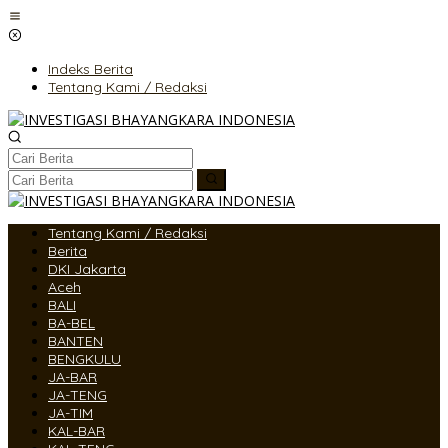
Lewati
ke
konten
Indeks Berita
Tentang Kami / Redaksi
Tentang Kami / Redaksi
Berita
DKI Jakarta
Aceh
BALI
BA-BEL
BANTEN
BENGKULU
JA-BAR
JA-TENG
JA-TIM
KAL-BAR