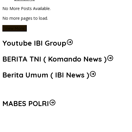
No More Posts Available.
No more pages to load.
View More
Youtube IBI Group
BERITA TNI ( Komando News )
Berita Umum ( IBI News )
MABES POLRI
Peredaran 86,4 Kg Sabu dan 5.171 Butir Ekstasi Berhasil
Diungkap, Bareskrim Polri Amankan Enam Tersangka