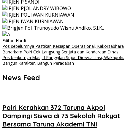
Editor: Hardi
Navigasi
Pos sebelumnya
Pastikan Kesiapan Operasional, Kakorsabhara
Baharkam Polri Cek Langsung Senjata dan Kendaraan Dinas
pos
Pos berikutnya
Masjid Panggilan Sujud Direvitalisasi, Wakapolri:
Bangun Karakter, Bangun Peradaban
News Feed
Polri Kerahkan 372 Taruna Akpol
Dampingi Siswa di 73 Sekolah Rakyat
Bersama Taruna Akademi TNI