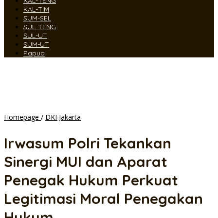
KAL-TENG
KAL-TIM
SUM-SEL
SUL-TENG
SUL-UT
SUM-UT
Papua
Irwasum
Homepage
/
DKI Jakarta
Polri
Tekankan
Irwasum Polri Tekankan
Sinergi
MUI
Sinergi MUI dan Aparat
dan
Aparat
Penegak Hukum Perkuat
Penegak
Hukum
Legitimasi Moral Penegakan
Perkuat
Legitimasi
Hukum