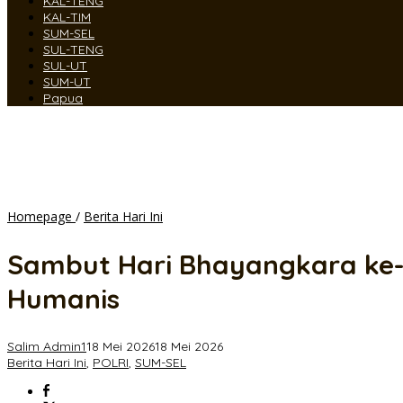
KAL-TENG
KAL-TIM
SUM-SEL
SUL-TENG
SUL-UT
SUM-UT
Papua
Sambut
Homepage
/
Berita Hari Ini
Hari
Bhayangkara
Sambut Hari Bhayangkara ke-8
ke-
80,
Humanis
Polres
OKU
Timur
Salim Admin1
18 Mei 2026
18 Mei 2026
Perkuat
Berita Hari Ini
,
POLRI
,
SUM-SEL
Ketahanan
Sosial