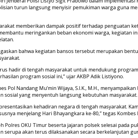
lri Jenderal Polisi Listyo Sigit Prabowo dalam implementa
polisian turun langsung menyisir pemukiman warga guna me
asyarakat memberikan dampak positif terhadap penguatan 
 membantu meringankan beban ekonomi warga, kegiatan ini
latan.
menegaskan bahwa kegiatan bansos tersebut merupakan bent
yarakat.
terus hadir di tengah masyarakat untuk mendukung program
asilan program sosial ini,” ujar AKBP Adik Listiyono.
es Pol Nandang Mu’min Wijaya, S.I.K., M.H., menyampaika
an sosial yang menyentuh langsung kebutuhan masyarakat.
epresentasikan kehadiran negara di tengah masyarakat. Kam
usnya menjelang Hari Bhayangkara ke-80,” tegas Kombes 
 Polres OKU Timur beserta jajaran polsek selesai pada puku
 serupa akan terus dilaksanakan secara berkelanjutan gu