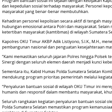
Program bantuan sosial ini sejalan dengan kebijakan Kapo
dan kepedulian sosial terhadap masyarakat. Personel ke
masyarakat yang benar-benar membutuhkan.
Kehadiran personel kepolisian secara aktif di tengah m
hubungan emosional antara Polri dan masyarakat. Selain
ketertiban masyarakat (kamtibmas) di wilayah Sumatera Se
Kapolres OKU Timur AKBP Adik Listiyono, S.I.K., M.H., 
pembangunan nasional dan penguatan kesejahteraan mas
“Kami memastikan seluruh jajaran Polres hingga Polsek 
Sinergi dengan seluruh elemen daerah menjadi kunci keberh
Sementara itu, Kabid Humas Polda Sumatera Selatan Komb
mendukung program prioritas pemerintah melalui kegiat
“Penyaluran bantuan sosial di wilayah OKU Timur ini mer
humanis dan responsif dalam membantu masyarakat, khus
Seluruh rangkaian kegiatan penyaluran bantuan sosial oleh
Polda Sumatera Selatan memastikan program kemanusiaan