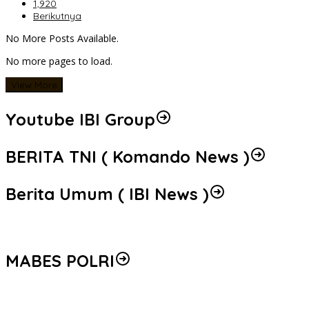
1,920
Berikutnya
No More Posts Available.
No more pages to load.
View More
Youtube IBI Group
BERITA TNI ( Komando News )
Berita Umum ( IBI News )
MABES POLRI
Peredaran 86,4 Kg Sabu dan 5.171 Butir Ekstasi Berhasil Diungka