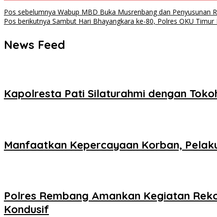
Navigasi
Pos sebelumnya
Wabup MBD Buka Musrenbang dan Penyusunan R
Pos berikutnya
Sambut Hari Bhayangkara ke-80, Polres OKU Timur P
pos
News Feed
Kapolresta Pati Silaturahmi dengan Tok
Manfaatkan Kepercayaan Korban, Pelaku
Polres Rembang Amankan Kegiatan Rekon
Kondusif