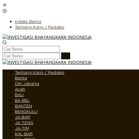
Lewati
ke
konten
Indeks Berita
Tentang Kami / Redaksi
Tentang Kami / Redaksi
Berita
DKI Jakarta
Aceh
BALI
BA-BEL
BANTEN
BENGKULU
JA-BAR
JA-TENG
JA-TIM
KAL-BAR