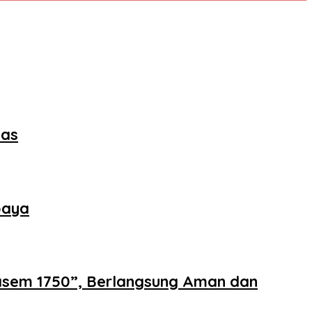
mas
baya
asem 1750”, Berlangsung Aman dan