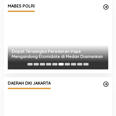
MABES POLRI
Empat Tersangka Peredaran Vape
K
Mengandung Etomidate di Medan Diamankan
P
K
DAERAH DKI JAKARTA