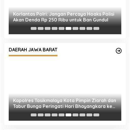
n
Korlantas Polri: Jangan Percaya Hoaks Polisi
W
Akan Denda Rp 250 Ribu untuk Ban Gundul
T
W
DAERAH JAWA BARAT
ah
Kapolres Tasikmalaya Kota Pimpin Ziarah dan
M
Tabur Bunga Peringati Hari Bhayangkara ke-
T
80
T