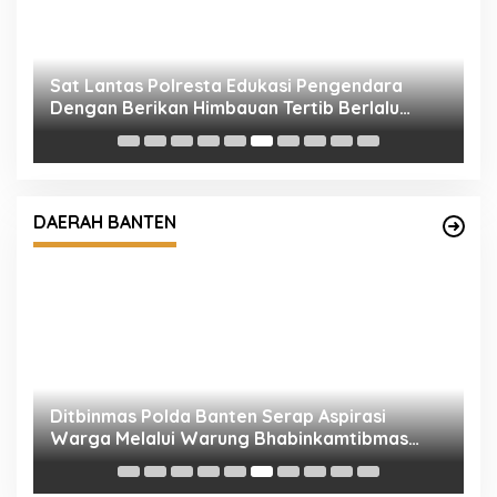
F
P
M
Ditbinmas Polda Banten Serap Aspirasi
1
Warga Melalui Warung Bhabinkamtibmas
DAERAH BANTEN
Keliling
P
K
B