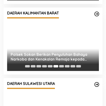
Polsek Sokan Berikan Penyuluhan Bahaya
Narkoba dan Kenakalan Remaja kepada
DAERAH KALIMANTAN BARAT
Siswa Baru SMKN 1 Sokan
C
S
P
Kapolres Kotamobagu Pastikan
Kesiapsiagaan Personel, Cek Langsung Pos
DAERAH SULAWESI UTARA
Penjagaan hingga Tinjau Primkopol