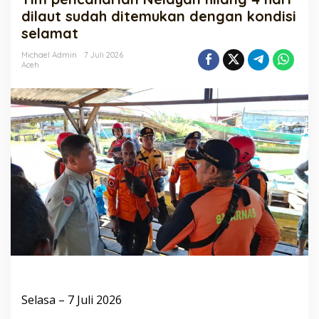
hilang
dilaut sudah ditemukan dengan kondisi
4
selamat
hari
dilaut
Michael Admin
7 Juli 2026
sudah
Aceh
ditemukan
dengan
kondisi
selamat
Selasa – 7 Juli 2026