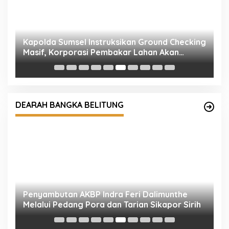
K
Di
K
Penyambutan AKBP Indra Feri Dalimunthe
Melalui Pedang Pora dan Tarian Sikapor Sirih
DEARAH BANGKA BELITUNG
K
H