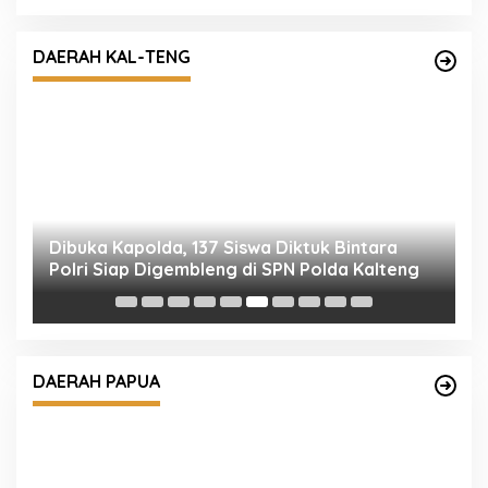
Dibuka Kapolda, 137 Siswa Diktuk Bintara
Polri Siap Digembleng di SPN Polda Kalteng
DAERAH KAL-TENG
S
K
R
Sat Lantas Polresta Edukasi Pengendara
Dengan Berikan Himbauan Tertib Berlalu
DAERAH PAPUA
Lintas.