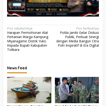
Navigasi
Pos sebelumnya
Pos berikutnya
Harapan Permohonan Alat
Polda Jambi Gelar Diskusi
pos
Pertanian Warga Kampung
Publik, Perkuat Sinergi
Miyanagame Distrik Yuko
dengan Media Bangun Citra
Kepada Bupati Kabupaten
Polri Inspiratif di Era Digital
Tolikara
News Feed