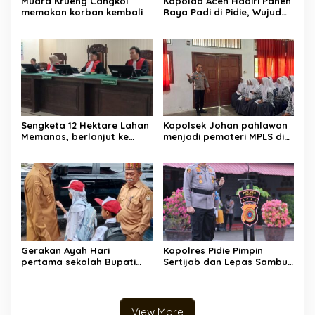
Muara Krueng Cangkoi
‎‎Kapolda Aceh Hadiri Panen
memakan korban kembali
Raya Padi di Pidie, Wujud
Sinergi TNI-Polri Dukung
Swasembada Pangan
Nasional
Sengketa 12 Hektare Lahan
Kapolsek Johan pahlawan
Memanas, berlanjut ke
menjadi pemateri MPLS di
Pengadilan Negeri
SMA Unggul Wira Bangsa
Hadirkan Empat Saksi
Gerakan Ayah Hari
‎Kapolres Pidie Pimpin
pertama sekolah Bupati
Sertijab dan Lepas Sambut
Aceh Barat mengantar
Pejabat Utama serta
anak yatim kesekolah
Kapolsek Jajaran‎
View More