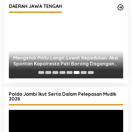
DAERAH JAWA TENGAH
ua
Mengetuk Pintu Langit Lewat Kepedulian: Aksi
K
la
Spontan Kapolresta Pati Borong Dagangan
P
Rakyat Kecil
Polda Jambi Ikut Serta Dalam Pelepasan Mudik
2026
Pemutar
Video