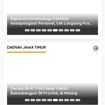
P
S
B
Densus 88 AT Polri Gelar Vaksin
Bakesbangpol 38 Provinsi, di Malang
DAERAH JAWA TIMUR
P
T