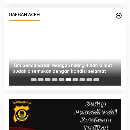
Tim pencaharian Nelayan hilang 4 hari dilaut
ah
sudah ditemukan dengan kondisi selamat
DAERAH ACEH
‎
S
Ja