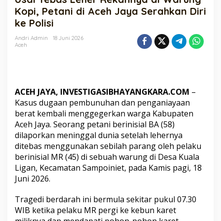
Rekannya
Kopi, Petani di Aceh Jaya Serahkan Diri
di
ke Polisi
Warung
Kopi,
Andri Admin
18 Juni 2026
Petani
Aceh
di
Aceh
Jaya
Serahkan
Diri
​ACEH JAYA, INVESTIGASIBHAYANGKARA.COM
–
ke
Kasus dugaan pembunuhan dan penganiayaan
Polisi
berat kembali menggegerkan warga Kabupaten
Aceh Jaya. Seorang petani berinisial BA (58)
dilaporkan meninggal dunia setelah lehernya
ditebas menggunakan sebilah parang oleh pelaku
berinisial MR (45) di sebuah warung di Desa Kuala
Ligan, Kecamatan Sampoiniet, pada Kamis pagi, 18
Juni 2026.
​Tragedi berdarah ini bermula sekitar pukul 07.30
WIB ketika pelaku MR pergi ke kebun karet