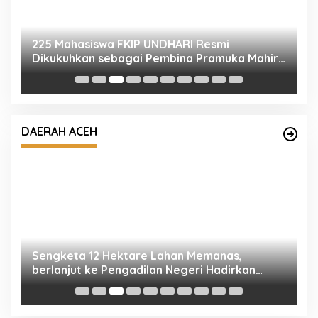
P
S
A
D
e,
Sengketa 12 Hektare Lahan Memanas,
a
berlanjut ke Pengadilan Negeri Hadirkan
DAERAH ACEH
Empat Saksi
K
M