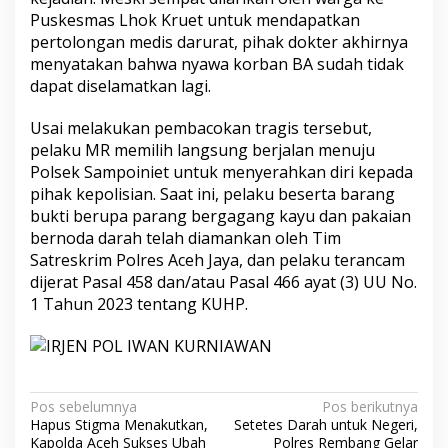
Puskesmas Lhok Kruet untuk mendapatkan
pertolongan medis darurat, pihak dokter akhirnya
menyatakan bahwa nyawa korban BA sudah tidak
dapat diselamatkan lagi.
​Usai melakukan pembacokan tragis tersebut,
pelaku MR memilih langsung berjalan menuju
Polsek Sampoiniet untuk menyerahkan diri kepada
pihak kepolisian. Saat ini, pelaku beserta barang
bukti berupa parang bergagang kayu dan pakaian
bernoda darah telah diamankan oleh Tim
Satreskrim Polres Aceh Jaya, dan pelaku terancam
dijerat Pasal 458 dan/atau Pasal 466 ayat (3) UU No.
1 Tahun 2023 tentang KUHP.
Navigasi
Pos sebelumnya
Pos berikutnya
Hapus Stigma Menakutkan,
Setetes Darah untuk Negeri,
pos
Kapolda Aceh Sukses Ubah
Polres Rembang Gelar