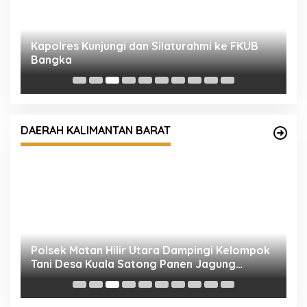
P
F
Polsek Matan Hilir Utara Dampingi Kelompok
Tani Desa Kuala Satong Panen Jagung
DAERAH KALIMANTAN BARAT
Hibrida Dukung Ketahanan Pangan
P
P
B
Perkuat Sinergitas Lintas Sektor, Kapolres