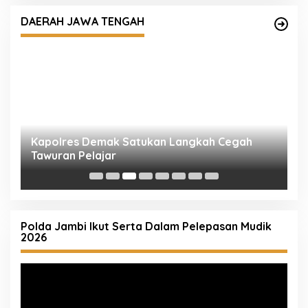
DAERAH JAWA TENGAH
Kapolres Demak Satukan Langkah Cegah
P
Tawuran Pelajar
M
Polda Jambi Ikut Serta Dalam Pelepasan Mudik
2026
Pemutar
Video