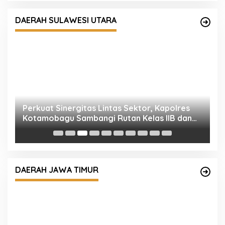
Kotamobagu Sambangi Rutan Kelas IIB dan
DAERAH SULAWESI UTARA
Balai Taman Nasional Bogani Nani Wartabone
P
K
I
Bangun Sinergi dengan Ulama, Kapolri
Kunjungi Ponpes Bahrul Ulum Jombang
DAERAH JAWA TIMUR