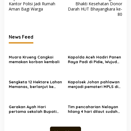
Kantor Polisi Jadi Rumah
Bhakti Kesehatan Donor
Aman Bagi Warga
Darah HUT Bhayangkara ke-
80
News Feed
Muara Krueng Cangkoi
‎‎Kapolda Aceh Hadiri Panen
memakan korban kembali
Raya Padi di Pidie, Wujud
Sinergi TNI-Polri Dukung
Swasembada Pangan
Nasional
Sengketa 12 Hektare Lahan
Kapolsek Johan pahlawan
Memanas, berlanjut ke
menjadi pemateri MPLS di
Pengadilan Negeri
SMA Unggul Wira Bangsa
Hadirkan Empat Saksi
Gerakan Ayah Hari
Tim pencaharian Nelayan
pertama sekolah Bupati
hilang 4 hari dilaut sudah
Aceh Barat mengantar
ditemukan dengan kondisi
anak yatim kesekolah
selamat