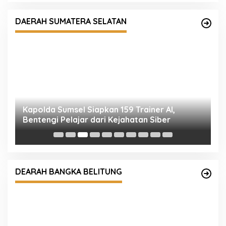
Bentengi Pelajar dari Kejahatan Siber
DAERAH SUMATERA SELATAN
P
D
T
Kapolres Kunjungi dan Silaturahmi ke FKUB
Bangka
DEARAH BANGKA BELITUNG