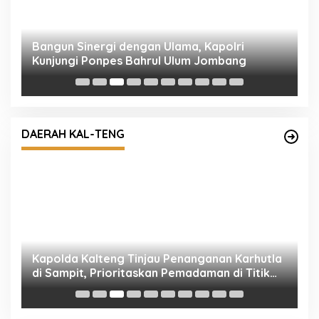
R
M
Kapolda Kalteng Tinjau Penanganan Karhutla
di Sampit, Prioritaskan Pemadaman di Titik
DAERAH KAL-TENG
Terbakar
K
D
Polresta Ungkap Kasus Penganiayaan yang