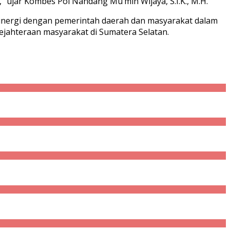
 ujar Kombes Pol Nandang Mu’min Wijaya, S.I.K., M.H.
inergi dengan pemerintah daerah dan masyarakat dalam
jahteraan masyarakat di Sumatera Selatan.