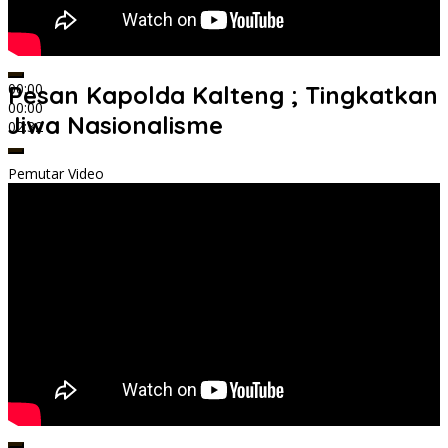
00:00
Pesan Kapolda Kalteng ; Tingkatkan
00:00
Jiwa Nasionalisme
02:32
Pemutar Video