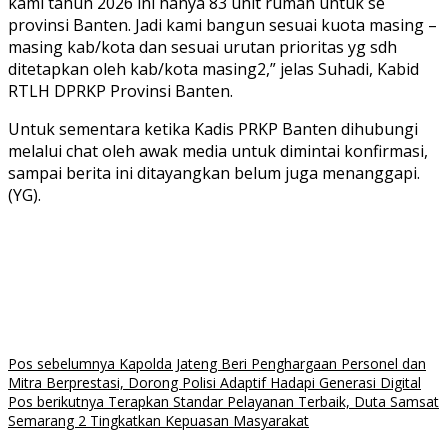
kami tahun 2026 ini hanya 83 unit rumah untuk se
provinsi Banten. Jadi kami bangun sesuai kuota masing –
masing kab/kota dan sesuai urutan prioritas yg sdh
ditetapkan oleh kab/kota masing2,” jelas Suhadi, Kabid
RTLH DPRKP Provinsi Banten.
Untuk sementara ketika Kadis PRKP Banten dihubungi
melalui chat oleh awak media untuk dimintai konfirmasi,
sampai berita ini ditayangkan belum juga menanggapi.
(YG).
Navigasi
Pos sebelumnya
Kapolda Jateng Beri Penghargaan Personel dan
Mitra Berprestasi, Dorong Polisi Adaptif Hadapi Generasi Digital
pos
Pos berikutnya
Terapkan Standar Pelayanan Terbaik, Duta Samsat
Semarang 2 Tingkatkan Kepuasan Masyarakat