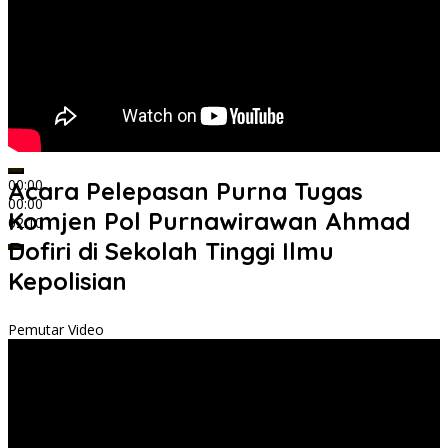
00:00
Acara Pelepasan Purna Tugas
00:00
Komjen Pol Purnawirawan Ahmad
02:10
Dofiri di Sekolah Tinggi Ilmu
Kepolisian
Pemutar Video