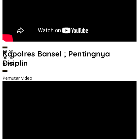
00:00
Kapolres Bansel ; Pentingnya
00:00
Disiplin
04:30
Pemutar Video