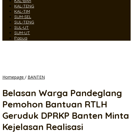
KAL-BAR
KAL-TENG
KAL-TIM
SUM-SEL
SUL-TENG
SUL-UT
SUM-UT
Papua
Belasan
Homepage
/
BANTEN
Warga
Pandeglang
Belasan Warga Pandeglang
Pemohon
Bantuan
Pemohon Bantuan RTLH
RTLH
Geruduk
Geruduk DPRKP Banten Minta
DPRKP
Banten
Kejelasan Realisasi
Minta