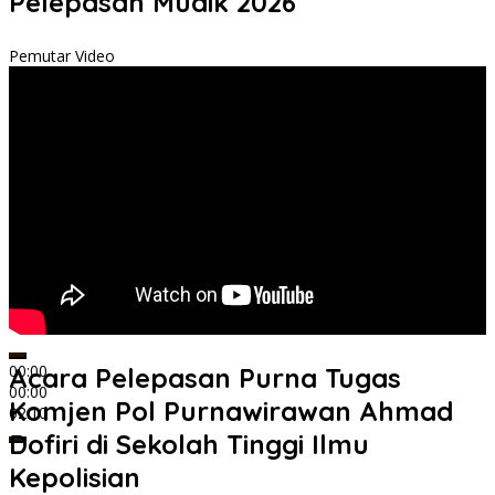
Pelepasan Mudik 2026
Pemutar Video
00:00
Acara Pelepasan Purna Tugas
00:00
Komjen Pol Purnawirawan Ahmad
02:10
Dofiri di Sekolah Tinggi Ilmu
Kepolisian