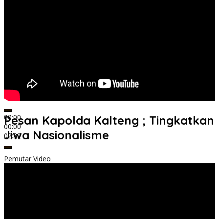
00:00
Pesan Kapolda Kalteng ; Tingkatkan
00:00
Jiwa Nasionalisme
02:32
Pemutar Video