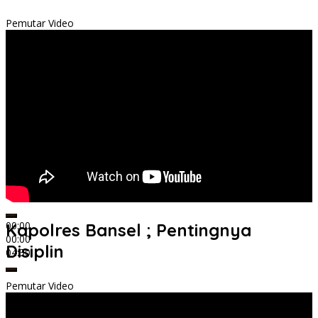
Pemutar Video
00:00
Kapolres Bansel ; Pentingnya
00:00
Disiplin
04:30
Pemutar Video