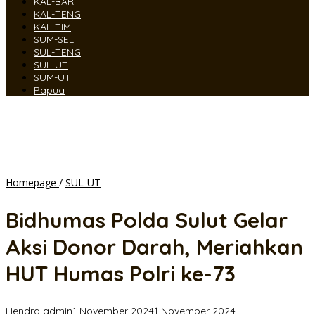
KAL-BAR
KAL-TENG
KAL-TIM
SUM-SEL
SUL-TENG
SUL-UT
SUM-UT
Papua
Bidhumas
Homepage
/
SUL-UT
Polda
Sulut
Bidhumas Polda Sulut Gelar
Gelar
Aksi
Aksi Donor Darah, Meriahkan
Donor
Darah,
HUT Humas Polri ke-73
Meriahkan
HUT
Humas
Hendra admin
1 November 2024
1 November 2024