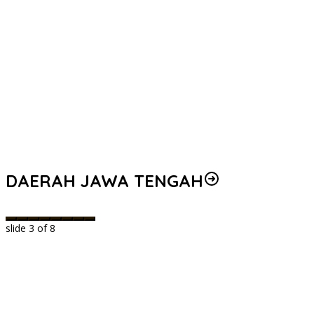
DAERAH JAWA TENGAH
slide
3
of 8