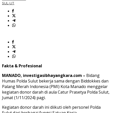
Polri
SUL-UT
ke-
73
Fakta & Profesional
MANADO, investigasibhayangkara.com –
Bidang
Humas Polda Sulut bekerja sama dengan Biddokkes dan
Palang Merah Indonesia (PMI) Kota Manado menggelar
kegiatan donor darah di aula Catur Prasetya Polda Sulut,
Jumat (1/11/2024) pagi.
Kegiatan donor darah ini diikuti oleh personel Polda
Sulut dari berbagai fungsi Satuan Kerja.