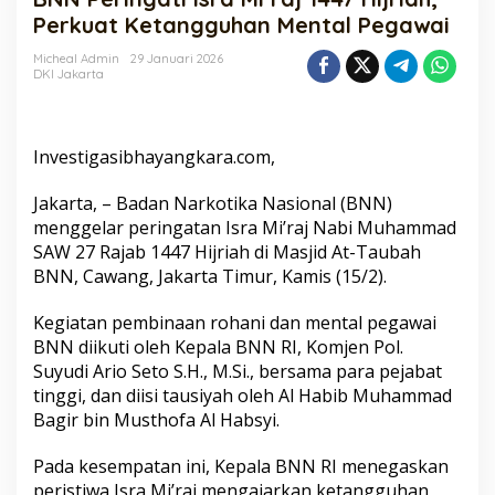
Mi'raj
Perkuat Ketangguhan Mental Pegawai
1447
Hijriah,
Micheal Admin
29 Januari 2026
DKI Jakarta
Perkuat
Ketangguhan
Mental
Pegawai
Investigasibhayangkara.com,
Jakarta, – Badan Narkotika Nasional (BNN)
menggelar peringatan Isra Mi’raj Nabi Muhammad
SAW 27 Rajab 1447 Hijriah di Masjid At-Taubah
BNN, Cawang, Jakarta Timur, Kamis (15/2).
Kegiatan pembinaan rohani dan mental pegawai
BNN diikuti oleh Kepala BNN RI, Komjen Pol.
Suyudi Ario Seto S.H., M.Si., bersama para pejabat
tinggi, dan diisi tausiyah oleh Al Habib Muhammad
Bagir bin Musthofa Al Habsyi.
Pada kesempatan ini, Kepala BNN RI menegaskan
peristiwa Isra Mi’raj mengajarkan ketangguhan