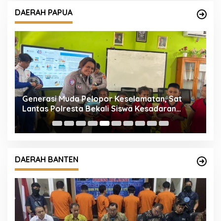
DAERAH PAPUA
Generasi Muda Pelopor Keselamatan, Sat
S
Lantas Polresta Bekali Siswa Kesadaran
D
Berlalu Lintas
Li
DAERAH BANTEN