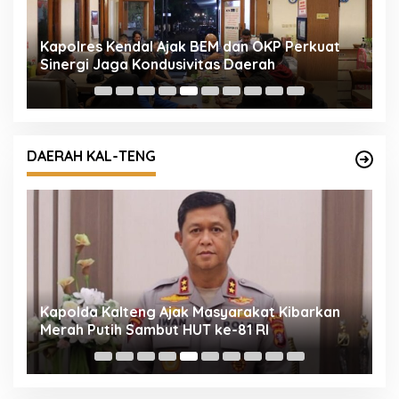
Kapolres Kendal Ajak BEM dan OKP Perkuat
D
h
Sinergi Jaga Kondusivitas Daerah
B
DAERAH KAL-TENG
i
Kapolda Kalteng Ajak Masyarakat Kibarkan
P
Merah Putih Sambut HUT ke-81 RI
M