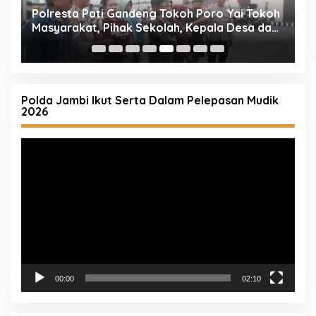
oh
Polresta Pati Beri Bantuan Air Bersih kepada
T
n
Masyarakat yang Terdampak Kekeringan
S
d
Polda Jambi Ikut Serta Dalam Pelepasan Mudik
2026
Pemutar
Video
00:00
02:10