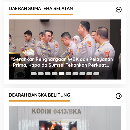
DAERAH SUMATERA SELATAN
n
Kapolda Sumsel Instruksikan Ground Checking
K
Masif, Korporasi Pembakar Lahan Akan
Di
Ditindak Tegas
K
DEARAH BANGKA BELITUNG