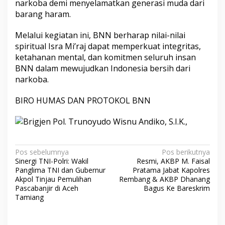
narkoba demi menyelamatkan generasi muda dari
barang haram.
Melalui kegiatan ini, BNN berharap nilai-nilai
spiritual Isra Mi’raj dapat memperkuat integritas,
ketahanan mental, dan komitmen seluruh insan
BNN dalam mewujudkan Indonesia bersih dari
narkoba.
BIRO HUMAS DAN PROTOKOL BNN
Navigasi
Pos sebelumnya
Pos berikutnya
Sinergi TNI-Polri: Wakil
Resmi, AKBP M. Faisal
pos
Panglima TNI dan Gubernur
Pratama Jabat Kapolres
Akpol Tinjau Pemulihan
Rembang & AKBP Dhanang
Pascabanjir di Aceh
Bagus Ke Bareskrim
Tamiang