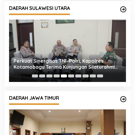
DAERAH SULAWESI UTARA
Perkuat Sinergitas TNI–Polri, Kapolres
K
r
Kotamobagu Terima Kunjungan Silaturahmi
K
Dandim 1303/Bolmong
P
DAERAH JAWA TIMUR