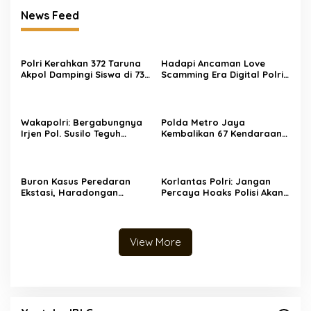
News Feed
Polri Kerahkan 372 Taruna
Hadapi Ancaman Love
Akpol Dampingi Siswa di 73
Scamming Era Digital Polri
Sekolah Rakyat Bersama
Gelar Dialog Penguatan
Taruna Akademi TNI
Internal
Wakapolri: Bergabungnya
Polda Metro Jaya
Irjen Pol. Susilo Teguh
Kembalikan 67 Kendaraan
Raharjo ke UBISA Perkuat
kepada Pemilik yang Sah
Jejaring Nasional Pusat
Studi Kepolisian
Buron Kasus Peredaran
Korlantas Polri: Jangan
Ekstasi, Haradongan
Percaya Hoaks Polisi Akan
Simanjuntak Berhasil
Denda Rp 250 Ribu untuk
Ditangkap di Riau
Ban Gundul
View More