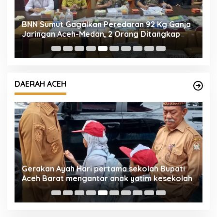
en
BNN Sumut Gagalkan Peredaran 92 Kg Ganja
P
Jaringan Aceh-Medan, 2 Orang Ditangkap
B
di
K
DAERAH ACEH
Gerakan Ayah Hari pertama sekolah Bupati
T
Aceh Barat mengantar anak yatim kesekolah
s