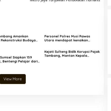
Rembang Amankan
Personel Polres Musi Rawas
 Rekonstruksi Budaya
Utara mendapat kenaikan
Setia Perang Lasem
pangkat pengabdian, yakni
erlangsung Aman dan
Kabag Perencanaan yang kini
Kejati Sulteng Bidik Korupsi Pajak
berpangkat Kompol, naik
Tambang, Mantan Kepala
setingkat dari AKBP.
Sumsel Siapkan 159
Bapenda Donggala Resmi
I, Bentengi Pelajar dari
Tersangka
n Siber
View More