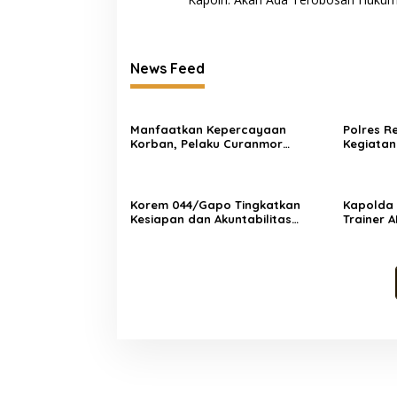
News Feed
Manfaatkan Kepercayaan
Polres 
Korban, Pelaku Curanmor
Kegiatan
Juwana Dibekuk Polisi di
“Sumpah 
Surabaya
1750”, B
Kondusif
Korem 044/Gapo Tingkatkan
Kapolda 
Kesiapan dan Akuntabilitas
Trainer A
Jelang Audit Itjen TNI
Kejahata