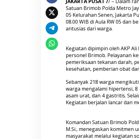
Aceh hingga Mabe
JAKARTA PUSAT /
/ – Dalam ra
Satuan Brimob Polda Metro Jay
05 Kelurahan Senen, Jakarta Pu
08.00 WIB di Aula RW 05 dan b
antusias dari warga.
Kegiatan dipimpin oleh AKP Ali
Hadapi Ancaman Love Scamming
Wakapolri: Berga
personel Brimob. Pelayanan ke
Era Digital Polri Gelar Dialog
Pol. Susilo Teguh
pemeriksaan tekanan darah, pe
Penguatan Internal
Perkuat Jejaring 
kesehatan, pemberian obat dan
Studi Kepolisian
Sebanyak 218 warga mengikuti k
warga mengalami hipertensi, 8 d
asam urat, dan 4 gastritis. Sel
Kegiatan berjalan lancar dan 
Komandan Satuan Brimob Polda 
M.Si., menegaskan komitmen u
Satreskim Polres Tasikmalaya
Satreskrim Polre
masyarakat melalui kegiatan 
Kota Ungkap Kasus Curanmor,
Kota Amankan 3 P