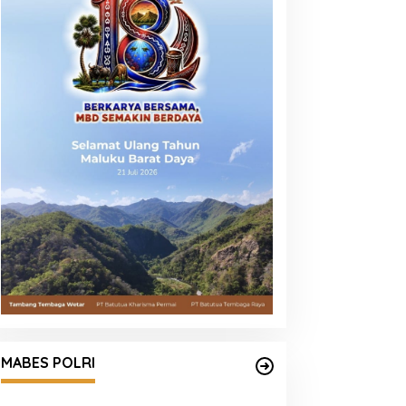
Satgas Haji dan Umrah Polri
Tetapkan 32 Tersangka, Kerugian
MABES POLRI
Korban Capai Rp116,7 Miliar