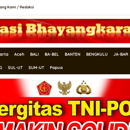
ang Kami / Redaksi
arta
Aceh
BALI
BA-BEL
BANTEN
BENGKULU
JA-BAR
G
SUL-UT
SUM-UT
Papua