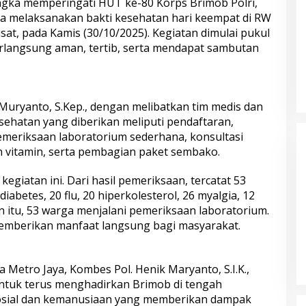
s Polri
ngka memperingati HUT ke-80 Korps Brimob Polri,
a melaksanakan bakti kesehatan hari keempat di RW
sat, pada Kamis (30/10/2025). Kegiatan dimulai pukul
erlangsung aman, tertib, serta mendapat sambutan
 Muryanto, S.Kep., dengan melibatkan tim medis dan
bungnya Irjen
Polda Metro Jaya Kembalikan 67
sehatan yang diberikan meliputi pendaftaran,
 Raharjo ke UBISA
Kendaraan kepada Pemilik yang
meriksaan laboratorium sederhana, konsultasi
Nasional Pusat
Sah
 vitamin, serta pembagian paket sembako.
egiatan ini. Dari hasil pemeriksaan, tercatat 53
iabetes, 20 flu, 20 hiperkolesterol, 26 myalgia, 12
ain itu, 53 warga menjalani pemeriksaan laboratorium.
memberikan manfaat langsung bagi masyarakat.
Metro Jaya, Kombes Pol. Henik Maryanto, S.I.K.,
ntuk terus menghadirkan Brimob di tengah
s Tasikmalaya
Sambut Hari Bhayangkara ke-80,
sosial dan kemanusiaan yang memberikan dampak
elaku Kasus
Puslitbang Polri Salurkan 1.000