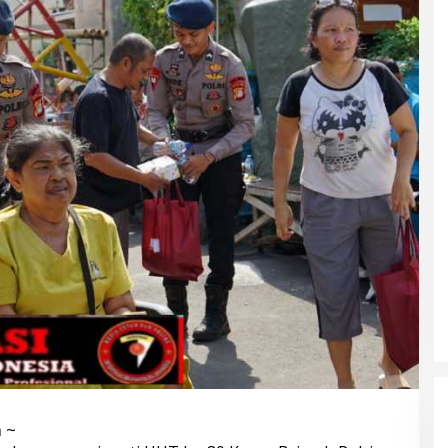
 Pol. Drs. Ahmad
Polri Gandeng UPH dan Komdigi
.H., Perwira
Edukasi Mahasiswa Cegah Judi
laman dengan
Online Lewat Program Polri Goes
gabdian dari
to Campus
m
~