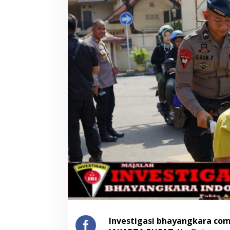
Seleksi Taruna Akpol Masuk Tahap
Mengenal Brigjen
Akhir, Wakapolri Pimpin
Musthofa Kamal, S
Pemeriksaan Penampilan 404
Humas Berpenga
Catar
Rekam Jejak Pen
Investigasi bhayangkara co