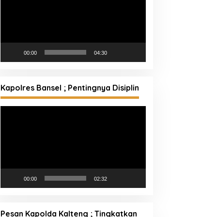
00:00
04:30
Kapolres Bansel ; Pentingnya Disiplin
Pemutar
Video
00:00
02:32
Pesan Kapolda Kalteng ; Tingkatkan