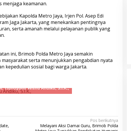
as menjaga keamanan.
 Propinsi
Paket Sembako Door to Door di
Bogor
ijakan Kapolda Metro Jaya, Irjen Pol. Asep Edi
program Jaga Jakarta, yang menekankan pentingnya
uran, serta amanah melalui pelayanan publik yang
n.
tan ini, Brimob Polda Metro Jaya semakin
masyarakat serta menunjukkan pengabdian nyata
i Bantuan Air
Polresta Pati Gandeng Tokoh
n kepedulian sosial bagi warga Jakarta.
asyarakat yang
Poro Yai Tokoh Masyarakat, Pihak
ingan
Sekolah, Kepala Desa dan Orang
Tua Selesaikan Kasus Tawuran di
ol. Trunoyudo Wisnu Andiko, S.I.K.,
Sukolilo
Pos berikutnya
date,
Melayani Aksi Damai Guru, Brimob Polda
m
Metro Jaya Tunjukkan Pendekatan Humanis