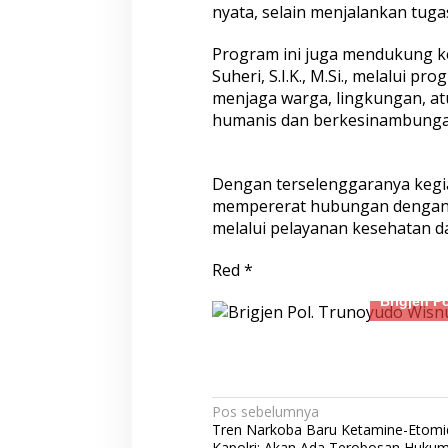
nyata, selain menjalankan tug
Satu Pelaku Residivis Diamankan
Ganjal ATM Lintas
Program ini juga mendukung keb
Suheri, S.I.K., M.Si., melalui 
menjaga warga, lingkungan, at
humanis dan berkesinambunga
Dengan terselenggaranya kegia
mempererat hubungan dengan 
Kapolres Demak Satukan Langkah
Polresta Pati Ber
melalui pelayanan kesehatan da
Cegah Tawuran Pelajar
Bersih kepada M
Terdampak Keker
Red *
Brigjen P
Navigasi
Pos sebelumnya
Tren Narkoba Baru Ketamine-Etomi
pos
Kapolri: Akan Ada Terobosan Huku