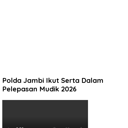
Polresta Pati Bekali 101 Siswa SMK Negeri 2 Rembang Sebelum
PKL Delapan Bulan di Kapal Perikanan
Kapolres Kendal dan Kejari Sepakat Tingkatkan Sinergi
Penegakan Hukum
Massa Gelar Aksi Damai di DPRD Kudus, Kapolres Apresiasi
Penyampaian Aspirasi yang Tertib
Bukan Sekadar Mengurus STNK, Rasakan Pelayanan Humanis
yang Membuat Wajib Pajak Lebih Nyaman di Samsat Semarang
2
Polda Jambi Ikut Serta Dalam
Pelepasan Mudik 2026