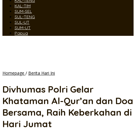
KAL-TENG
KAL-TIM
SUM-SEL
SUL-TENG
SUL-UT
SUM-UT
Papua
Divhumas
Homepage
/
Berita Hari Ini
Polri
Gelar
Divhumas Polri Gelar
Khataman
Al-
Khataman Al-Qur’an dan Doa
Qur’an
dan
Bersama, Raih Keberkahan di
Doa
Bersama,
Hari Jumat
Raih
Keberkahan