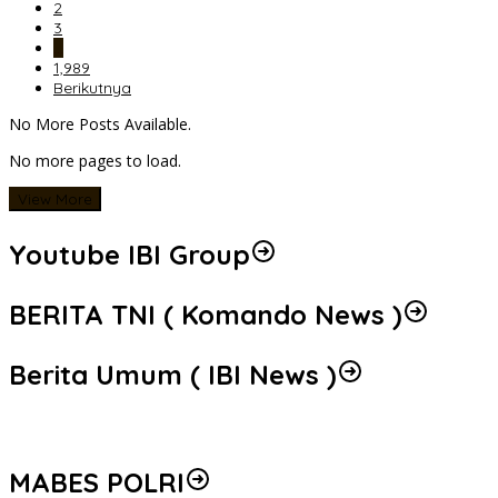
2
3
…
1,989
Berikutnya
No More Posts Available.
No more pages to load.
View More
Youtube IBI Group
BERITA TNI ( Komando News )
Berita Umum ( IBI News )
MABES POLRI