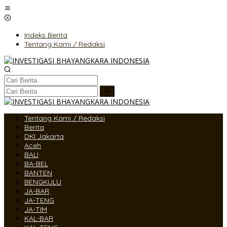
Lewati
ke
konten
Indeks Berita
Tentang Kami / Redaksi
Tentang Kami / Redaksi
Berita
DKI Jakarta
Aceh
BALI
BA-BEL
BANTEN
BENGKULU
JA-BAR
JA-TENG
JA-TIM
KAL-BAR