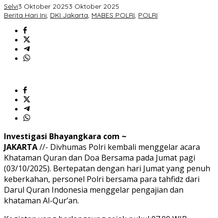
di
Selvi
3 Oktober 2025
3 Oktober 2025
Hari
Berita Hari Ini
,
DKI Jakarta
,
MABES POLRI
,
POLRI
Jumat
Investigasi Bhayangkara com ~
JAKARTA
//- Divhumas Polri kembali menggelar acara
Khataman Quran dan Doa Bersama pada Jumat pagi
(03/10/2025). Bertepatan dengan hari Jumat yang penuh
keberkahan, personel Polri bersama para tahfidz dari
Darul Quran Indonesia menggelar pengajian dan
khataman Al-Qur’an.