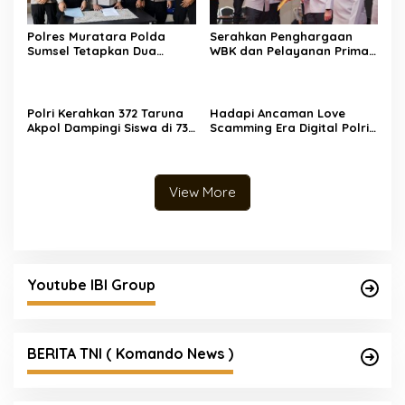
Polres Muratara Polda
Serahkan Penghargaan
Sumsel Tetapkan Dua
WBK dan Pelayanan Prima,
Direktur Korporasi sebagai
Kapolda Sumsel Tekankan
Tersangka Tragedi Maut
Perkuat Pelayanan Publik
Bus ALS
Polri Kerahkan 372 Taruna
Hadapi Ancaman Love
Akpol Dampingi Siswa di 73
Scamming Era Digital Polri
Sekolah Rakyat Bersama
Gelar Dialog Penguatan
Taruna Akademi TNI
Internal
View More
Youtube IBI Group
BERITA TNI ( Komando News )