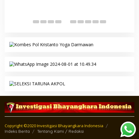
aran 92 Kg Ganja
rang Ditangkap
DAERAH BANTEN
Polda Banten Ajak Masyarakat Kib
Bendera Merah Putih, Semarakkan
Kemerdekaan Republik Indonesia
 sekolah Bupati
k yatim kesekolah
DAERAH ACEH