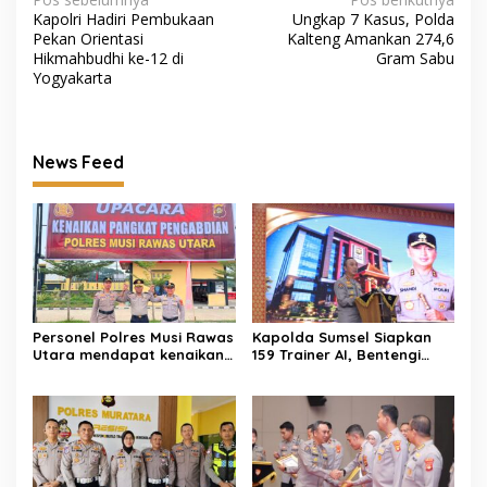
Navigasi
Kapolri Hadiri Pembukaan
Ungkap 7 Kasus, Polda
pos
Pekan Orientasi
Kalteng Amankan 274,6
Hikmahbudhi ke-12 di
Gram Sabu
Yogyakarta
News Feed
Personel Polres Musi Rawas
Kapolda Sumsel Siapkan
Utara mendapat kenaikan
159 Trainer AI, Bentengi
pangkat pengabdian, yakni
Pelajar dari Kejahatan
Kabag Perencanaan yang
Siber
kini berpangkat Kompol,
naik setingkat dari AKBP.