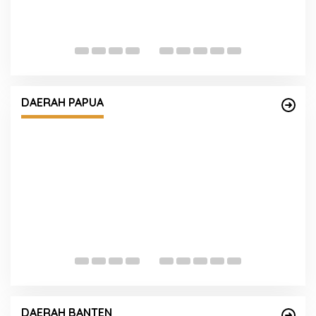
uat
DAERAH JAWA TIMUR
Densus 88 AT Polri Gelar Vaksin
Bakesbangpol 38 Provinsi, di Malang
kan
DAERAH KAL-TENG