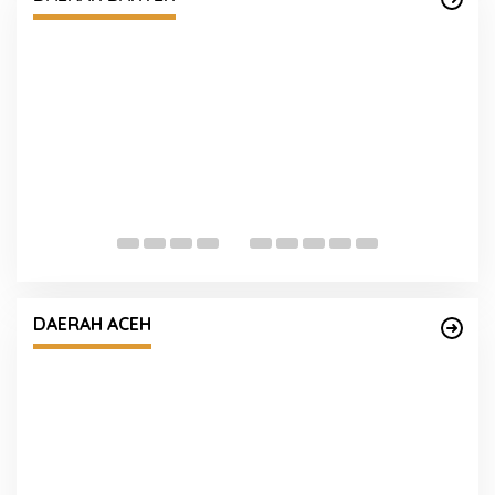
Polda Kalteng Ajak Masyarakat Doa Bersama
Memohon Turunnya Hujan
at
DAERAH PAPUA
Sat Lantas Polresta Edukasi Pengendara
Dengan Berikan Himbauan Tertib Berlalu
Lintas.