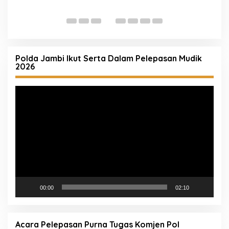
T
Polda Jambi Ikut Serta Dalam Pelepasan Mudik
2026
Pemutar
Video
00:00
02:10
Acara Pelepasan Purna Tugas Komjen Pol