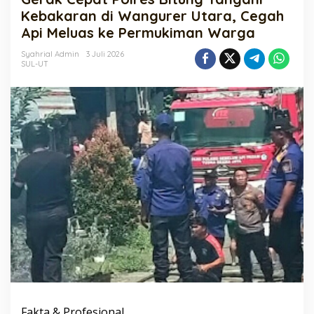
Bitung
Kebakaran di Wangurer Utara, Cegah
Tangani
Api Meluas ke Permukiman Warga
Kebakaran
di
Syahrial Admin
3 Juli 2026
Wangurer
SUL-UT
Utara,
Cegah
Api
Meluas
ke
Permukiman
Warga
Fakta & Profesional