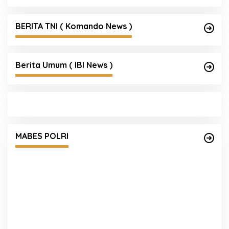
BERITA TNI ( Komando News )
Berita Umum ( IBI News )
Polri Gandeng UPH dan Komdigi Edukasi
Mahasiswa Cegah Judi Online Lewat Program
MABES POLRI
Polri Goes to Campus
S