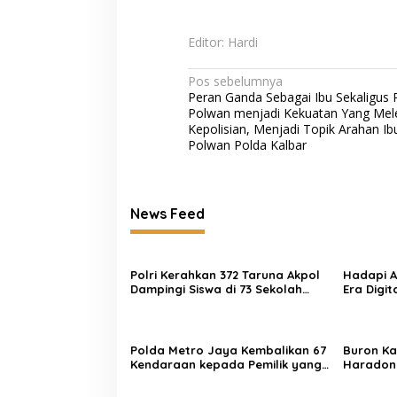
Editor: Hardi
Navigasi
Pos sebelumnya
Peran Ganda Sebagai Ibu Sekaligus 
pos
Polwan menjadi Kekuatan Yang Mel
Kepolisian, Menjadi Topik Arahan Ib
Polwan Polda Kalbar
News Feed
Polri Kerahkan 372 Taruna Akpol
Hadapi 
Dampingi Siswa di 73 Sekolah
Era Digit
Rakyat Bersama Taruna Akademi
Penguata
TNI
Polda Metro Jaya Kembalikan 67
Buron Ka
Kendaraan kepada Pemilik yang
Haradon
Sah
Berhasil 