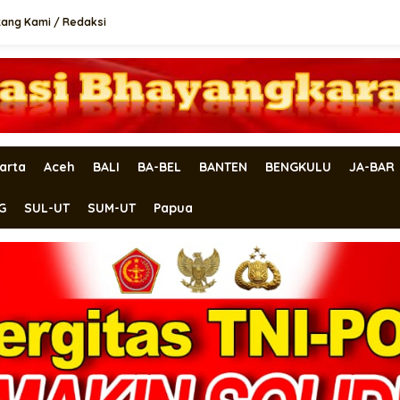
tang Kami / Redaksi
arta
Aceh
BALI
BA-BEL
BANTEN
BENGKULU
JA-BAR
G
SUL-UT
SUM-UT
Papua