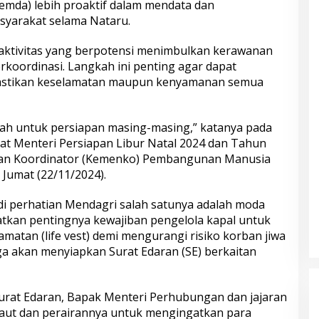
mda) lebih proaktif dalam mendata dan
syarakat selama Nataru.
aktivitas yang berpotensi menimbulkan kerawanan
erkoordinasi. Langkah ini penting agar dapat
astikan keselamatan maupun kenyamanan semua
rah untuk persiapan masing-masing,” katanya pada
kat Menteri Persiapan Libur Natal 2024 dan Tahun
rian Koordinator (Kemenko) Pembangunan Manusia
Jumat (22/11/2024).
i perhatian Mendagri salah satunya adalah moda
gatkan pentingnya kewajiban pengelola kapal untuk
atan (life vest) demi mengurangi risiko korban jiwa
ga akan menyiapkan Surat Edaran (SE) berkaitan
urat Edaran, Bapak Menteri Perhubungan dan jajaran
 laut dan perairannya untuk mengingatkan para