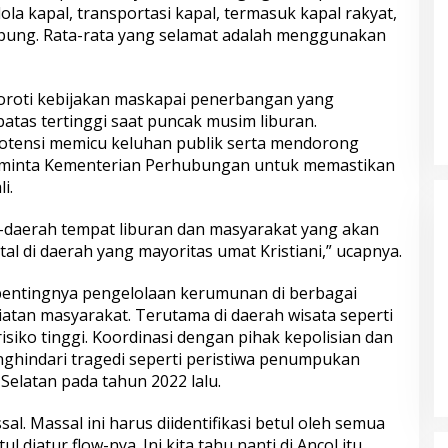
la kapal, transportasi kapal, termasuk kapal rakyat,
ampung. Rata-rata yang selamat adalah menggunakan
H dan Komdigi
Satgas Haji dan Umrah Polri
yoroti kebijakan maskapai penerbangan yang
a Cegah Judi
Tetapkan 32 Tersangka, Kerugian
atas tertinggi saat puncak musim liburan.
gram Polri Goes
Korban Capai Rp116,7 Miliar
potensi memicu keluhan publik serta mendorong
 meminta Kementerian Perhubungan untuk memastikan
i.
-daerah tempat liburan dan masyarakat yang akan
l di daerah yang mayoritas umat Kristiani,” ucapnya.
entingnya pengelolaan kerumunan di berbagai
atan masyarakat. Terutama di daerah wisata seperti
a Kembalikan 67
Buron Kasus Peredaran Ekstasi,
isiko tinggi. Koordinasi dengan pihak kepolisian dan
a Pemilik yang
Haradongan Simanjuntak Berhasil
nghindari tragedi seperti peristiwa penumpukan
Ditangkap di Riau
Selatan pada tahun 2022 lalu.
l. Massal ini harus diidentifikasi betul oleh semua
 diatur flow-nya. Ini kita tahu nanti di Ancol itu