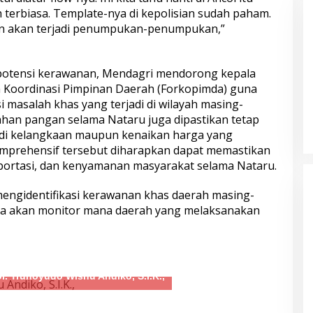
h terbiasa. Template-nya di kepolisian sudah paham.
in akan terjadi penumpukan-penumpukan,”
potensi kerawanan, Mendagri mendorong kepala
 Koordinasi Pimpinan Daerah (Forkopimda) guna
yangkara ke-80,
Sambut Hari Bhayangkara ke-80,
i masalah khas yang terjadi di wilayah masing-
Salurkan 1.000
Polri Bedah 80 Rumah Layak Huni,
bahan pangan selama Nataru juga dipastikan tetap
oor to Door di
Bapak Usin (85) Kini Miliki Rumah
rjadi kelangkaan maupun kenaikan harga yang
Baru Berpanel Surya
omprehensif tersebut diharapkan dapat memastikan
portasi, dan kenyamanan masyarakat selama Nataru.
engidentifikasi kerawanan khas daerah masing-
kita akan monitor mana daerah yang melaksanakan
, Polisi Ringkus
Sinergi untuk Indonesia Sehat,
ol. Trunoyudo Wisnu Andiko, S.I.K.,
Motor Hasil
Biddokkes Polda Jateng
er 110
Gencarkan Deteksi Dini TB Paru
Melalui Bakti Indonesia IV