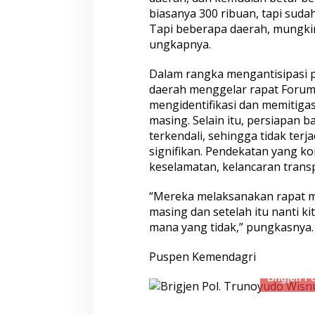
biasanya 300 ribuan, tapi suda
Tapi beberapa daerah, mungk
ungkapnya.
Dalam rangka mengantisipasi 
daerah menggelar rapat Forum
Satreskrim Polres Tasikmalaya
Sambut Hari Bha
mengidentifikasi dan memitigas
Kota Amankan 3 Pelaku Kasus
Puslitbang Polri 
masing. Selain itu, persiapan 
Ganjal ATM Lintas Propinsi
Paket Sembako D
terkendali, sehingga tidak te
Bogor
signifikan. Pendekatan yang k
keselamatan, kelancaran trans
“Mereka melaksanakan rapat m
masing dan setelah itu nanti 
mana yang tidak,” pungkasnya.
Puspen Kemendagri
Mengetuk Pintu Langit Lewat
Kurang dari 5 Jam
Brigjen P
Kepedulian: Aksi Spontan
Terduga Pencuri 
Kapolresta Pati Borong
Laporan Call Cent
Dagangan Rakyat Kecil