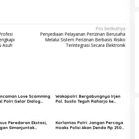
Pos berikutnya
Profesi
Penyediaan Pelayanan Perizinan Berusaha
engkapi
Melalui Sistem Perizinan Berbasis Risiko
u Asuh
Terintegrasi Secara Elektronik
Ancaman Love Scamming
Wakapolri: Bergabungnya Irjen
al Polri Gelar Dialog
Pol. Susilo Teguh Raharjo ke
n Internal
UBISA Perkuat Jejaring Nasional
Pusat Studi Kepolisian
sus Peredaran Ekstasi,
Korlantas Polri: Jangan Percaya
gan Simanjuntak
Hoaks Polisi Akan Denda Rp 250
Ditangkap di Riau
Ribu untuk Ban Gundul