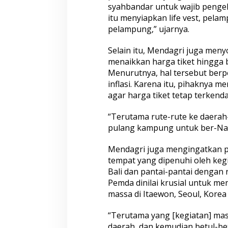
syahbandar untuk wajib pengelo
itu menyiapkan life vest, pel
pelampung,” ujarnya.
Mengenal Brigjen Pol. Drs. Ahmad
Polri Gandeng UP
Selain itu, Mendagri juga men
Musthofa Kamal, S.H., Perwira
Edukasi Mahasisw
menaikkan harga tiket hingga b
Humas Berpengalaman dengan
Online Lewat Pro
Rekam Jejak Pengabdian dari
to Campus
Menurutnya, hal tersebut ber
Aceh hingga Mabes Polri
inflasi. Karena itu, pihaknya
agar harga tiket tetap terkendal
“Terutama rute-rute ke daerah
pulang kampung untuk ber-Nata
Mendagri juga mengingatkan p
tempat yang dipenuhi oleh kegi
Wakapolri: Bergabungnya Irjen
Polda Metro Jay
Bali dan pantai-pantai dengan r
Pol. Susilo Teguh Raharjo ke UBISA
Kendaraan kepad
Pemda dinilai krusial untuk me
Perkuat Jejaring Nasional Pusat
Sah
massa di Itaewon, Seoul, Korea 
Studi Kepolisian
“Terutama yang [kegiatan] massa
daerah, dan kemudian betul-betul