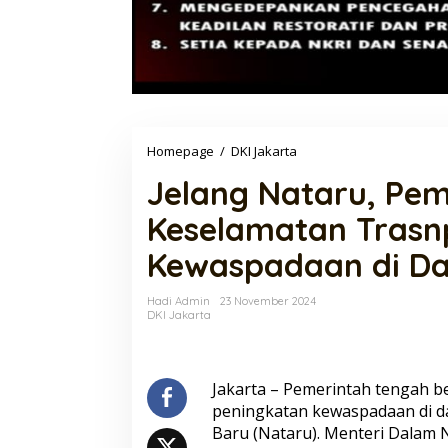
Jelang
Homepage
/
DKI Jakarta
Nataru,
Jelang Nataru, Pem
Pemerintah
Fokus
Keselamatan Trasn
Pada
Keselamatan
Kewaspadaan di D
Trasnportasi
dan
Peningkatan
Hadi Admin
23 November 2024
Kewaspadaan
DKI Jakarta
di
Daerah
Rawan
Jakarta – Pemerintah tengah b
peningkatan kewaspadaan di d
Baru (Nataru). Menteri Dalam