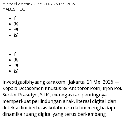
Era
Michael admin
23 Mei 2026
23 Mei 2026
Digital
MABES POLRI
Investigasibhyaangkara.com , Jakarta, 21 Mei 2026 —
Kepala Detasemen Khusus 88 Antiteror Polri, Irjen Pol.
Sentot Prasetyo, S.I.K., menegaskan pentingnya
memperkuat perlindungan anak, literasi digital, dan
deteksi dini berbasis kolaborasi dalam menghadapi
dinamika ruang digital yang terus berkembang.