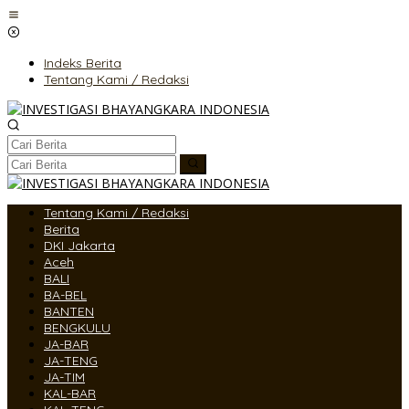
Lewati
ke
konten
Indeks Berita
Tentang Kami / Redaksi
Tentang Kami / Redaksi
Berita
DKI Jakarta
Aceh
BALI
BA-BEL
BANTEN
BENGKULU
JA-BAR
JA-TENG
JA-TIM
KAL-BAR