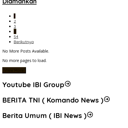
Diamankan
1
2
3
…
54
Berikutnya
No More Posts Available.
No more pages to load.
View More
Youtube IBI Group
BERITA TNI ( Komando News )
Berita Umum ( IBI News )