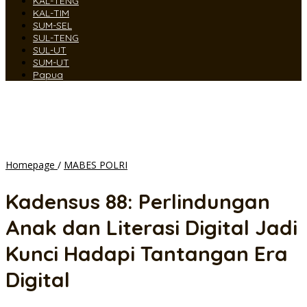
KAL-TENG
KAL-TIM
SUM-SEL
SUL-TENG
SUL-UT
SUM-UT
Papua
Kadensus
Homepage
/
MABES POLRI
88:
Perlindungan
Kadensus 88: Perlindungan
Anak
dan
Anak dan Literasi Digital Jadi
Literasi
Digital
Kunci Hadapi Tantangan Era
Jadi
Kunci
Digital
Hadapi
Tantangan