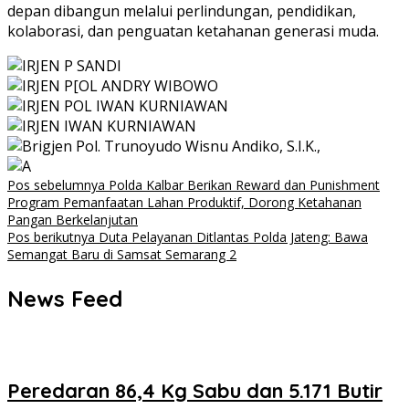
depan dibangun melalui perlindungan, pendidikan,
kolaborasi, dan penguatan ketahanan generasi muda.
Navigasi
Pos sebelumnya
Polda Kalbar Berikan Reward dan Punishment
Program Pemanfaatan Lahan Produktif, Dorong Ketahanan
pos
Pangan Berkelanjutan
Pos berikutnya
Duta Pelayanan Ditlantas Polda Jateng: Bawa
Semangat Baru di Samsat Semarang 2
News Feed
Peredaran 86,4 Kg Sabu dan 5.171 Butir