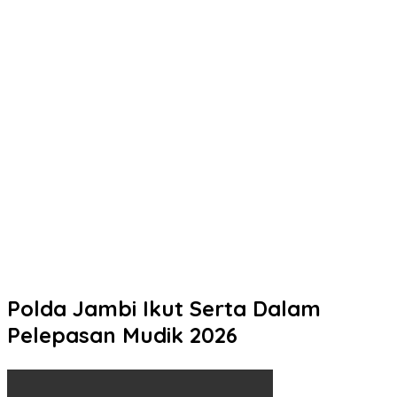
Safari Subuh Berjamaah, Kapolresta Pati Ajak Warga Perkuat
Sinergi Jaga Kamtibmas
Polresta Pati Bekali 101 Siswa SMK Negeri 2 Rembang Sebelum
PKL Delapan Bulan di Kapal Perikanan
Kapolres Kendal dan Kejari Sepakat Tingkatkan Sinergi
Penegakan Hukum
Massa Gelar Aksi Damai di DPRD Kudus, Kapolres Apresiasi
Penyampaian Aspirasi yang Tertib
Bukan Sekadar Mengurus STNK, Rasakan Pelayanan Humanis
yang Membuat Wajib Pajak Lebih Nyaman di Samsat Semarang
2
Polda Jambi Ikut Serta Dalam
Pelepasan Mudik 2026