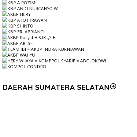
DAERAH SUMATERA SELATAN
Korem 044/Gapo Tingkatkan Kesiapan dan Akuntabilitas Jelang
Audit Itjen TNI
Kapolda Sumsel Siapkan 159 Trainer AI, Bentengi Pelajar dari
Kejahatan Siber