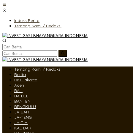
Lewati
ke
konten
Indeks Berita
Tentang Kami / Redaksi
Tentang Kami / Redaksi
Berita
DKI Jakarta
Aceh
BALI
BA-BEL
BANTEN
BENGKULU
JA-BAR
JA-TENG
JA-TIM
KAL-BAR