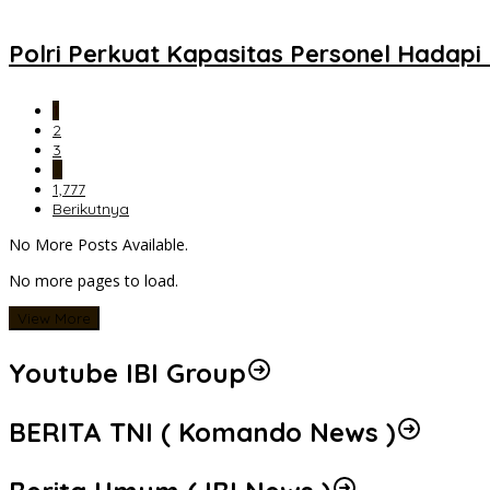
Polri Perkuat Kapasitas Personel Hadap
1
2
3
…
1,777
Berikutnya
No More Posts Available.
No more pages to load.
View More
Youtube IBI Group
BERITA TNI ( Komando News )