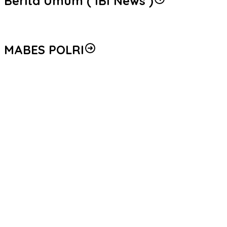
Berita Umum ( IBI News )
MABES POLRI
Peredaran 86,4 Kg Sabu dan 5.171 Butir Ekstasi Berhasil Diungka
Seleksi Taruna Akpol Masuk Tahap Akhir, Wakapolri Pimpin Peme
Mengenal Brigjen Pol. Drs. Ahmad Musthofa Kamal, S.H., Perwir
Polri Gandeng UPH dan Komdigi Edukasi Mahasiswa Cegah Judi O
Satgas Haji dan Umrah Polri Tetapkan 32 Tersangka, Kerugian Kor
Empat Tersangka Peredaran Vape Mengandung Etomidate di Me
Kapolri Luncurkan Kartu Bhayangkara Prioritas Buruh, Permudah
Sambut Hari Bhayangkara ke-80, Wakapolri dan Akpol ’90 Dhira Br