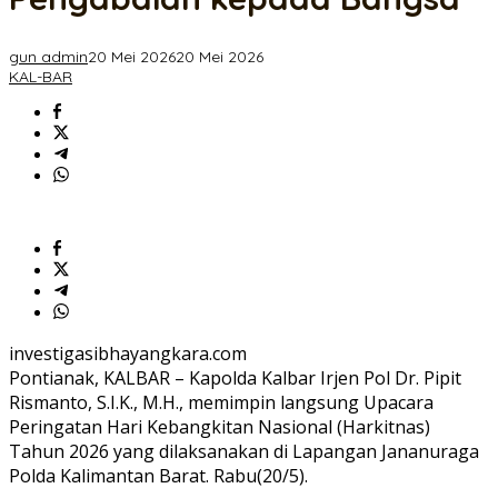
dan
Pengabdian
kepada
gun admin
20 Mei 2026
20 Mei 2026
Bangsa
KAL-BAR
investigasibhayangkara.com
Pontianak, KALBAR – Kapolda Kalbar Irjen Pol Dr. Pipit
Rismanto, S.I.K., M.H., memimpin langsung Upacara
Peringatan Hari Kebangkitan Nasional (Harkitnas)
Tahun 2026 yang dilaksanakan di Lapangan Jananuraga
Polda Kalimantan Barat. Rabu(20/5).