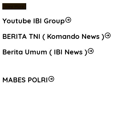
View More
Youtube IBI Group
BERITA TNI ( Komando News )
Berita Umum ( IBI News )
MABES POLRI
Peredaran 86,4 Kg Sabu dan 5.171 Butir Ekstasi Berhasil
Diungkap, Bareskrim Polri Amankan Enam Tersangka
Seleksi Taruna Akpol Masuk Tahap Akhir, Wakapolri Pimpin
Pemeriksaan Penampilan 404 Catar