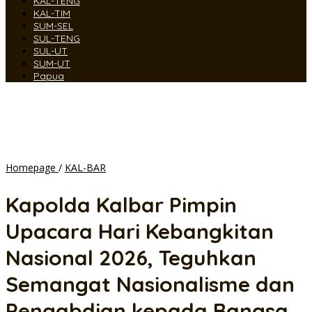
KAL-TENG
KAL-TIM
SUM-SEL
SUL-TENG
SUL-UT
SUM-UT
Papua
Kapolda
Homepage
/
KAL-BAR
Kalbar
Pimpin
Kapolda Kalbar Pimpin
Upacara
Hari
Upacara Hari Kebangkitan
Kebangkitan
Nasional
Nasional 2026, Teguhkan
2026,
Teguhkan
Semangat Nasionalisme dan
Semangat
Nasionalisme
Pengabdian kepada Bangsa