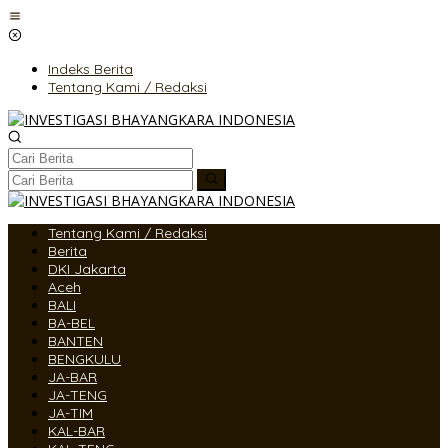
Lewati
ke
konten
Indeks Berita
Tentang Kami / Redaksi
Tentang Kami / Redaksi
Berita
DKI Jakarta
Aceh
BALI
BA-BEL
BANTEN
BENGKULU
JA-BAR
JA-TENG
JA-TIM
KAL-BAR