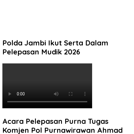
Polisi Amankan Empat Remaja Pembawa Sajam yang Diduga
Hendak Tawuran di Kudus
Siaga Karhutla, APAR hingga Water Cannon Disiapkan Hadapi
Musim Kemarau, Kapolres Kudus: Jangan Bakar Lahan dengan
Alasan Apa Pun
Polda Jambi Ikut Serta Dalam
Pelepasan Mudik 2026
Acara Pelepasan Purna Tugas
Komjen Pol Purnawirawan Ahmad