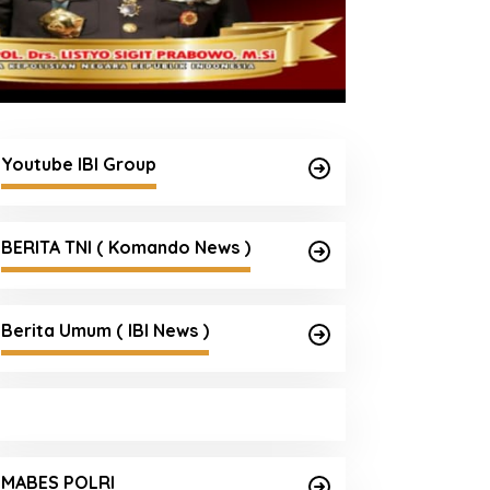
Youtube IBI Group
BERITA TNI ( Komando News )
Berita Umum ( IBI News )
Satgas Haji dan Umrah Polri
Tetapkan 32 Tersangka, Kerugian
MABES POLRI