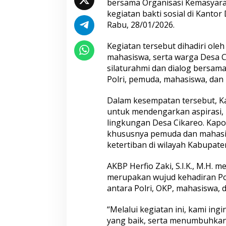
Pemeriksaan Penampilan 404
Humas Berpenga
bersama Organisasi Kemasyar
Catar
Rekam Jejak Pen
kegiatan bakti sosial di Kanto
Aceh hingga Mabe
Rabu, 28/01/2026.
Kegiatan tersebut dihadiri ole
mahasiswa, serta warga Desa Ci
silaturahmi dan dialog bersa
Polri, pemuda, mahasiswa, dan
Dalam kesempatan tersebut, K
Hadapi Ancaman Love Scamming
Wakapolri: Berga
untuk mendengarkan aspirasi, k
Era Digital Polri Gelar Dialog
Pol. Susilo Teguh
lingkungan Desa Cikareo. Kapo
Penguatan Internal
Perkuat Jejaring 
khususnya pemuda dan mahasi
Studi Kepolisian
ketertiban di wilayah Kabupate
AKBP Herfio Zaki, S.I.K., M.H. 
merupakan wujud kehadiran Polr
antara Polri, OKP, mahasiswa, 
“Melalui kegiatan ini, kami i
yang baik, serta menumbuhkan 