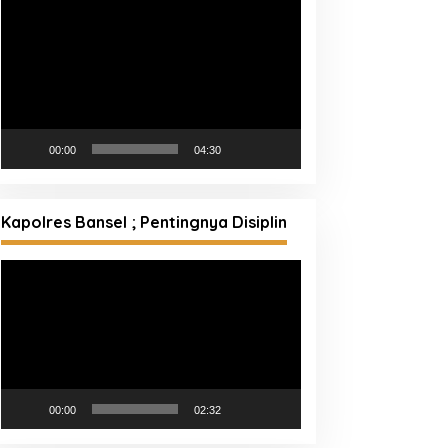
Pemutar
Video
00:00
04:30
Kapolres Bansel ; Pentingnya Disiplin
Pemutar
Video
00:00
02:32