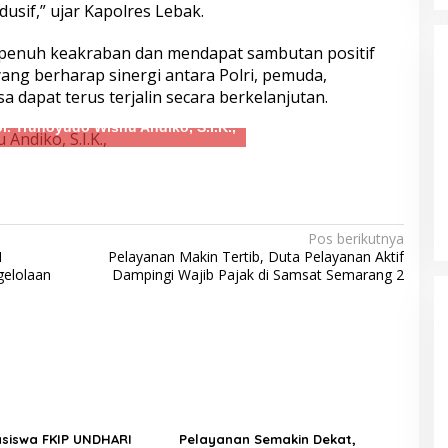
sif,” ujar Kapolres Lebak.
s Tasikmalaya
Sambut Hari Bhayangkara ke-80,
elaku Kasus
Puslitbang Polri Salurkan 1.000
penuh keakraban dan mendapat sambutan positif
 Propinsi
Paket Sembako Door to Door di
ang berharap sinergi antara Polri, pemuda,
Bogor
 dapat terus terjalin secara berkelanjutan.
ol. Trunoyudo Wisnu Andiko, S.I.K.,
Pos berikutnya
I
Pelayanan Makin Tertib, Duta Pelayanan Aktif
angit Lewat
Kurang dari 5 Jam, Polisi Ringkus
gelolaan
Dampingi Wajib Pajak di Samsat Semarang 2
 Spontan
Terduga Pencuri Motor Hasil
Borong
Laporan Call Center 110
 Kecil
siswa FKIP UNDHARI
Pelayanan Semakin Dekat,