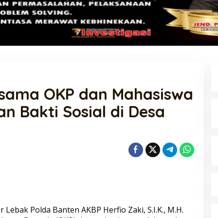
rsama OKP dan Mahasiswa
n Bakti Sosial di Desa
 Pol. Drs. Ahmad
Polri Gandeng UPH dan Komdigi
.H., Perwira
Edukasi Mahasiswa Cegah Judi
 Lebak Polda Banten AKBP Herfio Zaki, S.I.K., M.H.