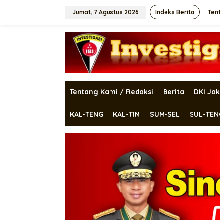
Lewati
ke
Jumat, 7 Agustus 2026
Indeks Berita
Ten
konten
Tentang Kami / Redaksi
Berita
DKI Jak
KAL-TENG
KAL-TIM
SUM-SEL
SUL-TEN