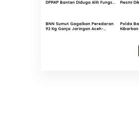
DPRKP Banten Diduga Alih Fungsi
Resmi Di
Beginilah Tanggapan Warganet
Pembina 
Cetak Ge
Society 5
BNN Sumut Gagalkan Peredaran
Polda Ba
92 Kg Ganja Jaringan Aceh-
Kibarkan
Medan, 2 Orang Ditangkap
Semarakk
Kemerdek