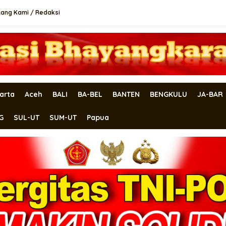
tang Kami / Redaksi
arta
Aceh
BALI
BA-BEL
BANTEN
BENGKULU
JA-BAR
G
SUL-UT
SUM-UT
Papua