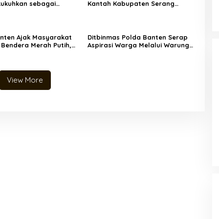
kukuhkan sebagai
Kantah Kabupaten Serang
Pramuka Mahir, Siap
Serahkan 5 Sertipikat PTSL Tahun
nerasi Unggul Era
Anggaran 2026 Langsung ke
.0
Rumah Warga di Desa
Toyomerto
nten Ajak Masyarakat
Ditbinmas Polda Banten Serap
 Bendera Merah Putih,
Aspirasi Warga Melalui Warung
an HUT ke-81
Bhabinkamtibmas Keliling
aan Republik Indonesia
View More