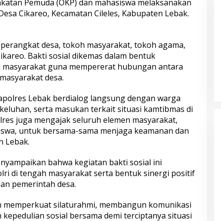
laman dengan
Online Lewat Program Polri Goes
akatan Pemuda (OKP) dan mahasiswa melaksanakan
gabdian dari
to Campus
r Desa Cikareo, Kecamatan Cileles, Kabupaten Lebak.
s Polri
h perangkat desa, tokoh masyarakat, tokoh agama,
kareo. Bakti sosial dikemas dalam bentuk
ma masyarakat guna mempererat hubungan antara
 masyarakat desa.
apolres Lebak berdialog langsung dengan warga
bungnya Irjen
Polda Metro Jaya Kembalikan 67
eluhan, serta masukan terkait situasi kamtibmas di
 Raharjo ke UBISA
Kendaraan kepada Pemilik yang
lres juga mengajak seluruh elemen masyarakat,
Nasional Pusat
Sah
swa, untuk bersama-sama menjaga keamanan dan
n Lebak.
menyampaikan bahwa kegiatan bakti sosial ini
i di tengah masyarakat serta bentuk sinergi positif
dan pemerintah desa.
ngin memperkuat silaturahmi, membangun komunikasi
kepedulian sosial bersama demi terciptanya situasi