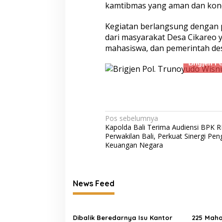
kamtibmas yang aman dan kondu
Satreskim Polres Tasikmalaya
Satreskrim Polre
Kota Ungkap Kasus Curanmor,
Kota Amankan 3 P
Kegiatan berlangsung dengan 
Satu Pelaku Residivis Diamankan
Ganjal ATM Lintas
dari masyarakat Desa Cikareo y
mahasiswa, dan pemerintah desa
Brigjen P
Navigasi
Pos sebelumnya
Kapolda Bali Terima Audiensi BPK R
pos
Momen Keakraban Kapolresta
Mengetuk Pintu L
Perwakilan Bali, Perkuat Sinergi Pen
Pati dan Ketua Bhayangkari Saat
Kepedulian: Aksi
Keuangan Negara
Berbagi Ceria di TK Kemala
Kapolresta Pati 
Bhayangkari
Dagangan Rakyat
News Feed
Dibalik Beredarnya Isu Kantor
225 Maha