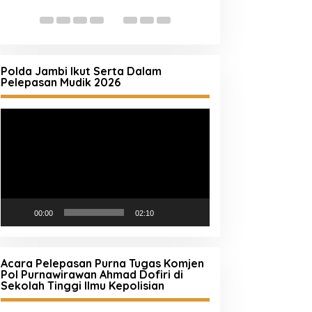
Kebakaran Hutan
(Karhutla)
Polda Jambi Ikut Serta Dalam
Pelepasan Mudik 2026
Pemutar
Video
00:00
02:10
Acara Pelepasan Purna Tugas Komjen
Pol Purnawirawan Ahmad Dofiri di
Sekolah Tinggi Ilmu Kepolisian