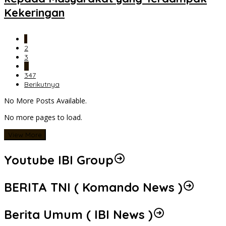
Kekeringan
1
2
3
…
347
Berikutnya
No More Posts Available.
No more pages to load.
View More
Youtube IBI Group
BERITA TNI ( Komando News )
Berita Umum ( IBI News )