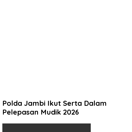
Polresta Pati Beri Bantuan Air Bersih kepada Masyarakat yang
Terdampak Kekeringan
Polresta Pati Gandeng Tokoh Poro Yai Tokoh Masyarakat, Pihak
Sekolah, Kepala Desa dan Orang Tua Selesaikan Kasus Tawuran
di Sukolilo
Polresta Pati Beri Bantuan Air Bersih kepada Masyarakat yang
Terdampak Kekeringan
Tak Perlu Ragu Mengurus STNK! Samsat Semarang 2 Hadir
dengan Pelayanan Ramah dan Pendampingan Humanis
Pelaku Tawuran Bersajam di Mangkang Mayoritas Dibawah
Umur, Polda Jateng Himbau Orang Tua Perkuat Pengawasan
Aktifitas Anak di Malam Hari
Polda Jambi Ikut Serta Dalam
Pelepasan Mudik 2026