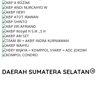
DAERAH SUMATERA SELATAN
Personel Polres Musi Rawas Utara mendapat kenaikan pangkat
pengabdian, yakni Kabag Perencanaan yang kini berpangkat
Kompol, naik setingkat dari AKBP.
Korem 044/Gapo Tingkatkan Kesiapan dan Akuntabilitas Jelang