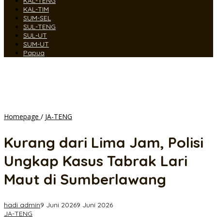
KAL-TENG
KAL-TIM
SUM-SEL
SUL-TENG
SUL-UT
SUM-UT
Papua
Kurang
Homepage
/
JA-TENG
dari
Lima
Kurang dari Lima Jam, Polisi
Jam,
Polisi
Ungkap Kasus Tabrak Lari
Ungkap
Kasus
Maut di Sumberlawang
Tabrak
Lari
Maut
hadi admin
9 Juni 2026
9 Juni 2026
di
JA-TENG