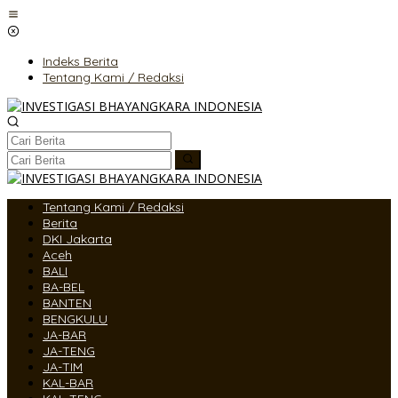
Lewati
ke
konten
Indeks Berita
Tentang Kami / Redaksi
Tentang Kami / Redaksi
Berita
DKI Jakarta
Aceh
BALI
BA-BEL
BANTEN
BENGKULU
JA-BAR
JA-TENG
JA-TIM
KAL-BAR