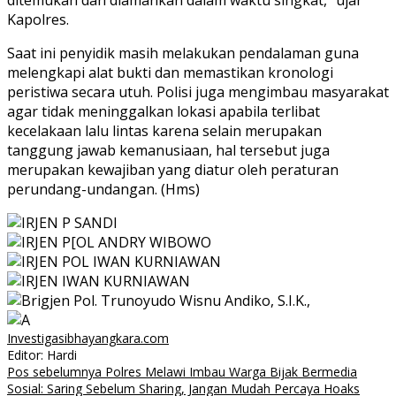
ditemukan dan diamankan dalam waktu singkat,” ujar
Kapolres.
Saat ini penyidik masih melakukan pendalaman guna
melengkapi alat bukti dan memastikan kronologi
peristiwa secara utuh. Polisi juga mengimbau masyarakat
agar tidak meninggalkan lokasi apabila terlibat
kecelakaan lalu lintas karena selain merupakan
tanggung jawab kemanusiaan, hal tersebut juga
merupakan kewajiban yang diatur oleh peraturan
perundang-undangan. (Hms)
Investigasibhayangkara.com
Editor: Hardi
Navigasi
Pos sebelumnya
Polres Melawi Imbau Warga Bijak Bermedia
Sosial: Saring Sebelum Sharing, Jangan Mudah Percaya Hoaks