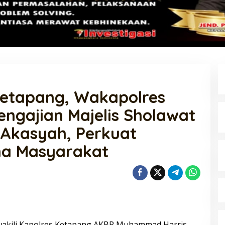
Ketapang, Wakapolres
engajian Majelis Sholawat
 Akasyah, Perkuat
ma Masyarakat
 Pol. Drs. Ahmad
Polri Gandeng UPH dan Komdigi
.H., Perwira
Edukasi Mahasiswa Cegah Judi
akili Kapolres Ketapang AKBP Muhammad Harris,