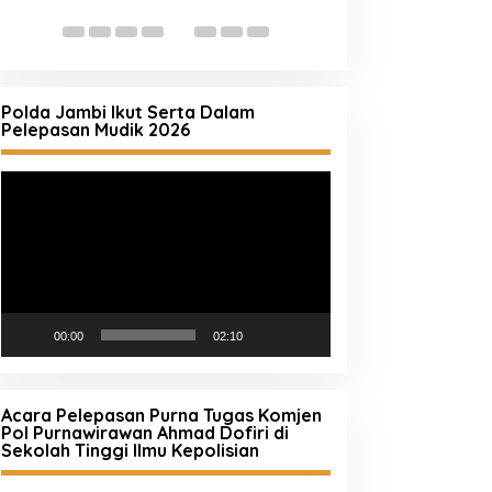
Laporan Call Cen
Polda Jambi Ikut Serta Dalam
Pelepasan Mudik 2026
Pemutar
Video
00:00
02:10
Acara Pelepasan Purna Tugas Komjen
Pol Purnawirawan Ahmad Dofiri di
Sekolah Tinggi Ilmu Kepolisian