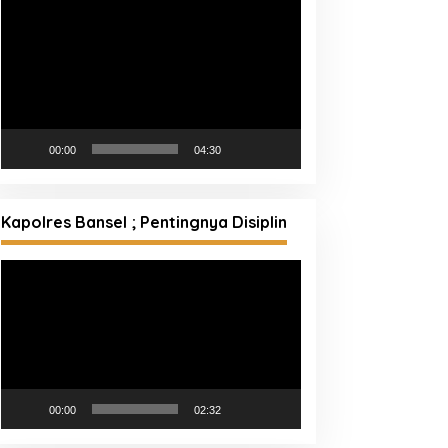
Pemutar
Video
00:00
04:30
Kapolres Bansel ; Pentingnya Disiplin
Pemutar
Video
00:00
02:32