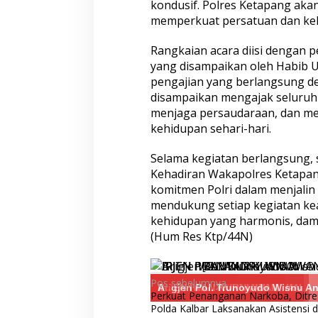
kondusif. Polres Ketapang aka
Satreskim Polres Tasikmalaya
Satreskrim Polre
memperkuat persatuan dan keh
Kota Ungkap Kasus Curanmor,
Kota Amankan 3 P
Satu Pelaku Residivis Diamankan
Ganjal ATM Lintas
Rangkaian acara diisi dengan 
yang disampaikan oleh Habib U
pengajian yang berlangsung d
disampaikan mengajak seluruh
menjaga persaudaraan, dan men
kehidupan sehari-hari.
Selama kegiatan berlangsung, si
Kehadiran Wakapolres Ketapan
komitmen Polri dalam menjalin
Tangkap Pelaku Tawuran
Datang Tanpa Kha
Bersajam, Polda Jateng Komitmen
Membawa Kepuas
mendukung setiap kegiatan k
Tindak Tegas Kelompok Remaja
Humanis Samsat 
kehidupan yang harmonis, dama
Yang Resahkan Masyarakat
Melayani Anda
(Hum Res Ktp/44N)
Navigasi
Pos sebelumnya
IRJEN P SANDI
IRJEN P[OL ANDRY WIBOWO
IRJEN POL IWAN KURNIAWAN
IRJEN IWAN KURNIAWAN
Brigjen Pol. Trunoyudo Wisnu And
A
Perkuat Penanganan Narkoba, Ditr
pos
Polda Kalbar Laksanakan Asistensi d