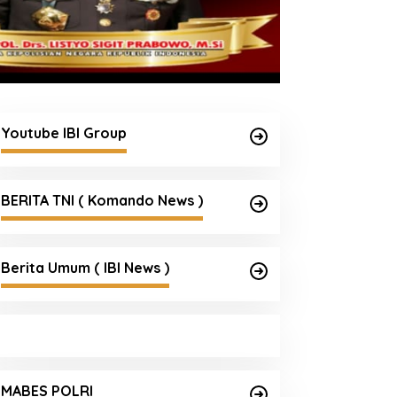
Youtube IBI Group
BERITA TNI ( Komando News )
Berita Umum ( IBI News )
Satgas Haji dan Umrah Polri
Tetapkan 32 Tersangka, Kerugian
MABES POLRI