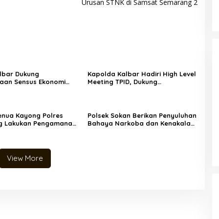
Urusan STNK di Samsat Semarang 2
lbar Dukung
Kapolda Kalbar Hadiri High Level
aan Sensus Ekonomi
Meeting TPID, Dukung
uk Penguatan Data
Pengendalian Inflasi dan
omian Daerah
Stabilitas Kamtibmas
enua Kayong Polres
Polsek Sokan Berikan Penyuluhan
g Lakukan Pengamanan
Bahaya Narkoba dan Kenakalan
tisipasi Pengisian BBM
Remaja kepada Siswa Baru SMKN
1 Sokan
View More