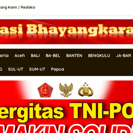
tang Kami / Redaksi
arta
Aceh
BALI
BA-BEL
BANTEN
BENGKULU
JA-BAR
G
SUL-UT
SUM-UT
Papua