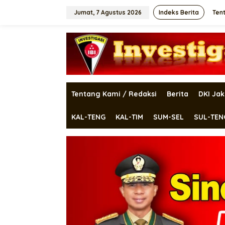
Lewati
ke
Jumat, 7 Agustus 2026
Indeks Berita
Ten
konten
Tentang Kami / Redaksi
Berita
DKI Jak
KAL-TENG
KAL-TIM
SUM-SEL
SUL-TEN