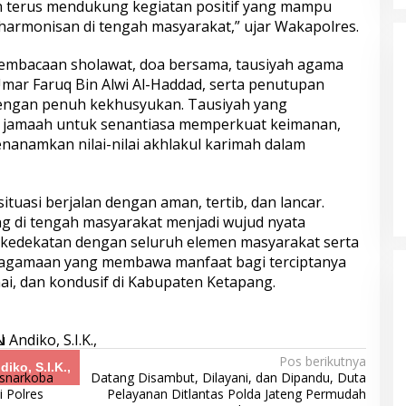
n terus mendukung kegiatan positif yang mampu
s Tasikmalaya
Sambut Hari Bhayangkara ke-80,
armonisan di tengah masyarakat,” ujar Wakapolres.
elaku Kasus
Puslitbang Polri Salurkan 1.000
 Propinsi
Paket Sembako Door to Door di
pembacaan sholawat, doa bersama, tausiyah agama
Bogor
mar Faruq Bin Alwi Al-Haddad, serta penutupan
engan penuh kekhusyukan. Tausiyah yang
 jamaah untuk senantiasa memperkuat keimanan,
anamkan nilai-nilai akhlakul karimah dalam
tuasi berjalan dengan aman, tertib, dan lancar.
g di tengah masyarakat menjadi wujud nyata
 kedekatan dengan seluruh elemen masyarakat serta
watir, Pulang
Momen Keakraban Kapolresta
an! Pelayanan
Pati dan Ketua Bhayangkari Saat
eagamaan yang membawa manfaat bagi terciptanya
Semarang 2 Siap
Berbagi Ceria di TK Kemala
i, dan kondusif di Kabupaten Ketapang.
Bhayangkari
Pos berikutnya
iko, S.I.K.,
esnarkoba
Datang Disambut, Dilayani, dan Dipandu, Duta
i Polres
Pelayanan Ditlantas Polda Jateng Permudah