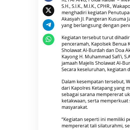
Pemeriksaan Penampilan 404
Humas Berpenga
Masyarakat
S.H., S.I.K., M.I.K., CPHR., Wak
Catar
Rekam Jejak Pen
Aceh hingga Mabe
menghadiri kegiatan Penutupan
Akasyah Jl. Pangeran Kusuma 
yang berlangsung dengan penuh
Kegiatan tersebut turut dihadi
penceramah, Kapolsek Benua Ka
Sholawat Al-Burdah dan Doa A
Kayong H. Muhammad Safi’i, S.A
Hadapi Ancaman Love Scamming
Wakapolri: Berga
jamaah Majelis Sholawat Al-Bu
Era Digital Polri Gelar Dialog
Pol. Susilo Teguh
Secara keseluruhan, kegiatan di
Penguatan Internal
Perkuat Jejaring 
Studi Kepolisian
Dalam kesempatan tersebut, 
dari Kapolres Ketapang yang 
sebagai sarana mempererat uk
ketakwaan, serta memperkuat s
masyarakat.
“Kegiatan seperti ini memilik
mempererat tali silaturahmi, 