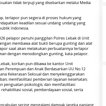
uatan tidak terpuji yang disebarkan melalui Media
p, terlapor pun segera di proses hukum yang
ndapatkan keadilan sesuai undang undang yang
ublik Indonesia.
2026 pelapor penuhi panggilan Polres Lebak di Unit
s Tasikmalaya
Sambut Hari Bhayangkara ke-80,
engan membawa alat bukti berupa gunting dan alat
elaku Kasus
Puslitbang Polri Salurkan 1.000
elapor saat akan melakukan perbuatannya terlapor
 Propinsi
Paket Sembako Door to Door di
man dengan menodongkan gunting, kata pelapor.
Bogor
 Lebak, korban pun dibawa ke kantor Unit
gan Perempuan dan Anak Berdasarkan UU No.12
dana Kekerasan Seksual dan menyelenggarakan
an; memfasilitasi pemberian layanan kesehatan;
n penguatan psikologis; dan memfasilitasi
rehabilitasi sosial, pemberdayaan sosial, serta
ndeng Tokoh
Polresta Pati Beri Bantuan Air
ncabulan sering mengalami dampak jangka panjang.
asyarakat, Pihak
Bersih kepada Masyarakat yang