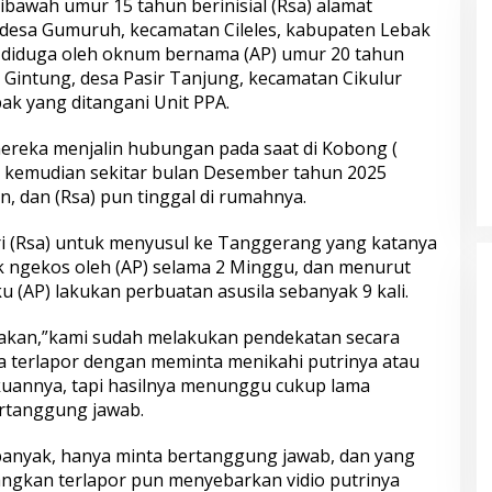
bawah umur 15 tahun berinisial (Rsa) alamat
esa Gumuruh, kecamatan Cileles, kabupaten Lebak
a diduga oleh oknum bernama (AP) umur 20 tahun
Gintung, desa Pasir Tanjung, kecamatan Cikulur
ak yang ditangani Unit PPA.
 Pol. Drs. Ahmad
Polri Gandeng UPH dan Komdigi
mereka menjalin hubungan pada saat di Kobong (
.H., Perwira
Edukasi Mahasiswa Cegah Judi
4, kemudian sekitar bulan Desember tahun 2025
laman dengan
Online Lewat Program Polri Goes
, dan (Rsa) pun tinggal di rumahnya.
gabdian dari
to Campus
s Polri
i (Rsa) untuk menyusul ke Tanggerang yang katanya
ak ngekos oleh (AP) selama 2 Minggu, dan menurut
u (AP) lakukan perbuatan asusila sebanyak 9 kali.
takan,”kami sudah melakukan pendekatan secara
 terlapor dengan meminta menikahi putrinya atau
kuannya, tapi hasilnya menunggu cukup lama
ertanggung jawab.
bungnya Irjen
Polda Metro Jaya Kembalikan 67
 Raharjo ke UBISA
Kendaraan kepada Pemilik yang
Nasional Pusat
Sah
banyak, hanya minta bertanggung jawab, dan yang
ngkan terlapor pun menyebarkan vidio putrinya