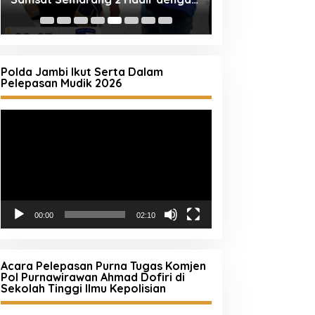
Pelayanan Ramah dan
Umur, Polda Jat
Pendampingan Humanis
Tua Perkuat Pen
Anak di Malam Ha
Polda Jambi Ikut Serta Dalam
Pelepasan Mudik 2026
Pemutar
Video
00:00
02:10
Acara Pelepasan Purna Tugas Komjen
Pol Purnawirawan Ahmad Dofiri di
Sekolah Tinggi Ilmu Kepolisian