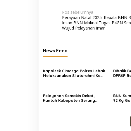
Navigasi
Pos sebelumnya
Perayaan Natal 2025: Kepala BNN R
pos
Insan BNN Maknai Tugas P4GN Seb
Wujud Pelayanan Iman
News Feed
Kapolsek Cimarga Polres Lebak
Dibalik 
Melaksanakan Silaturahmi Ke
DPRKP Ba
Kantor Desa Cimarga
Beginila
Pelayanan Semakin Dekat,
BNN Sum
Kantah Kabupaten Serang
92 Kg Ga
Serahkan 5 Sertipikat PTSL Tahun
Medan, 2
Anggaran 2026 Langsung ke
Rumah Warga di Desa
Toyomerto