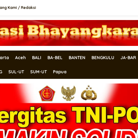
ang Kami / Redaksi
arta
Aceh
BALI
BA-BEL
BANTEN
BENGKULU
JA-BAR
G
SUL-UT
SUM-UT
Papua