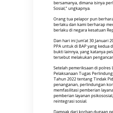
bersamanya, dimana isinya perb
Sosial,” ungkapnya.
Orang tua pelapor pun berhara
berlaku dan kami berharap me
berlaku di negara kesatuan Rep
Dan hari ini Jum’at 30 Januari 
Satreskim Polres Tasikmalaya
Satreskrim Polre
PPA untuk di BAP yang kedua d
Kota Ungkap Kasus Curanmor,
Kota Amankan 3 P
bukti lainnya, yang katanya p
Satu Pelaku Residivis Diamankan
Ganjal ATM Lintas
tersebut melakukan penganca
Setelah pemeriksaan di polres
Pelaksanaan Tugas Perlindun
Tahun 2022 tentang Tindak Pi
penanganan, perlindungan korb
memfasilitasi pemberian layana
pemberian layanan psikososial, 
reintegrasi sosial.
Polresta Pati Beri Bantuan Air
Polresta Pati Ga
Dampak dari korban dugaan pe
Bersih kepada Masyarakat yang
Poro Yai Tokoh M