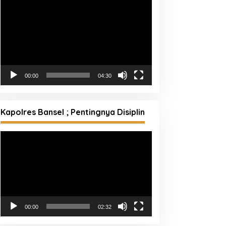
Pemutar
Video
00:00
04:30
Kapolres Bansel ; Pentingnya Disiplin
Pemutar
Video
00:00
02:32