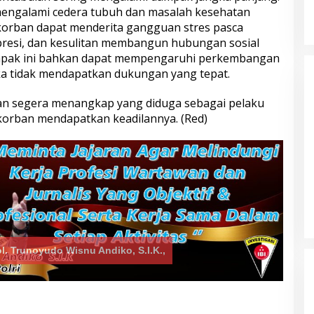
mengalami cedera tubuh dan masalah kesehatan
Desa dan Orang
Terdampak Kekeringan
, korban dapat menderita gangguan stres pasca
asus Tawuran di
presi, dan kesulitan membangun hubungan sosial
ampak ini bahkan dapat mempengaruhi perkembangan
ika tidak mendapatkan dukungan yang tepat.
ian segera menangkap yang diduga sebagai pelaku
korban mendapatkan keadilannya. (Red)
ol. Trunoyudo Wisnu Andiko, S.I.K.,