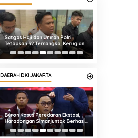
Satgas Haji dan Umrah Polri
Empat Tersangk
Tetapkan 32 Tersangka, Kerugian
Mengandung Eto
Korban Capai Rp116,7 Miliar
Diamankan
DAERAH DKI JAKARTA
Buron Kasus Peredaran Ekstasi,
Korlantas Polri:
Haradongan Simanjuntak Berhasil
Hoaks Polisi Ak
Ditangkap di Riau
Ribu untuk Ban G