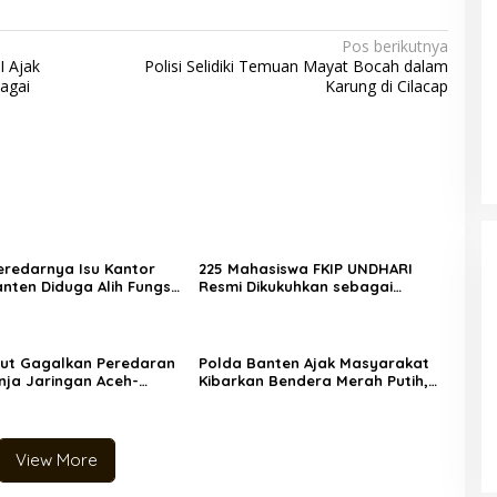
Pos berikutnya
I Ajak
Polisi Selidiki Temuan Mayat Bocah dalam
agai
Karung di Cilacap
Beredarnya Isu Kantor
225 Mahasiswa FKIP UNDHARI
nten Diduga Alih Fungsi
Resmi Dikukuhkan sebagai
h Tanggapan Warganet
Pembina Pramuka Mahir, Siap
Cetak Generasi Unggul Era
Society 5.0
ut Gagalkan Peredaran
Polda Banten Ajak Masyarakat
nja Jaringan Aceh-
Kibarkan Bendera Merah Putih,
 Orang Ditangkap
Semarakkan HUT ke-81
Kemerdekaan Republik Indonesia
View More