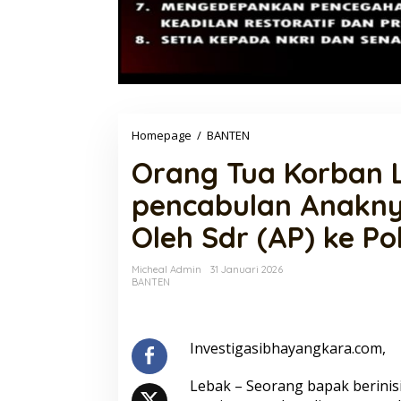
Orang
Homepage
/
BANTEN
Tua
Orang Tua Korban
Korban
Laporkan
pencabulan Anakn
Dugaan
pencabulan
Oleh Sdr (AP) ke Po
Anaknya
Yang
di
Micheal Admin
31 Januari 2026
Bawah
BANTEN
Umur
Oleh
Sdr
(AP)
Investigasibhayangkara.com,
ke
Polres
Lebak – Seorang bapak berinis
Lebak