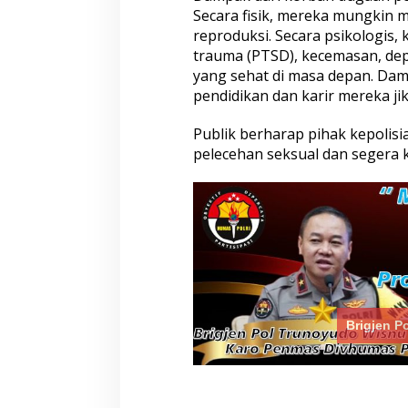
Secara fisik, mereka mungkin 
Terdampak Kekeringan
Sekolah, Kepala 
reproduksi. Secara psikologis
Tua Selesaikan K
Sukolilo
trauma (PTSD), kecemasan, de
yang sehat di masa depan. D
pendidikan dan karir mereka j
Publik berharap pihak kepolis
pelecehan seksual dan segera 
Brigjen P