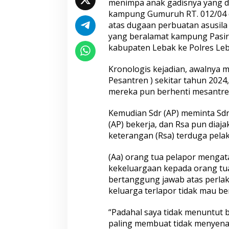
menimpa anak gadisnya yang di
kampung Gumuruh RT. 012/04 d
atas dugaan perbuatan asusil
yang beralamat kampung Pasir 
kabupaten Lebak ke Polres Leb
Seleksi Taruna Akpol Masuk Tahap
Mengenal Brigjen
Kronologis kejadian, awalnya 
Akhir, Wakapolri Pimpin
Musthofa Kamal, S
Pesantren ) sekitar tahun 202
Pemeriksaan Penampilan 404
Humas Berpenga
mereka pun berhenti mesantren
Catar
Rekam Jejak Pen
Aceh hingga Mabe
Kemudian Sdr (AP) meminta Sdr
(AP) bekerja, dan Rsa pun diaj
keterangan (Rsa) terduga pelak
(Aa) orang tua pelapor menga
kekeluargaan kepada orang tua
bertanggung jawab atas perla
keluarga terlapor tidak mau b
Hadapi Ancaman Love Scamming
Wakapolri: Berga
Era Digital Polri Gelar Dialog
Pol. Susilo Teguh
Penguatan Internal
Perkuat Jejaring 
“Padahal saya tidak menuntut 
Studi Kepolisian
paling membuat tidak menyena