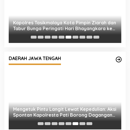
ah
Kapolres Tasikmalaya Kota Pimpin Ziarah dan
M
Tabur Bunga Peringati Hari Bhayangkara ke-
T
80
T
DAERAH JAWA TENGAH
ua
Mengetuk Pintu Langit Lewat Kepedulian: Aksi
K
la
Spontan Kapolresta Pati Borong Dagangan
P
Rakyat Kecil