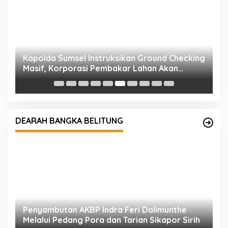
n
K
Di
K
Penyambutan AKBP Indra Feri Dalimunthe
Melalui Pedang Pora dan Tarian Sikapor Sirih
DEARAH BANGKA BELITUNG
K
H