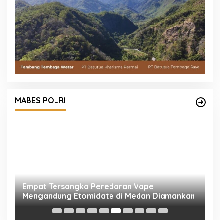
MABES POLRI
Empat Tersangka Peredaran Vape
K
Mengandung Etomidate di Medan Diamankan
P
K