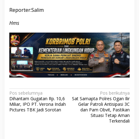
Reporter:Salim
Hms
Navigasi
Pos sebelumnya
Pos berikutnya
Dihantam Gugatan Rp. 10,6
Sat Samapta Polres Ogan Ilir
pos
Miliar, IPO PT. Verona Indah
Gelar Patroli Antisipasi 3C
Pictures TBK Jadi Sorotan
dan Pam Obvit, Pastikan
Situasi Tetap Aman
Terkendali