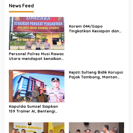
News Feed
Korem 044/Gapo
Tingkatkan Kesiapan dan
Akuntabilitas Jelang Audit
Itjen TNI
Personel Polres Musi Rawas
Utara mendapat kenaikan
pangkat pengabdian, yakni
Kabag Perencanaan yang
Kejati Sulteng Bidik Korupsi
kini berpangkat Kompol,
Pajak Tambang, Mantan
naik setingkat dari AKBP.
Kepala Bapenda Donggala
Resmi Tersangka
Kapolda Sumsel Siapkan
159 Trainer AI, Bentengi
Pelajar dari Kejahatan
Siber