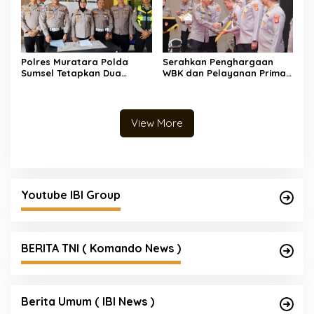
Polres Muratara Polda
Serahkan Penghargaan
Sumsel Tetapkan Dua
WBK dan Pelayanan Prima,
Direktur Korporasi sebagai
Kapolda Sumsel Tekankan
Tersangka Tragedi Maut
Perkuat Pelayanan Publik
Bus ALS
View More
Youtube IBI Group
BERITA TNI ( Komando News )
Berita Umum ( IBI News )