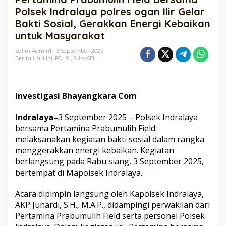
Bersama
Polsek Indralaya polres ogan Ilir Gelar
Polsek
Bakti Sosial, Gerakkan Energi Kebaikan
Indralaya
untuk Masyarakat
polres
ogan
Salim Admin1
3 September 2025
Ilir
Berita Hari Ini
,
POLRI
,
SUM-SEL
Gelar
Bakti
Sosial,
Gerakkan
Investigasi Bhayangkara Com
Energi
Kebaikan
Indralaya–
3 September 2025 – Polsek Indralaya
untuk
Masyarakat
bersama Pertamina Prabumulih Field
melaksanakan kegiatan bakti sosial dalam rangka
menggerakkan energi kebaikan. Kegiatan
berlangsung pada Rabu siang, 3 September 2025,
bertempat di Mapolsek Indralaya.
Acara dipimpin langsung oleh Kapolsek Indralaya,
AKP Junardi, S.H., M.A.P., didampingi perwakilan dari
Pertamina Prabumulih Field serta personel Polsek