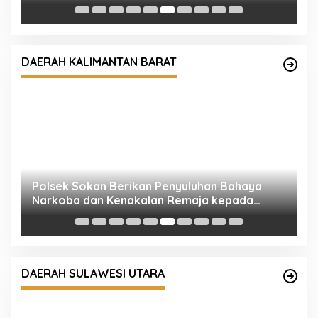
Polsek Sokan Berikan Penyuluhan Bahaya
Narkoba dan Kenakalan Remaja kepada
DAERAH KALIMANTAN BARAT
Siswa Baru SMKN 1 Sokan
C
S
P
Kapolres Kotamobagu Pastikan
Kesiapsiagaan Personel, Cek Langsung Pos
DAERAH SULAWESI UTARA
Penjagaan hingga Tinjau Primkopol