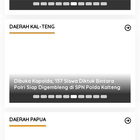
Dibuka Kapolda, 137 Siswa Diktuk Bintara
Polri Siap Digembleng di SPN Polda Kalteng
DAERAH KAL-TENG
S
K
R
Sat Lantas Polresta Edukasi Pengendara
Dengan Berikan Himbauan Tertib Berlalu
DAERAH PAPUA
Lintas.