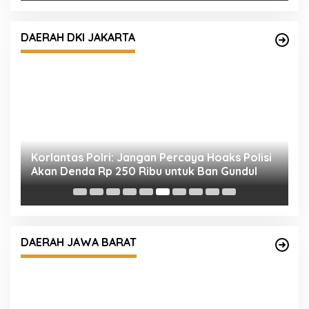
DAERAH DKI JAKARTA
n
Korlantas Polri: Jangan Percaya Hoaks Polisi
W
Akan Denda Rp 250 Ribu untuk Ban Gundul
T
W
DAERAH JAWA BARAT