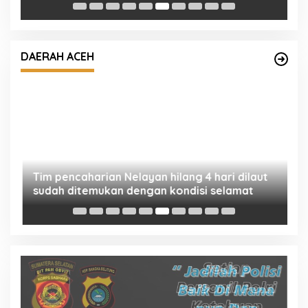
B
Tim pencaharian Nelayan hilang 4 hari dilaut
ah
sudah ditemukan dengan kondisi selamat
DAERAH ACEH
‎
S
Ja