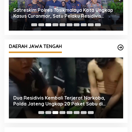
Satreskim Polres Tasikmalaya Kota Ungkap
S
a
Kasus Curanmor, Satu Pelaku Residivis
3
Diamankan
DAERAH JAWA TENGAH
an
Dua Residivis Kembali Terjerat Narkoba,
P
Polda Jateng Ungkap 20 Paket Sabu di
M
Temanggung