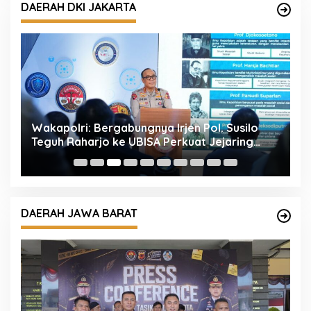
DAERAH DKI JAKARTA
l
Wakapolri: Bergabungnya Irjen Pol. Susilo
P
Teguh Raharjo ke UBISA Perkuat Jejaring
k
Nasional Pusat Studi Kepolisian
DAERAH JAWA BARAT