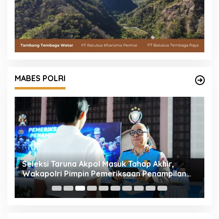
MABES POLRI
Seleksi Taruna Akpol Masuk Tahap Akhir,
M
Wakapolri Pimpin Pemeriksaan Penampilan
K
404 Catar
d
h