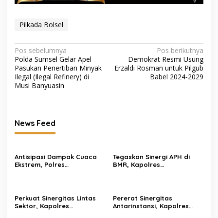
Pilkada Bolsel
Navigasi
Pos sebelumnya
Pos berikutnya
Polda Sumsel Gelar Apel
Demokrat Resmi Usung
pos
Pasukan Penertiban Minyak
Erzaldi Rosman untuk Pilgub
Ilegal (Ilegal Refinery) di
Babel 2024-2029
Musi Banyuasin
News Feed
Antisipasi Dampak Cuaca
Tegaskan Sinergi APH di
Ekstrem, Polres
BMR, Kapolres
Kotamobagu Gelar Apel
Kotamobagu Hadiri
Pasukan Kesiapsiagaan
Seminar Penindakan
Tanggap Bencana El Nino
Kejahatan Tambang
Bersama Forkopimda
Bersama Kejati Sulut
Perkuat Sinergitas Lintas
Pererat Sinergitas
Sektor, Kapolres
Antarinstansi, Kapolres
Kotamobagu Sambangi
Kotamobagu Bersama PJU