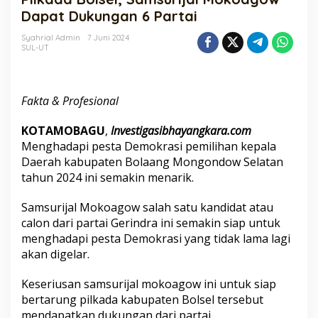
Mokoagow
Dapat Dukungan 6 Partai
Dapat
Dukungan
Syahrial Admin
7 Juni 2024
SUL-UT
6
Partai
Fakta & Profesional
KOTAMOBAGU
,
Investigasibhayangkara.com
Menghadapi pesta Demokrasi pemilihan kepala
Daerah kabupaten Bolaang Mongondow Selatan
tahun 2024 ini semakin menarik.
Samsurijal Mokoagow salah satu kandidat atau
calon dari partai Gerindra ini semakin siap untuk
menghadapi pesta Demokrasi yang tidak lama lagi
akan digelar.
Keseriusan samsurijal mokoagow ini untuk siap
bertarung pilkada kabupaten Bolsel tersebut
mendapatkan dukungan dari partai.