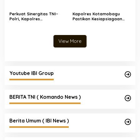
Rutan Kelas IIB dan Balai
Sambangi Kantor Imigrasi
Taman Nasional Bogani
Kelas II Non TPI
Nani Wartabone
Kotamobagu
Perkuat Sinergitas TNI–
Kapolres Kotamobagu
Polri, Kapolres
Pastikan Kesiapsiagaan
Kotamobagu Terima
Personel, Cek Langsung
Kunjungan Silaturahmi
Pos Penjagaan hingga
Dandim 1303/Bolmong
Tinjau Primkopol
View More
Youtube IBI Group
BERITA TNI ( Komando News )
Berita Umum ( IBI News )