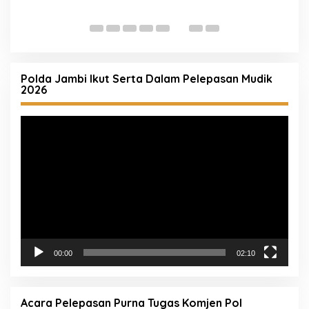
S
d
Polda Jambi Ikut Serta Dalam Pelepasan Mudik
2026
Pemutar
Video
00:00
02:10
Acara Pelepasan Purna Tugas Komjen Pol