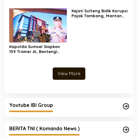
pangkat pengabdian, yakni
Kabag Perencanaan yang
Kejati Sulteng Bidik Korupsi
kini berpangkat Kompol,
Pajak Tambang, Mantan
naik setingkat dari AKBP.
Kepala Bapenda Donggala
Resmi Tersangka
Kapolda Sumsel Siapkan
159 Trainer AI, Bentengi
Pelajar dari Kejahatan
Siber
View More
Youtube IBI Group
BERITA TNI ( Komando News )