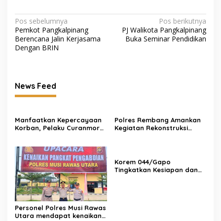
Navigasi
Pos sebelumnya
Pos berikutnya
Pemkot Pangkalpinang
PJ Walikota Pangkalpinang
pos
Berencana Jalin Kerjasama
Buka Seminar Pendidikan
Dengan BRIN
News Feed
Manfaatkan Kepercayaan
Polres Rembang Amankan
Korban, Pelaku Curanmor
Kegiatan Rekonstruksi
Juwana Dibekuk Polisi di
Budaya “Sumpah Setia
Surabaya
Perang Lasem 1750”,
Berlangsung Aman dan
Kondusif
Korem 044/Gapo
Tingkatkan Kesiapan dan
Akuntabilitas Jelang Audit
Itjen TNI
Personel Polres Musi Rawas
Utara mendapat kenaikan