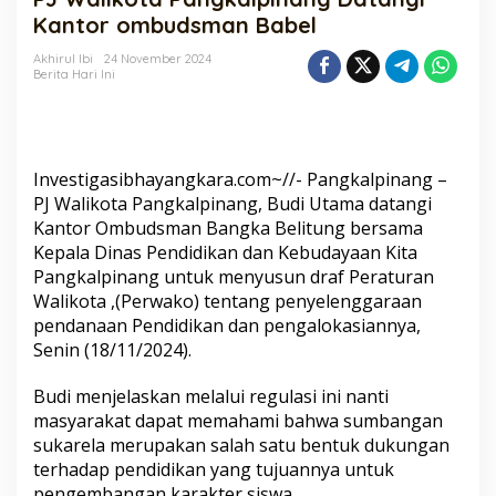
Datangi
Kantor ombudsman Babel
Kantor
ombudsman
Akhirul Ibi
24 November 2024
Berita Hari Ini
Babel
Investigasibhayangkara.com~//- Pangkalpinang –
PJ Walikota Pangkalpinang, Budi Utama datangi
Kantor Ombudsman Bangka Belitung bersama
Kepala Dinas Pendidikan dan Kebudayaan Kita
Pangkalpinang untuk menyusun draf Peraturan
Walikota ,(Perwako) tentang penyelenggaraan
pendanaan Pendidikan dan pengalokasiannya,
Senin (18/11/2024).
Budi menjelaskan melalui regulasi ini nanti
masyarakat dapat memahami bahwa sumbangan
sukarela merupakan salah satu bentuk dukungan
terhadap pendidikan yang tujuannya untuk
pengembangan karakter siswa.