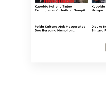
Kapolda Kalteng Tinjau
Kapolda 
Penanganan Karhutla di Sampit,
Masyara
Prioritaskan Pemadaman di Titik
El Nino 
Terbakar
Polda Kalteng Ajak Masyarakat
Dibuka K
Doa Bersama Memohon
Bintara P
Turunnya Hujan
SPN Pold