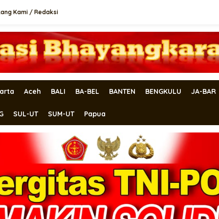
tang Kami / Redaksi
arta
Aceh
BALI
BA-BEL
BANTEN
BENGKULU
JA-BAR
G
SUL-UT
SUM-UT
Papua