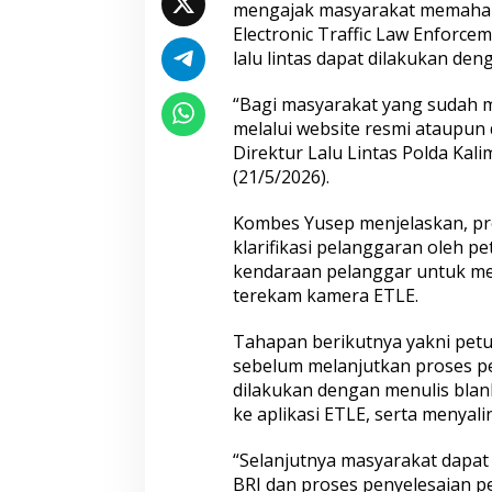
Aceh hingga Mabes Polri
mengajak masyarakat memahami
Electronic Traffic Law Enforce
lalu lintas dapat dilakukan de
“Bagi masyarakat yang sudah m
melalui website resmi ataupun
Direktur Lalu Lintas Polda Kal
(21/5/2026).
Hadapi Ancaman Love Scamming
Wakapolri: Bergab
Era Digital Polri Gelar Dialog
Pol. Susilo Teguh 
Kombes Yusep menjelaskan, pro
Penguatan Internal
Perkuat Jejaring N
klarifikasi pelanggaran oleh p
Studi Kepolisian
kendaraan pelanggar untuk me
terekam kamera ETLE.
Tahapan berikutnya yakni petu
sebelum melanjutkan proses pe
dilakukan dengan menulis blank
ke aplikasi ETLE, serta menyal
“Selanjutnya masyarakat dapat
Satreskim Polres Tasikmalaya
Satreskrim Polres
BRI dan proses penyelesaian pe
Kota Ungkap Kasus Curanmor,
Kota Amankan 3 Pe