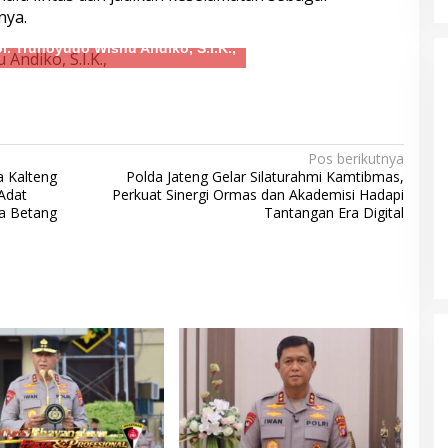
nya.
ol. Trunoyudo Wisnu Andiko, S.I.K.,
Pos berikutnya
a Kalteng
Polda Jateng Gelar Silaturahmi Kamtibmas,
Adat
Perkuat Sinergi Ormas dan Akademisi Hadapi
a Betang
Tantangan Era Digital