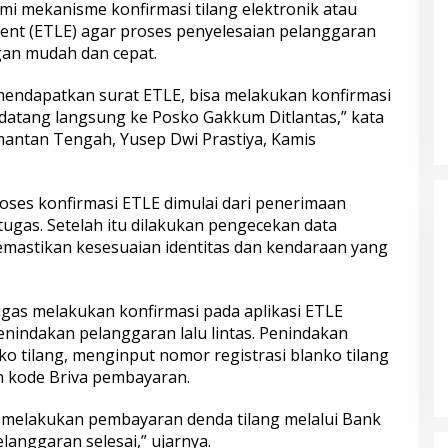
 mekanisme konfirmasi tilang elektronik atau
ment (ETLE) agar proses penyelesaian pelanggaran
ngan mudah dan cepat.
endapatkan surat ETLE, bisa melakukan konfirmasi
 datang langsung ke Posko Gakkum Ditlantas,” kata
imantan Tengah, Yusep Dwi Prastiya, Kamis
ungnya Irjen
Polda Metro Jaya Kembalikan 67
Raharjo ke UBISA
Kendaraan kepada Pemilik yang
ses konfirmasi ETLE dimulai dari penerimaan
asional Pusat
Sah
etugas. Setelah itu dilakukan pengecekan data
mastikan kesesuaian identitas dan kendaraan yang
gas melakukan konfirmasi pada aplikasi ETLE
nindakan pelanggaran lalu lintas. Penindakan
o tilang, menginput nomor registrasi blanko tilang
in kode Briva pembayaran.
 melakukan pembayaran denda tilang melalui Bank
 Tasikmalaya
Sambut Hari Bhayangkara ke-80,
langgaran selesai,” ujarnya.
laku Kasus
Puslitbang Polri Salurkan 1.000