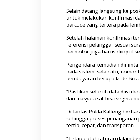
Satu Pelaku Residivis Diamankan
Ganjal ATM Lintas P
Selain datang langsung ke pos
untuk melakukan konfirmasi d
barcode yang tertera pada lemb
Setelah halaman konfirmasi t
referensi pelanggar sesuai sur
bermotor juga harus diinput se
Pengendara kemudian diminta me
Warga Gombel Lama Desak Ganti
Tangkap Pelaku Ta
pada sistem. Selain itu, nomor 
Untung, Kerusakan Rumah Diduga
Bersajam, Polda J
pembayaran berupa kode Briva 
Akibat Proyek PT Pakuwon, FAR
Tindak Tegas Kel
Siapkan Gugatan Berlapis
Yang Resahkan Ma
“Pastikan seluruh data diisi de
dan masyarakat bisa segera me
Ditlantas Polda Kalteng berh
sehingga proses penanganan pe
tertib, cepat, dan transparan.
“Tetap patuhi aturan dalam ber