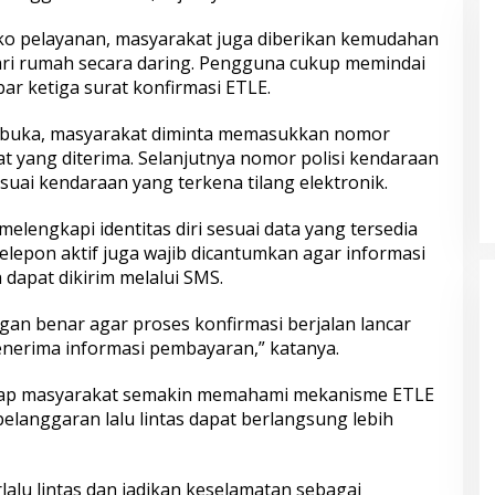
ropinsi
Paket Sembako Door to Door di
ko pelayanan, masyarakat juga diberikan kemudahan
Bogor
ari rumah secara daring. Pengguna cukup memindai
ar ketiga surat konfirmasi ETLE.
erbuka, masyarakat diminta memasukkan nomor
at yang diterima. Selanjutnya nomor polisi kendaraan
suai kendaraan yang terkena tilang elektronik.
lengkapi identitas diri sesuai data yang tersedia
wuran
Datang Tanpa Khawatir, Pulang
telepon aktif juga wajib dicantumkan agar informasi
ateng Komitmen
Membawa Kepuasan! Pelayanan
dapat dikirim melalui SMS.
ompok Remaja
Humanis Samsat Semarang 2 Siap
syarakat
Melayani Anda
ngan benar agar proses konfirmasi berjalan lancar
nerima informasi pembayaran,” katanya.
arap masyarakat semakin memahami mekanisme ETLE
langgaran lalu lintas dapat berlangsung lebih
lalu lintas dan jadikan keselamatan sebagai