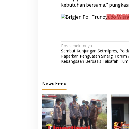
kebutuhan bersama,” pungkas
Brigjen P
Navigasi
Pos sebelumnya
Sambut Kunjungan Setmilpres, Pold
pos
Paparkan Penguatan Sinergi Forum 
Kebangsaan Berbasis Falsafah Hum
News Feed