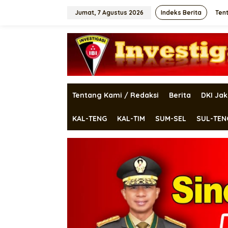
Lewati
ke
Jumat, 7 Agustus 2026
Indeks Berita
Ten
konten
Tentang Kami / Redaksi
Berita
DKI Jak
KAL-TENG
KAL-TIM
SUM-SEL
SUL-TEN