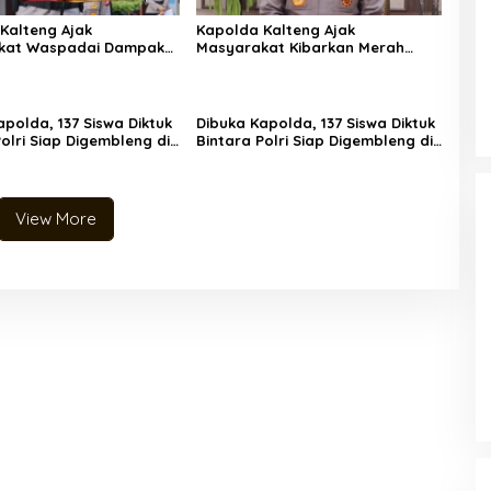
Kalteng Ajak
Kapolda Kalteng Ajak
kat Waspadai Dampak
Masyarakat Kibarkan Merah
dan Cegah Karhutla
Putih Sambut HUT ke-81 RI
apolda, 137 Siswa Diktuk
Dibuka Kapolda, 137 Siswa Diktuk
olri Siap Digembleng di
Bintara Polri Siap Digembleng di
a Kalteng
SPN Polda Kalteng
View More