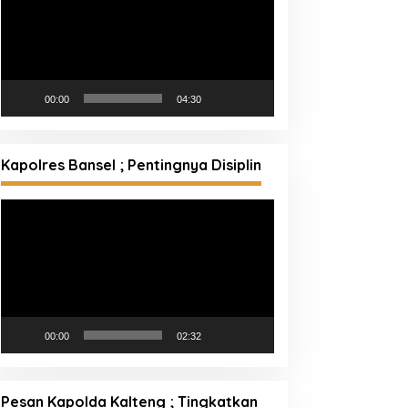
00:00
04:30
Kapolres Bansel ; Pentingnya Disiplin
Pemutar
Video
00:00
02:32
Pesan Kapolda Kalteng ; Tingkatkan