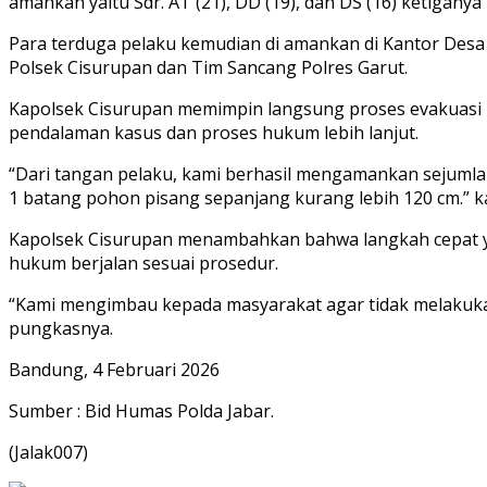
amankan yaitu Sdr. AT (21), DD (19), dan DS (16) ketiga
Para terduga pelaku kemudian di amankan di Kantor Des
Polsek Cisurupan dan Tim Sancang Polres Garut.
Kapolsek Cisurupan memimpin langsung proses evakuasi p
pendalaman kasus dan proses hukum lebih lanjut.
“Dari tangan pelaku, kami berhasil mengamankan sejumlah
1 batang pohon pisang sepanjang kurang lebih 120 cm.” k
Kapolsek Cisurupan menambahkan bahwa langkah cepat y
hukum berjalan sesuai prosedur.
“Kami mengimbau kepada masyarakat agar tidak melakukan 
pungkasnya.
Bandung, 4 Februari 2026
Sumber : Bid Humas Polda Jabar.
(Jalak007)