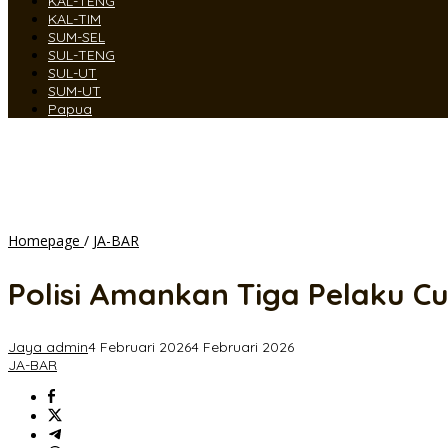
KAL-TENG
KAL-TIM
SUM-SEL
SUL-TENG
SUL-UT
SUM-UT
Papua
Polisi
Homepage
/
JA-BAR
Amankan
Tiga
Polisi Amankan Tiga Pelaku Cu
Pelaku
Curas
di
Jaya admin
4 Februari 2026
4 Februari 2026
Sukaresmi
JA-BAR