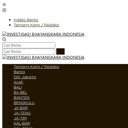
Lewati
ke
konten
Indeks Berita
Tentang Kami / Redaksi
Tentang Kami / Redaksi
Berita
DKI Jakarta
Aceh
BALI
BA-BEL
BANTEN
BENGKULU
JA-BAR
JA-TENG
JA-TIM
KAL-BAR