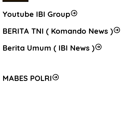
Youtube IBI Group
BERITA TNI ( Komando News )
Berita Umum ( IBI News )
MABES POLRI
Peredaran 86,4 Kg Sabu dan 5.171 Butir Ekstasi Berhasil Diungka
Seleksi Taruna Akpol Masuk Tahap Akhir, Wakapolri Pimpin Peme
Mengenal Brigjen Pol. Drs. Ahmad Musthofa Kamal, S.H., Perwir
Polri Gandeng UPH dan Komdigi Edukasi Mahasiswa Cegah Judi O