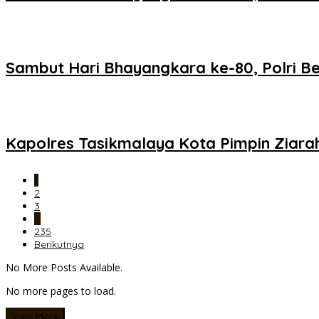
Sambut Hari Bhayangkara ke-80, Polri Be
Kapolres Tasikmalaya Kota Pimpin Ziara
1
2
3
…
235
Berikutnya
No More Posts Available.
No more pages to load.
View More