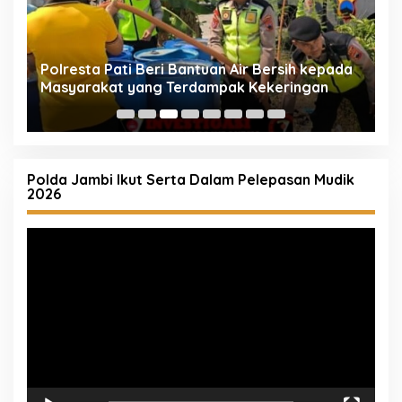
Polresta Pati Beri Bantuan Air Bersih kepada
P
Masyarakat yang Terdampak Kekeringan
M
O
S
Polda Jambi Ikut Serta Dalam Pelepasan Mudik
2026
Pemutar
Video