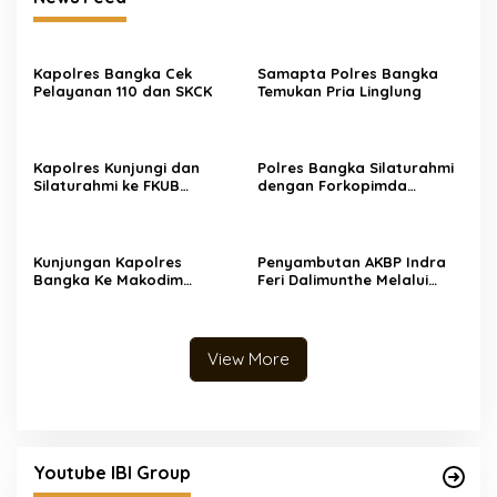
Kapolres Bangka Cek
Samapta Polres Bangka
Pelayanan 110 dan SKCK
Temukan Pria Linglung
Kapolres Kunjungi dan
Polres Bangka Silaturahmi
Silaturahmi ke FKUB
dengan Forkopimda
Bangka
Perkuat Sinergitas
Kunjungan Kapolres
Penyambutan AKBP Indra
Bangka Ke Makodim
Feri Dalimunthe Melalui
0413/Bangka
Pedang Pora dan Tarian
Sikapor Sirih
View More
Youtube IBI Group