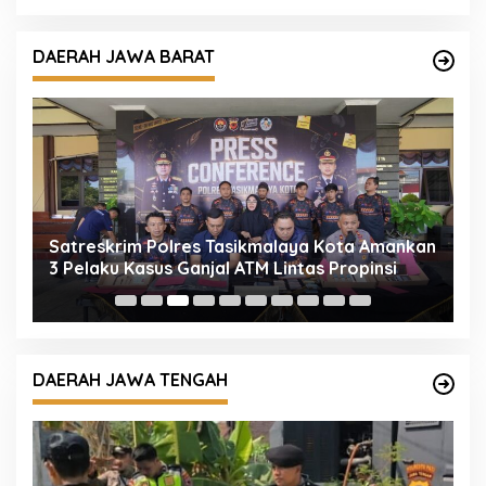
DAERAH JAWA BARAT
Satreskrim Polres Tasikmalaya Kota Amankan
S
3 Pelaku Kasus Ganjal ATM Lintas Propinsi
P
D
DAERAH JAWA TENGAH