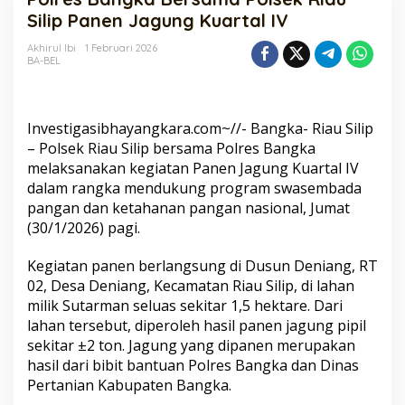
Polsek
Silip Panen Jagung Kuartal IV
Riau
Silip
Akhirul Ibi
1 Februari 2026
BA-BEL
Panen
Jagung
Kuartal
IV
Investigasibhayangkara.com~//- Bangka- Riau Silip
– Polsek Riau Silip bersama Polres Bangka
melaksanakan kegiatan Panen Jagung Kuartal IV
dalam rangka mendukung program swasembada
pangan dan ketahanan pangan nasional, Jumat
(30/1/2026) pagi.
Kegiatan panen berlangsung di Dusun Deniang, RT
02, Desa Deniang, Kecamatan Riau Silip, di lahan
milik Sutarman seluas sekitar 1,5 hektare. Dari
lahan tersebut, diperoleh hasil panen jagung pipil
sekitar ±2 ton. Jagung yang dipanen merupakan
hasil dari bibit bantuan Polres Bangka dan Dinas
Pertanian Kabupaten Bangka.