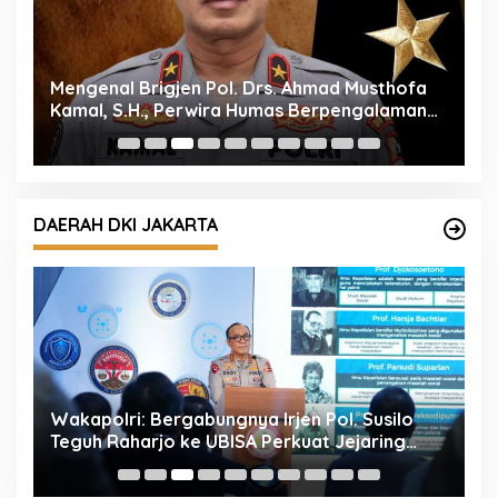
Mengenal Brigjen Pol. Drs. Ahmad Musthofa
P
Kamal, S.H., Perwira Humas Berpengalaman
M
dengan Rekam Jejak Pengabdian dari Aceh
P
hingga Mabes Polri
DAERAH DKI JAKARTA
l
Wakapolri: Bergabungnya Irjen Pol. Susilo
P
Teguh Raharjo ke UBISA Perkuat Jejaring
k
Nasional Pusat Studi Kepolisian