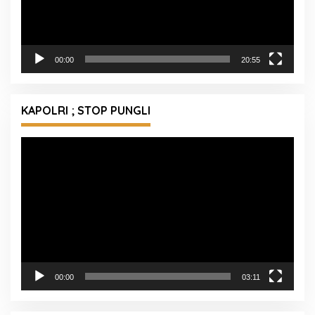
00:00
20:55
KAPOLRI ; STOP PUNGLI
Pemutar
Video
00:00
03:11