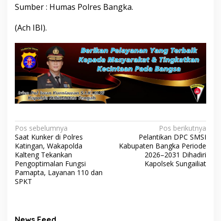
Sumber : Humas Polres Bangka.
(Ach IBI).
Navigasi
Pos sebelumnya
Pos berikutnya
Saat Kunker di Polres
Pelantikan DPC SMSI
pos
Katingan, Wakapolda
Kabupaten Bangka Periode
Kalteng Tekankan
2026–2031 Dihadiri
Pengoptimalan Fungsi
Kapolsek Sungailiat
Pamapta, Layanan 110 dan
SPKT
News Feed