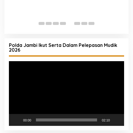
K
P
Polda Jambi Ikut Serta Dalam Pelepasan Mudik
2026
Pemutar
Video
00:00
02:10