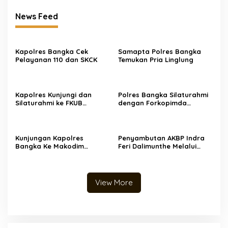
News Feed
Kapolres Bangka Cek
Samapta Polres Bangka
Pelayanan 110 dan SKCK
Temukan Pria Linglung
Kapolres Kunjungi dan
Polres Bangka Silaturahmi
Silaturahmi ke FKUB
dengan Forkopimda
Bangka
Perkuat Sinergitas
Kunjungan Kapolres
Penyambutan AKBP Indra
Bangka Ke Makodim
Feri Dalimunthe Melalui
0413/Bangka
Pedang Pora dan Tarian
Sikapor Sirih
View More