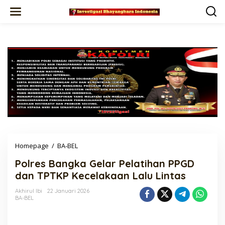
Lewati
ke
konten
Polres
Homepage
/
BA-BEL
Bangka
Polres Bangka Gelar Pelatihan PPGD
Gelar
Pelatihan
dan TPTKP Kecelakaan Lalu Lintas
PPGD
dan
Akhirul Ibi
22 Januari 2026
BA-BEL
TPTKP
Kecelakaan
Lalu