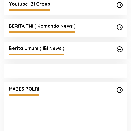
Youtube IBI Group
BERITA TNI ( Komando News )
Berita Umum ( IBI News )
Satgas Haji dan Umrah Polri Tetapkan 32
am
Tersangka, Kerugian Korban Capai Rp116,7
MABES POLRI
Miliar