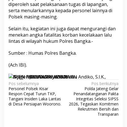
diperoleh saat pelaksanaan tugas di lapangan,
serta menularkannya kepada personel lainnya di
Polsek masing-masing.
Selain itu, kegiatan ini juga dapat mengurangi dan
menekan angka fatalitas korban kecelakaan lalu
lintas di wilayah hukum Polres Bangka.-
Sumber : Humas Polres Bangka.
(Ach IBI).
Navigasi
Pos sebelumnya
Pos berikutnya
Personel Polsek Kisar
Polda Jateng Gelar
pos
Respon Cepat Turun TKP,
Penandatanganan Pakta
Tangani Insiden Laka Lantas
Integritas Seleksi SIPSS
di Desa Persiapan Woorono.
2026, Tegaskan Komitmen
Rekrutmen Bersih dan
Transparan