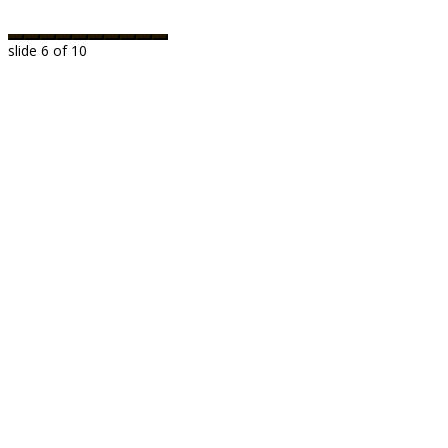
slide
6
of 10