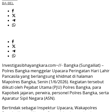
BA-BEL
Investigasibhayangkara.com~//- Bangka (Sungailiat) –
Polres Bangka menggelar Upacara Peringatan Hari Lahir
Pancasila yang berlangsung khidmat di halaman
Mapolres Bangka, Senin (1/6/2026). Kegiatan tersebut
diikuti oleh Pejabat Utama (PJU) Polres Bangka, para
Kapolsek jajaran, perwira, personel Polres Bangka, serta
Aparatur Sipil Negara (ASN).
Bertindak sebagai Inspektur Upacara, Wakapolres