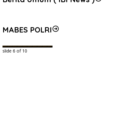
MABES POLRI
slide
6
of 10