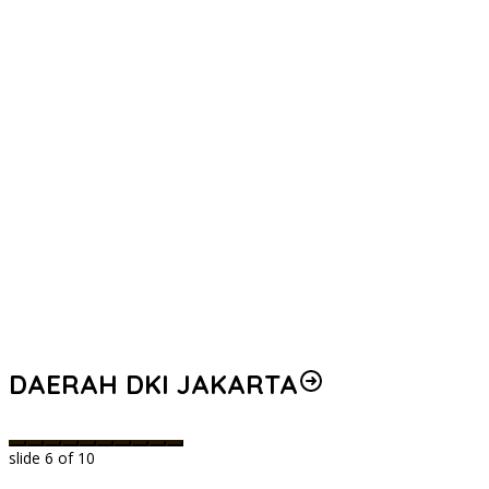
DAERAH DKI JAKARTA
slide
6
of 10