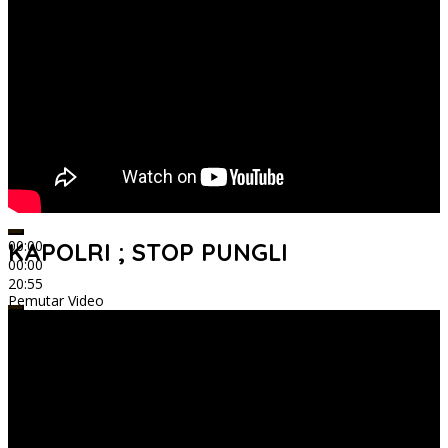
00:00
KAPOLRI ; STOP PUNGLI
00:00
20:55
Pemutar Video