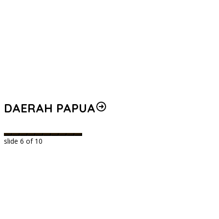
DAERAH PAPUA
slide
6
of 10