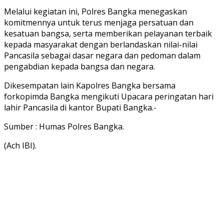
Melalui kegiatan ini, Polres Bangka menegaskan
komitmennya untuk terus menjaga persatuan dan
kesatuan bangsa, serta memberikan pelayanan terbaik
kepada masyarakat dengan berlandaskan nilai-nilai
Pancasila sebagai dasar negara dan pedoman dalam
pengabdian kepada bangsa dan negara.
Dikesempatan lain Kapolres Bangka bersama
forkopimda Bangka mengikuti Upacara peringatan hari
lahir Pancasila di kantor Bupati Bangka.-
Sumber : Humas Polres Bangka.
(Ach IBI).