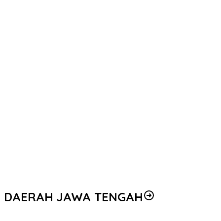
DAERAH JAWA TENGAH