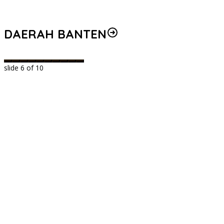
DAERAH BANTEN
slide
6
of 10