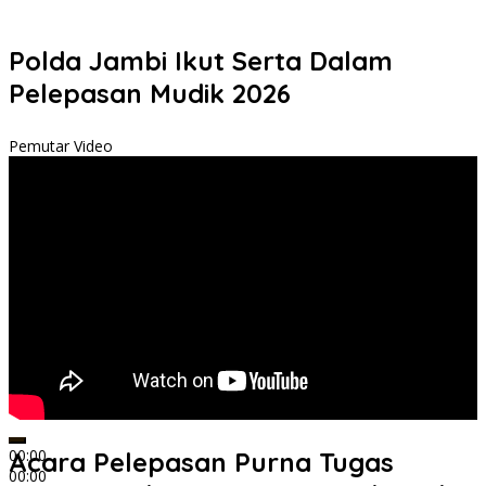
Polda Jambi Ikut Serta Dalam
Pelepasan Mudik 2026
Pemutar Video
00:00
Acara Pelepasan Purna Tugas
00:00