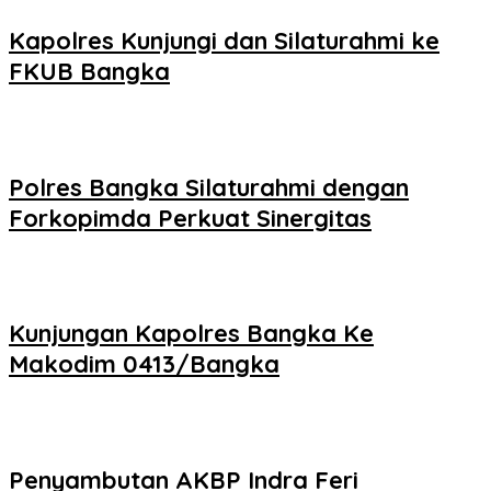
Kapolres Kunjungi dan Silaturahmi ke
FKUB Bangka
Polres Bangka Silaturahmi dengan
Forkopimda Perkuat Sinergitas
Kunjungan Kapolres Bangka Ke
Makodim 0413/Bangka
Penyambutan AKBP Indra Feri