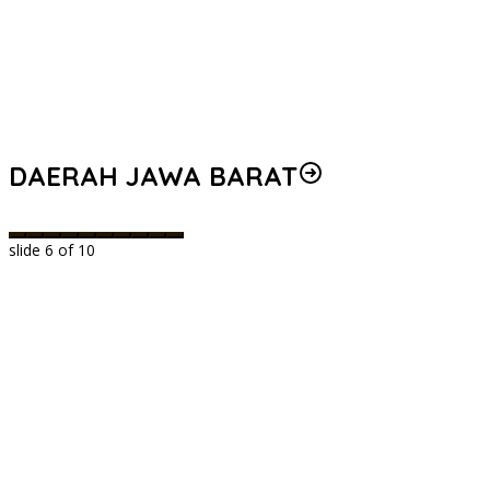
DAERAH JAWA BARAT
slide
6
of 10