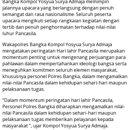
Bangka Kompol Yosyua Surya Admaja memimpin
jalannya upacara yang berlangsung dengan penuh
semangat dan rasa nasionalisme. Seluruh peserta
upacara mengikuti setiap rangkaian kegiatan dengan
tertib dan penuh penghormatan terhadap nilai-nilai
luhur Pancasila.
Wakapolres Bangka Kompol Yosyua Surya Admaja
mengatakan peringatan Hari lahir Pancasila merupakan
momentum penting untuk mengenang perjuangan para
pahlawan dalam mempertahankan ideologi bangsa serta
meneguhkan komitmen seluruh elemen masyarakat,
khususnya personel Polres Bangka, dalam mengamalkan
nilai-nilai Pancasila dalam kehidupan sehari-hari maupun
pelaksanaan tugas.
“Dalam momentum peringatan hari lahir Pancasila,
Personel Polres Bangka diharapkan mengamalkan nilai-
nilai Pancasila dalam kehidupan sehari-hari maupun
pelaksanaan tugas memberikan pelayanan kepada
masyarakat “, ujar Kompol Yosyua Surya Admaja.