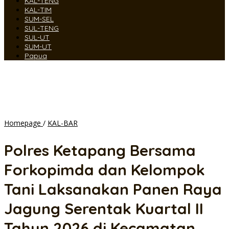
KAL-TENG
KAL-TIM
SUM-SEL
SUL-TENG
SUL-UT
SUM-UT
Papua
Polres
Homepage
/
KAL-BAR
Ketapang
Bersama
Polres Ketapang Bersama
Forkopimda
dan
Forkopimda dan Kelompok
Kelompok
Tani
Tani Laksanakan Panen Raya
Laksanakan
Panen
Jagung Serentak Kuartal II
Raya
Jagung
Tahun 2026 di Kecamatan