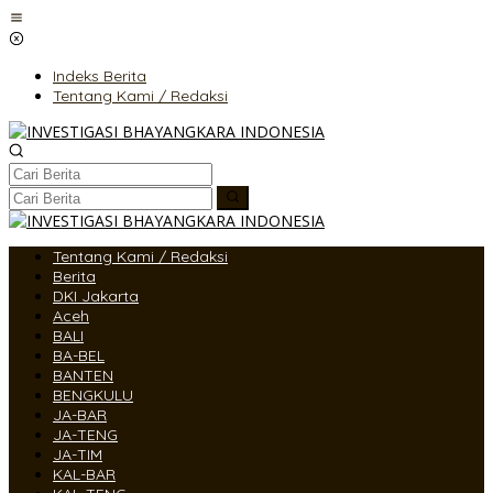
Lewati
ke
konten
Indeks Berita
Tentang Kami / Redaksi
Tentang Kami / Redaksi
Berita
DKI Jakarta
Aceh
BALI
BA-BEL
BANTEN
BENGKULU
JA-BAR
JA-TENG
JA-TIM
KAL-BAR