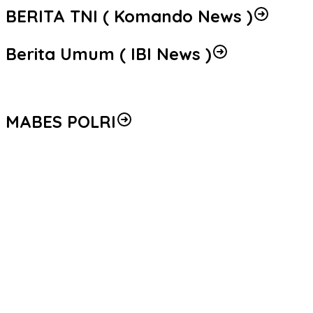
BERITA TNI ( Komando News )
Berita Umum ( IBI News )
MABES POLRI
Peredaran 86,4 Kg Sabu dan 5.171 Butir Ekstasi Berhasil
Diungkap, Bareskrim Polri Amankan Enam Tersangka
Seleksi Taruna Akpol Masuk Tahap Akhir, Wakapolri Pimpin
Pemeriksaan Penampilan 404 Catar
Mengenal Brigjen Pol. Drs. Ahmad Musthofa Kamal, S.H., Perwira
Humas Berpengalaman dengan Rekam Jejak Pengabdian dari
Aceh hingga Mabes Polri
Polri Gandeng UPH dan Komdigi Edukasi Mahasiswa Cegah Judi