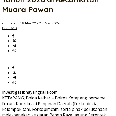
Serentak
Kuartal
Muara Pawan
II
Tahun
2026
gun admin
18 Mei 2026
18 Mei 2026
di
KAL-BAR
Kecamatan
Muara
Pawan
investigasibhayangkara.com
KETAPANG, Polda Kalbar – Polres Ketapang bersama
Forum Koordinasi Pimpinan Daerah (Forkopimda),
kelompok tani, Forkopimcam, serta pihak perusahaan
melaksanakan kegiatan Panen Raya Jagung Serentak