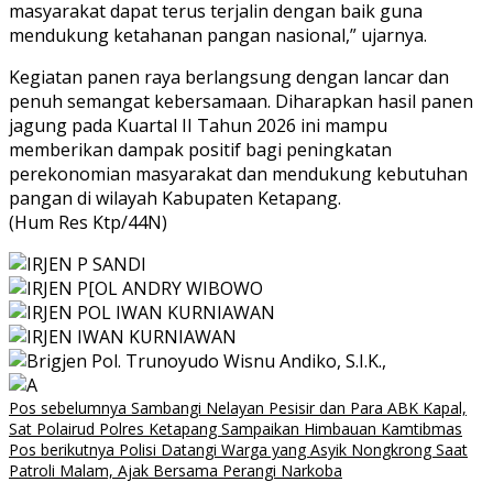
masyarakat dapat terus terjalin dengan baik guna
mendukung ketahanan pangan nasional,” ujarnya.
Kegiatan panen raya berlangsung dengan lancar dan
penuh semangat kebersamaan. Diharapkan hasil panen
jagung pada Kuartal II Tahun 2026 ini mampu
memberikan dampak positif bagi peningkatan
perekonomian masyarakat dan mendukung kebutuhan
pangan di wilayah Kabupaten Ketapang.
(Hum Res Ktp/44N)
Navigasi
Pos sebelumnya
Sambangi Nelayan Pesisir dan Para ABK Kapal,
Sat Polairud Polres Ketapang Sampaikan Himbauan Kamtibmas
pos
Pos berikutnya
Polisi Datangi Warga yang Asyik Nongkrong Saat
Patroli Malam, Ajak Bersama Perangi Narkoba