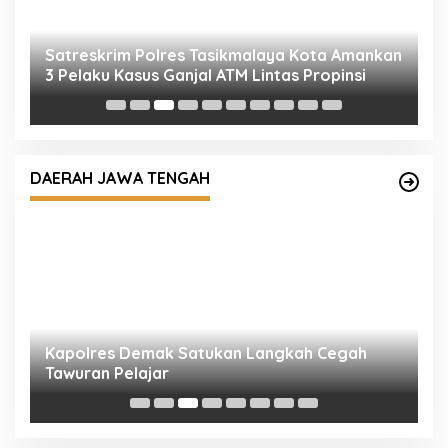
Satreskrim Polres Tasikmalaya Kota Amankan
S
3 Pelaku Kasus Ganjal ATM Lintas Propinsi
P
D
DAERAH JAWA TENGAH
Kapolres Demak Satukan Langkah Cegah
P
Tawuran Pelajar
M