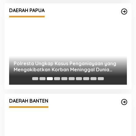
DAERAH PAPUA
Polresta Ungkap Kasus Penganiayaan yang
G
Mengakibatkan Korban Meninggal Dunia
P
an
dalam 3×24 Jam, Dua Pelaku Diamankan
2
DAERAH BANTEN