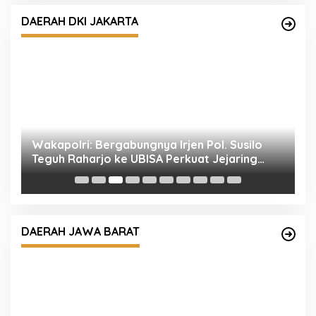
DAERAH DKI JAKARTA
l
Wakapolri: Bergabungnya Irjen Pol. Susilo
P
Teguh Raharjo ke UBISA Perkuat Jejaring
k
Nasional Pusat Studi Kepolisian
DAERAH JAWA BARAT