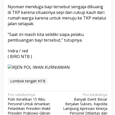
Nyoman menduga bayi tersebut sengaja dibuang
di TKP karena situasinya sepi dan cukup kauh dari
rumah warga karena untuk menuju ke TKP melalui
jalan setapak.
“Saat ini masih kita selidiki siapa pelaku
pembuangan bayi tersebut,” tutupnya.
Indra / red
( BIRO NTB )
Lombok tengah NTB
Navigasi
Pos sebelumnya
Pos berikutnya
Polri Kerahkan 15 Ribu
Banyak Event Besar
pos
Personel Untuk Amankan
Berjalan Sukses, Kapolda
Pelantikan Presiden-Wakil
Lampung Apresiasi Kinerja
Presiden Prabowo-Gibran
Personel Ditlantas dan