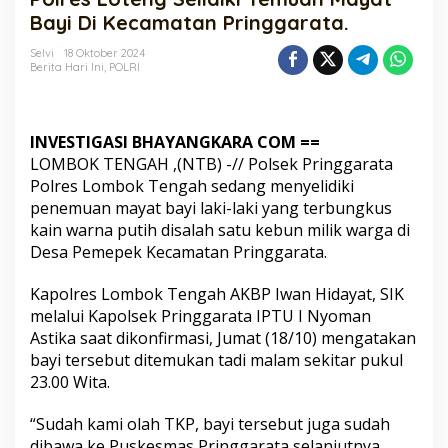
Temuan
Bayi Di Kecamatan Pringgarata.
Mayat
Bayi
Selvi
18 Oktober 2024
Berita Hari Ini
,
POLRI
Di
Kecamatan
Pringgarata.
INVESTIGASI BHAYANGKARA COM ==
LOMBOK TENGAH ,(NTB) -// Polsek Pringgarata
Polres Lombok Tengah sedang menyelidiki
penemuan mayat bayi laki-laki yang terbungkus
kain warna putih disalah satu kebun milik warga di
Desa Pemepek Kecamatan Pringgarata.
Kapolres Lombok Tengah AKBP Iwan Hidayat, SIK
melalui Kapolsek Pringgarata IPTU I Nyoman
Astika saat dikonfirmasi, Jumat (18/10) mengatakan
bayi tersebut ditemukan tadi malam sekitar pukul
23.00 Wita.
“Sudah kami olah TKP, bayi tersebut juga sudah
dibawa ke Puskesmas Pringgarata selanjutnya