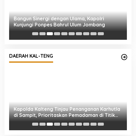
Bangun Sinergi dengan Ulama, Kapolri
R
Kunjungi Ponpes Bahrul Ulum Jombang
M
DAERAH KAL-TENG
Kapolda Kalteng Tinjau Penanganan Karhutla
K
di Sampit, Prioritaskan Pemadaman di Titik
D
Terbakar