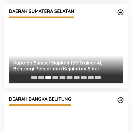
DAERAH SUMATERA SELATAN
Kapolda Sumsel Siapkan 159 Trainer AI,
P
Bentengi Pelajar dari Kejahatan Siber
D
T
DEARAH BANGKA BELITUNG