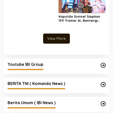
Akuntabilitas Jelang Audit
Itjen TNI
Kapolda Sumsel Siapkan
159 Trainer AI, Bentengi
Pelajar dari Kejahatan
Siber
View More
Youtube IBI Group
BERITA TNI ( Komando News )
Berita Umum ( IBI News )