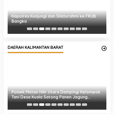
Kapolres Kunjungi dan Silaturahmi ke FKUB
P
Bangka
F
DAERAH KALIMANTAN BARAT
Polsek Matan Hilir Utara Dampingi Kelompok
P
Tani Desa Kuala Satong Panen Jagung
P
Hibrida Dukung Ketahanan Pangan
B