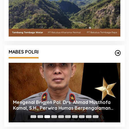
MABES POLRI
Mengenal Brigjen Pol. Drs. Ahmad Musthofa
P
Kamal, S.H., Perwira Humas Berpengalaman
M
dengan Rekam Jejak Pengabdian dari Aceh
P
hingga Mabes Polri