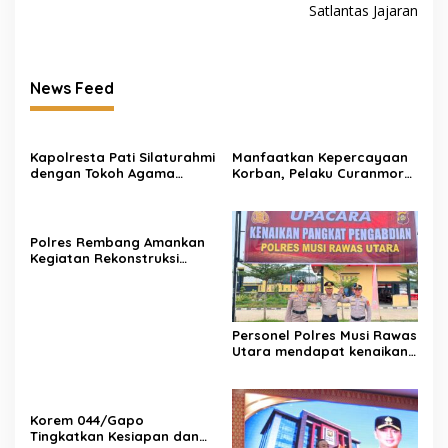
Satlantas Jajaran
News Feed
Kapolresta Pati Silaturahmi
Manfaatkan Kepercayaan
dengan Tokoh Agama
Korban, Pelaku Curanmor
melalui Kegiatan Safari
Juwana Dibekuk Polisi di
Kamtibmas
Surabaya
Polres Rembang Amankan
Kegiatan Rekonstruksi
Budaya “Sumpah Setia
Perang Lasem 1750”,
Berlangsung Aman dan
Kondusif
Personel Polres Musi Rawas
Utara mendapat kenaikan
pangkat pengabdian, yakni
Kabag Perencanaan yang
kini berpangkat Kompol,
naik setingkat dari AKBP.
Korem 044/Gapo
Tingkatkan Kesiapan dan