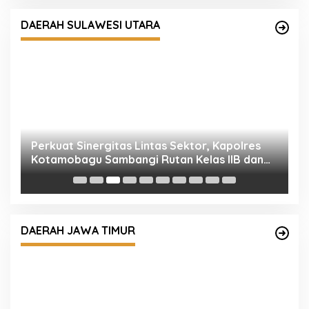
DAERAH SULAWESI UTARA
Perkuat Sinergitas Lintas Sektor, Kapolres
P
Kotamobagu Sambangi Rutan Kelas IIB dan
K
Balai Taman Nasional Bogani Nani Wartabone
I
DAERAH JAWA TIMUR