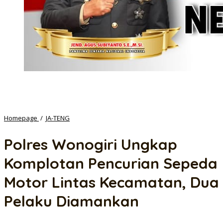
Polres
Homepage
/
JA-TENG
Wonogiri
Ungkap
Polres Wonogiri Ungkap
Komplotan
Pencurian
Komplotan Pencurian Sepeda
Sepeda
Motor
Motor Lintas Kecamatan, Dua
Lintas
Kecamatan,
Pelaku Diamankan
Dua
Pelaku
Diamankan