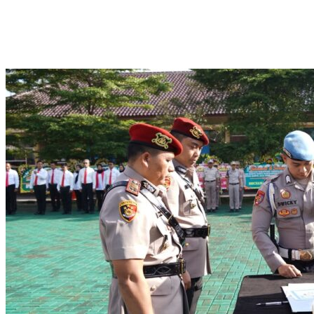
Meriahkan Hari Bhayangkara ke-80, Polres Tasikmalaya Kota
Gelar Lomba Marawis dan Tahfidz Al-Qur’an
Bangun Soliditas Internal, Kapolda Jabar Pimpin Lari Bersama
Personel