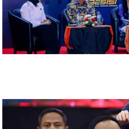
Hadapi Ancaman Love Scamming Era Digital Polri Gelar Dialog
Penguatan Internal
Wakapolri: Bergabungnya Irjen Pol. Susilo Teguh Raharjo ke
UBISA Perkuat Jejaring Nasional Pusat Studi Kepolisian
Polda Metro Jaya Kembalikan 67 Kendaraan kepada Pemilik
yang Sah