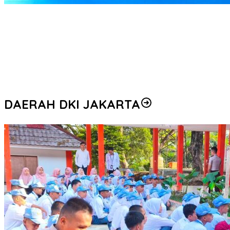
Sambut Hari Bhayangkara ke-80, Wakapolri dan Akpol ’90 Dhira
Brata Gelar Bakti Sosial dan Kesehatan di Bogor
Bongkar Sindikat Cuci Uang Emas Ilegal, Bareskrim Polri Sita
Pabrik di Sidoarjo dan Tetapkan Tersangka Baru
Satgas Anti-Mafia Bola akan Kembali Diaktifkan, Cegah Judi
Selama Piala Dunia 2026
DAERAH DKI JAKARTA