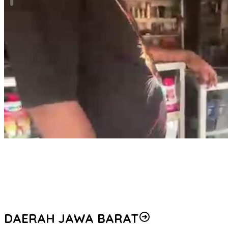
Wartawan Di Intimidasi Ketika Sosial Kontrol Terkait Obat Keras
Terlarang Daftar G Di Wilayah Hukum Polsek Kalideres
WASPADAI ANCAMAN ROKOK ELEKTRIK DALAM
PENYALAHGUNAAN NARKOTIKA, BNN DORONG PENGUATAN
REGULASI MELALUI SEMINAR NASIONAL
DAERAH JAWA BARAT