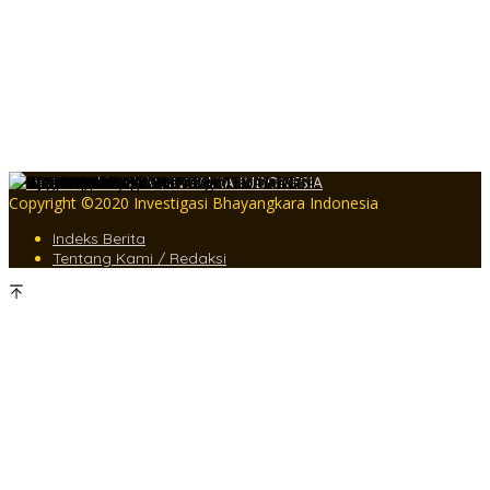
Usai Tebas Leher Rekannya di Warung Kopi, Petani di Aceh Jaya
Serahkan Diri ke Polisi
Hapus Stigma Menakutkan, Kapolda Aceh Sukses Ubah Kantor
Polisi Jadi Rumah Aman Bagi Warga
Kapolres Aceh Tamiang Pimpin Ziarah TMP Peringati Hari
Bhayangkara ke-80
Copyright ©2020 Investigasi Bhayangkara Indonesia
Indeks Berita
Tentang Kami / Redaksi