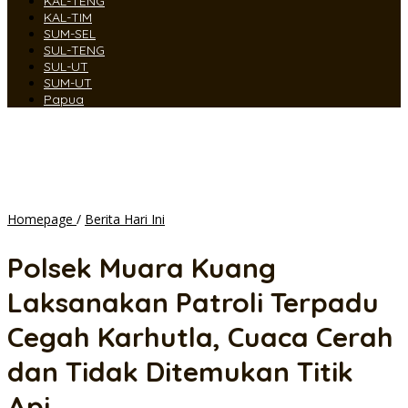
KAL-TENG
KAL-TIM
SUM-SEL
SUL-TENG
SUL-UT
SUM-UT
Papua
Polsek
Homepage
/
Berita Hari Ini
Muara
Kuang
Polsek Muara Kuang
Laksanakan
Patroli
Laksanakan Patroli Terpadu
Terpadu
Cegah
Cegah Karhutla, Cuaca Cerah
Karhutla,
Cuaca
dan Tidak Ditemukan Titik
Cerah
dan
Api