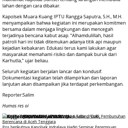
lahan dengan cara dibakar.
Kapolsek Muara Kuang IPTU Rangga Saputra, S.H., M.H.
menyampaikan bahwa kegiatan ini merupakan komitmen
bersama dalam menjaga lingkungan dan mencegah
terjadinya bencana kabut asap. “Alhamdulillah, hasil
patroli hari ini tidak ditemukan adanya titik api maupun
kejadian kebakaran. Edukasi terus kami lakukan agar
masyarakat memahami risiko dan dampak buruk dari
Karhutla,” ujar beliau.
Seluruh kegiatan berjalan lancar dan kondusif.
Dokumentasi kegiatan telah dilampirkan dan laporan
lanjutan akan disampaikan jika terdapat perkembangan.
Reporter:Salim
Humas res oi
Navigasi
Pos sebelumnya
Polisi Berhasil Ungkap Tabir di Balik Pembunuhan
Berencana di Aceh Tenggara
pos
Pos berikutnya
Kapolsek Indralaya Hadiri Seminar Perempuan