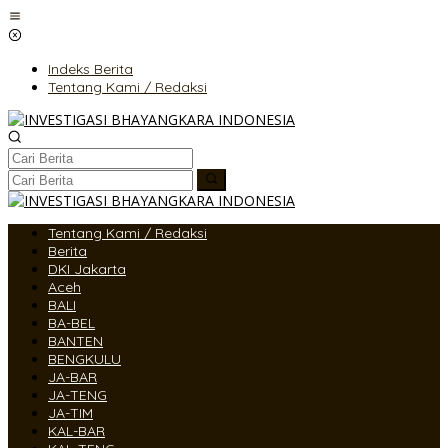
Lewati
ke
konten
Indeks Berita
Tentang Kami / Redaksi
Tentang Kami / Redaksi
Berita
DKI Jakarta
Aceh
BALI
BA-BEL
BANTEN
BENGKULU
JA-BAR
JA-TENG
JA-TIM
KAL-BAR