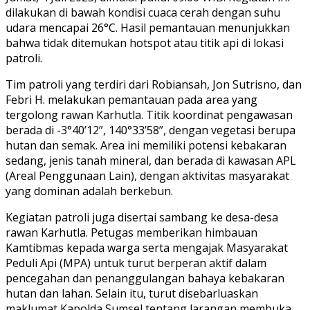
dilakukan di bawah kondisi cuaca cerah dengan suhu
udara mencapai 26°C. Hasil pemantauan menunjukkan
bahwa tidak ditemukan hotspot atau titik api di lokasi
patroli.
Tim patroli yang terdiri dari Robiansah, Jon Sutrisno, dan
Febri H. melakukan pemantauan pada area yang
tergolong rawan Karhutla. Titik koordinat pengawasan
berada di -3°40’12”, 140°33’58”, dengan vegetasi berupa
hutan dan semak. Area ini memiliki potensi kebakaran
sedang, jenis tanah mineral, dan berada di kawasan APL
(Areal Penggunaan Lain), dengan aktivitas masyarakat
yang dominan adalah berkebun.
Kegiatan patroli juga disertai sambang ke desa-desa
rawan Karhutla. Petugas memberikan himbauan
Kamtibmas kepada warga serta mengajak Masyarakat
Peduli Api (MPA) untuk turut berperan aktif dalam
pencegahan dan penanggulangan bahaya kebakaran
hutan dan lahan. Selain itu, turut disebarluaskan
maklumat Kapolda Sumsel tentang larangan membuka