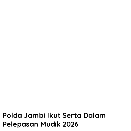
Kapolres Demak Satukan Langkah Cegah Tawuran Pelajar
Polresta Pati Beri Bantuan Air Bersih kepada Masyarakat yang
Terdampak Kekeringan
Polresta Pati Gandeng Tokoh Poro Yai Tokoh Masyarakat, Pihak
Sekolah, Kepala Desa dan Orang Tua Selesaikan Kasus Tawuran
di Sukolilo
Polresta Pati Beri Bantuan Air Bersih kepada Masyarakat yang
Terdampak Kekeringan
Tak Perlu Ragu Mengurus STNK! Samsat Semarang 2 Hadir
dengan Pelayanan Ramah dan Pendampingan Humanis
Pelaku Tawuran Bersajam di Mangkang Mayoritas Dibawah
Umur, Polda Jateng Himbau Orang Tua Perkuat Pengawasan
Aktifitas Anak di Malam Hari
Polda Jambi Ikut Serta Dalam
Pelepasan Mudik 2026