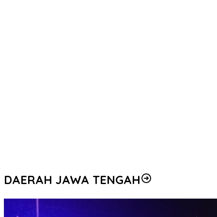
Sambut Hari Bhayangkara ke-80, Polri Bedah 80 Rumah Layak
Huni, Bapak Usin (85) Kini Miliki Rumah Baru Berpanel Surya
Kapolres Tasikmalaya Kota Pimpin Ziarah dan Tabur Bunga
Peringati Hari Bhayangkara ke-80
Meriahkan Hari Bhayangkara ke-80, Polres Tasikmalaya Kota
Gelar Lomba Marawis dan Tahfidz Al-Qur’an
Bangun Soliditas Internal, Kapolda Jabar Pimpin Lari Bersama
Personel
KAPOLRES TASIKMALAYA KOTA PIMPIN LANGSUNG SERAH TERIMA
JABATAN WAKAPOLRES DAN KASAT RESKRIM
Silaturahmi Perkuat Sinergitas, Dansat Brimob Polda Jabar
Kunjungi Kantor Perwakilan Bank Indonesia Jawa Barat
DAERAH JAWA TENGAH