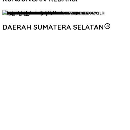
DAERAH SUMATERA SELATAN
Personel Polres Musi Rawas Utara mendapat kenaikan pangkat
pengabdian, yakni Kabag Perencanaan yang kini berpangkat
Kompol, naik setingkat dari AKBP.
Korem 044/Gapo Tingkatkan Kesiapan dan Akuntabilitas Jelang
Audit Itjen TNI
Kapolda Sumsel Siapkan 159 Trainer AI, Bentengi Pelajar dari
Kejahatan Siber
Polres Muratara Polda Sumsel Tetapkan Dua Direktur Korporasi
sebagai Tersangka Tragedi Maut Bus ALS
Serahkan Penghargaan WBK dan Pelayanan Prima, Kapolda
Sumsel Tekankan Perkuat Pelayanan Publik