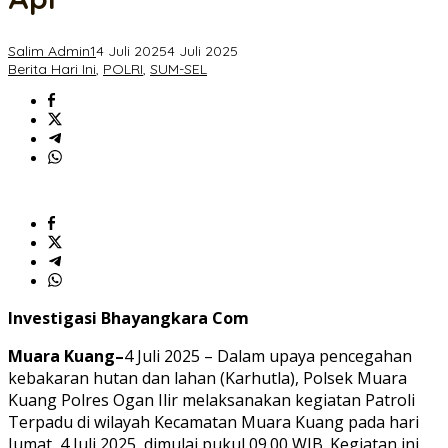
Tidak
Ditemukan
Titik
Salim Admin1
4 Juli 2025
4 Juli 2025
Api
Berita Hari Ini
,
POLRI
,
SUM-SEL
Investigasi Bhayangkara Com
Muara Kuang–
4 Juli 2025 – Dalam upaya pencegahan
kebakaran hutan dan lahan (Karhutla), Polsek Muara
Kuang Polres Ogan Ilir melaksanakan kegiatan Patroli
Terpadu di wilayah Kecamatan Muara Kuang pada hari
Jumat, 4 Juli 2025, dimulai pukul 09.00 WIB. Kegiatan ini