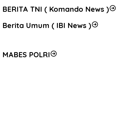
BERITA TNI ( Komando News )
Berita Umum ( IBI News )
MABES POLRI
Peredaran 86,4 Kg Sabu dan 5.171 Butir Ekstasi Berhasil
Diungkap, Bareskrim Polri Amankan Enam Tersangka
Seleksi Taruna Akpol Masuk Tahap Akhir, Wakapolri Pimpin
Pemeriksaan Penampilan 404 Catar
Mengenal Brigjen Pol. Drs. Ahmad Musthofa Kamal, S.H., Perwira
Humas Berpengalaman dengan Rekam Jejak Pengabdian dari
Aceh hingga Mabes Polri
Polri Gandeng UPH dan Komdigi Edukasi Mahasiswa Cegah Judi