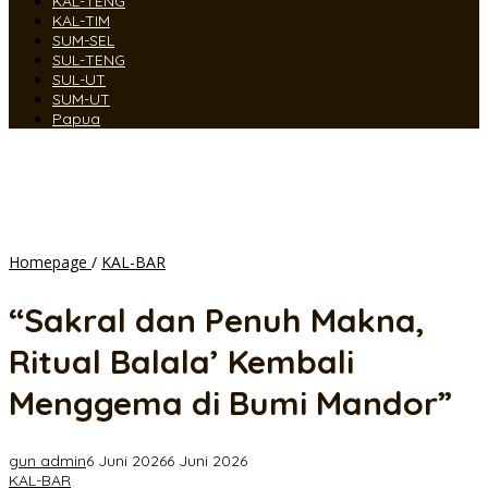
KAL-TENG
KAL-TIM
SUM-SEL
SUL-TENG
SUL-UT
SUM-UT
Papua
"Sakral
Homepage
/
KAL-BAR
dan
Penuh
“Sakral dan Penuh Makna,
Makna,
Ritual
Ritual Balala’ Kembali
Balala’
Kembali
Menggema di Bumi Mandor”
Menggema
di
Bumi
gun admin
6 Juni 2026
6 Juni 2026
Mandor"
KAL-BAR