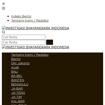
Lewati
ke
konten
Indeks Berita
Tentang Kami / Redaksi
Tentang Kami / Redaksi
Berita
DKI Jakarta
Aceh
BALI
BA-BEL
BANTEN
BENGKULU
JA-BAR
JA-TENG
JA-TIM
KAL-BAR