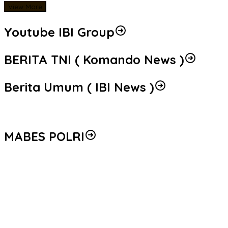
View More
Youtube IBI Group
BERITA TNI ( Komando News )
Berita Umum ( IBI News )
MABES POLRI
Peredaran 86,4 Kg Sabu dan 5.171 Butir Ekstasi Berhasil
Diungkap, Bareskrim Polri Amankan Enam Tersangka
Seleksi Taruna Akpol Masuk Tahap Akhir, Wakapolri Pimpin
Pemeriksaan Penampilan 404 Catar