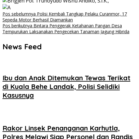
Navigasi
Pos sebelumnya
Polisi Kembali Tangkap Pelaku Curanmor, 17
Sepeda Motor Berhasil Diamankan
pos
Pos berikutnya
Bintara Penggerak Ketahanan Pangan Desa
Tempurukan Laksanakan Pengecekan Tanaman Jagung Hibrida
News Feed
Ibu dan Anak Ditemukan Tewas Terikat
di Kuala Behe Landak, Polisi Selidiki
Kasusnya
Rakor Linsek Penanganan Karhutla,
Polres Melawi Siap Personel dan Randis